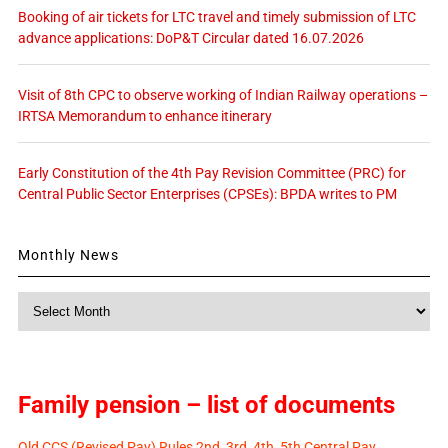
Booking of air tickets for LTC travel and timely submission of LTC
advance applications: DoP&T Circular dated 16.07.2026
Visit of 8th CPC to observe working of Indian Railway operations –
IRTSA Memorandum to enhance itinerary
Early Constitution of the 4th Pay Revision Committee (PRC) for
Central Public Sector Enterprises (CPSEs): BPDA writes to PM
Monthly News
Monthly
News
Family pension – list of documents
Old CCS (Revised Pay) Rules 2nd, 3rd, 4th, 5th Central Pay