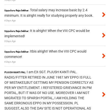
Total salary may increase basic by 2.4
Uppuluru Raja Sekhar:
minimum. It is alright really for studying properly any book.
6 Days Ago
It is alright! When the VIII CPC would be
Uppuluru Raja Sekhar:
implemented!
6 Days Ago
Itbis alright! When the VIII CPC would
Uppuluru Raja Sekhar:
commence!
6 Days Ago
I am EX-SGT. PIJUSH KANTI PAL.
PIJUSH KANTI PAL:
RADIO/FITTER RETIRED IN JUNE 1987.MY EPPO IS FULL
OF MISTAKES,BUT GETTIMG MY PENSION CORRECTLY AS
PER MY ENTITLEMENT. I REFISTERED GRIEVANCE IN PM
PORTAL, BUT IT WAS OF NO USE. MOREOVER I AM NOT
MIGRATED TO SPARSH PORTAL, I AM HOLDING THE
SAME ERRONOUS EPPO IN MY POSSESSION. PL
SUGGEST, ALSO THE DAV SITE IS NOT OPERATIONAL AS