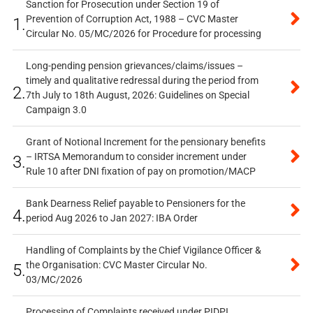
Sanction for Prosecution under Section 19 of
Prevention of Corruption Act, 1988 – CVC Master
1.
Circular No. 05/MC/2026 for Procedure for processing
Long-pending pension grievances/claims/issues –
timely and qualitative redressal during the period from
2.
7th July to 18th August, 2026: Guidelines on Special
Campaign 3.0
Grant of Notional Increment for the pensionary benefits
– IRTSA Memorandum to consider increment under
3.
Rule 10 after DNI fixation of pay on promotion/MACP
Bank Dearness Relief payable to Pensioners for the
4.
period Aug 2026 to Jan 2027: IBA Order
Handling of Complaints by the Chief Vigilance Officer &
the Organisation: CVC Master Circular No.
5.
03/MC/2026
Processing of Complaints received under PIDPI