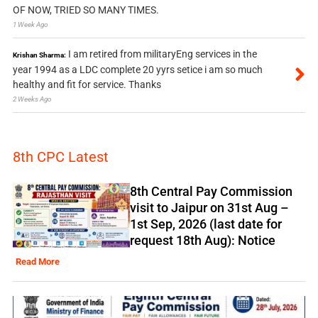
OF NOW, TRIED SO MANY TIMES.
1 Week Ago
I am retired from militaryEng services in the
Krishan Sharma:
year 1994 as a LDC complete 20 yyrs setice i am so much
healthy and fit for service. Thanks
2 Weeks Ago
8th CPC Latest
8th Central Pay Commission
visit to Jaipur on 31st Aug –
1st Sep, 2026 (last date for
request 18th Aug): Notice
Read More