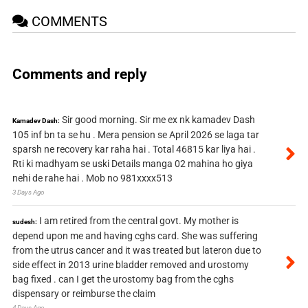
COMMENTS
Comments and reply
Sir good morning. Sir me ex nk kamadev Dash
Kamadev Dash:
105 inf bn ta se hu . Mera pension se April 2026 se laga tar
sparsh ne recovery kar raha hai . Total 46815 kar liya hai .
Rti ki madhyam se uski Details manga 02 mahina ho giya
nehi de rahe hai . Mob no 981xxxx513
3 Days Ago
I am retired from the central govt. My mother is
sudesh:
depend upon me and having cghs card. She was suffering
from the utrus cancer and it was treated but lateron due to
side effect in 2013 urine bladder removed and urostomy
bag fixed . can I get the urostomy bag from the cghs
dispensary or reimburse the claim
4 Days Ago