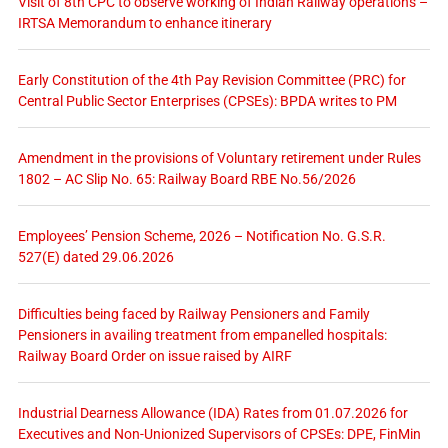
Visit of 8th CPC to observe working of Indian Railway operations –
IRTSA Memorandum to enhance itinerary
Early Constitution of the 4th Pay Revision Committee (PRC) for
Central Public Sector Enterprises (CPSEs): BPDA writes to PM
Amendment in the provisions of Voluntary retirement under Rules
1802 – AC Slip No. 65: Railway Board RBE No.56/2026
Employees’ Pension Scheme, 2026 – Notification No. G.S.R.
527(E) dated 29.06.2026
Difficulties being faced by Railway Pensioners and Family
Pensioners in availing treatment from empanelled hospitals:
Railway Board Order on issue raised by AIRF
Industrial Dearness Allowance (IDA) Rates from 01.07.2026 for
Executives and Non-Unionized Supervisors of CPSEs: DPE, FinMin