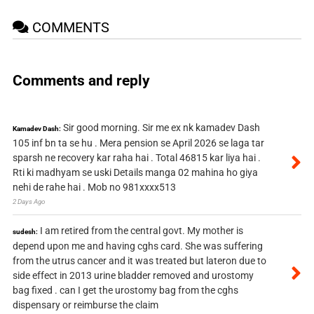
COMMENTS
Comments and reply
Sir good morning. Sir me ex nk kamadev Dash
Kamadev Dash:
105 inf bn ta se hu . Mera pension se April 2026 se laga tar
sparsh ne recovery kar raha hai . Total 46815 kar liya hai .
Rti ki madhyam se uski Details manga 02 mahina ho giya
nehi de rahe hai . Mob no 981xxxx513
2 Days Ago
I am retired from the central govt. My mother is
sudesh:
depend upon me and having cghs card. She was suffering
from the utrus cancer and it was treated but lateron due to
side effect in 2013 urine bladder removed and urostomy
bag fixed . can I get the urostomy bag from the cghs
dispensary or reimburse the claim