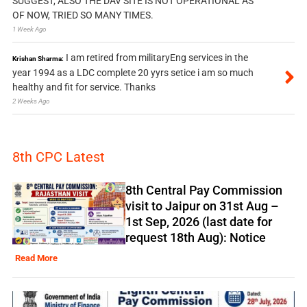
SUGGEST, ALSO THE DAV SITE IS NOT OPERATIONAL AS
OF NOW, TRIED SO MANY TIMES.
1 Week Ago
I am retired from militaryEng services in the
Krishan Sharma:
year 1994 as a LDC complete 20 yyrs setice i am so much
healthy and fit for service. Thanks
2 Weeks Ago
8th CPC Latest
8th Central Pay Commission
visit to Jaipur on 31st Aug –
1st Sep, 2026 (last date for
request 18th Aug): Notice
Read More