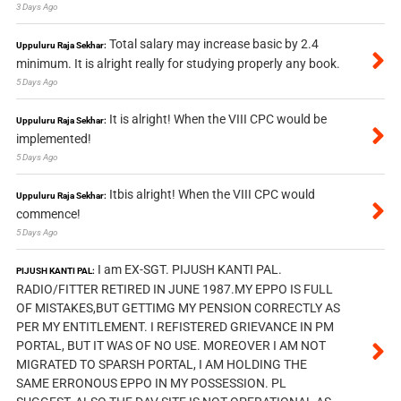
3 Days Ago
Total salary may increase basic by 2.4
Uppuluru Raja Sekhar:
minimum. It is alright really for studying properly any book.
5 Days Ago
It is alright! When the VIII CPC would be
Uppuluru Raja Sekhar:
implemented!
5 Days Ago
Itbis alright! When the VIII CPC would
Uppuluru Raja Sekhar:
commence!
5 Days Ago
I am EX-SGT. PIJUSH KANTI PAL.
PIJUSH KANTI PAL:
RADIO/FITTER RETIRED IN JUNE 1987.MY EPPO IS FULL
OF MISTAKES,BUT GETTIMG MY PENSION CORRECTLY AS
PER MY ENTITLEMENT. I REFISTERED GRIEVANCE IN PM
PORTAL, BUT IT WAS OF NO USE. MOREOVER I AM NOT
MIGRATED TO SPARSH PORTAL, I AM HOLDING THE
SAME ERRONOUS EPPO IN MY POSSESSION. PL