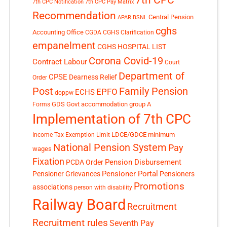
7th CPC
7th CPC Notification
7th CPC Pay Matrix
Recommendation
Central Pension
APAR
BSNL
cghs
Accounting Office
CGDA
CGHS Clarification
empanelment
CGHS HOSPITAL LIST
Corona Covid-19
Contract Labour
Court
Department of
CPSE
Dearness Relief
Order
Post
Family Pension
EPFO
ECHS
doppw
GDS
Govt accommodation
group A
Forms
Implementation of 7th CPC
LDCE/GDCE
minimum
Income Tax Exemption Limit
National Pension System
Pay
wages
Fixation
Pension Disbursement
PCDA Order
Pensioner Portal
Pensioner Grievances
Pensioners
Promotions
associations
person with disability
Railway Board
Recruitment
Recruitment rules
Seventh Pay