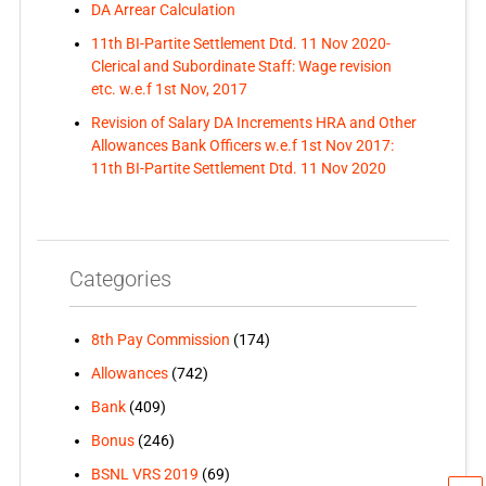
DA Arrear Calculation
11th BI-Partite Settlement Dtd. 11 Nov 2020-
Clerical and Subordinate Staff: Wage revision
etc. w.e.f 1st Nov, 2017
Revision of Salary DA Increments HRA and Other
Allowances Bank Officers w.e.f 1st Nov 2017:
11th BI-Partite Settlement Dtd. 11 Nov 2020
Categories
8th Pay Commission
(174)
Allowances
(742)
Bank
(409)
Bonus
(246)
BSNL VRS 2019
(69)