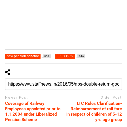
new pension scheme
EPFS 1952
852
146
Newer Post
Older Post
Coverage of Railway
LTC Rules Clarification-
Employees appointed prior to
Reimbursement of rail fare
1.1.2004 under Liberalized
in respect of children of 5-12
Pension Scheme
yrs age group