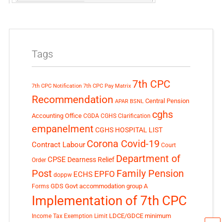
Tags
7th CPC
7th CPC Notification
7th CPC Pay Matrix
Recommendation
Central Pension
APAR
BSNL
cghs
Accounting Office
CGDA
CGHS Clarification
empanelment
CGHS HOSPITAL LIST
Corona Covid-19
Contract Labour
Court
Department of
CPSE
Dearness Relief
Order
Post
Family Pension
EPFO
ECHS
doppw
GDS
Govt accommodation
group A
Forms
Implementation of 7th CPC
LDCE/GDCE
minimum
Income Tax Exemption Limit