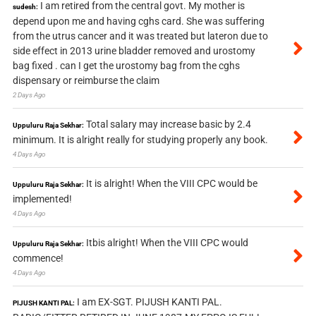
I am retired from the central govt. My mother is
sudesh:
depend upon me and having cghs card. She was suffering
from the utrus cancer and it was treated but lateron due to
side effect in 2013 urine bladder removed and urostomy
bag fixed . can I get the urostomy bag from the cghs
dispensary or reimburse the claim
2 Days Ago
Total salary may increase basic by 2.4
Uppuluru Raja Sekhar:
minimum. It is alright really for studying properly any book.
4 Days Ago
It is alright! When the VIII CPC would be
Uppuluru Raja Sekhar:
implemented!
4 Days Ago
Itbis alright! When the VIII CPC would
Uppuluru Raja Sekhar:
commence!
4 Days Ago
I am EX-SGT. PIJUSH KANTI PAL.
PIJUSH KANTI PAL: