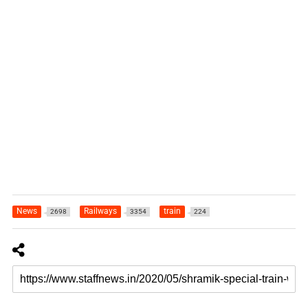
News
Railways
train
2698
3354
224