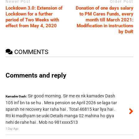
Newer Post
Older Post
Lockdown 3.0: Extension of
Donation of one days salary
Lockdown for a further
to PM Cares Funds, every
period of Two Weeks with
month till March 2021:
effect from May 4, 2020
Modification in instructions
by DoR
COMMENTS
Comments and reply
Sir good morning. Sir me ex nk kamadev Dash
Kamadev Dash:
105 inf bn ta se hu . Mera pension se April 2026 se laga tar
sparsh ne recovery kar raha hai . Total 46815 kar liya hai .
Rti ki madhyam se uski Details manga 02 mahina ho giya
nehi de rahe hai . Mob no 981xxxx513
1 Day Ago