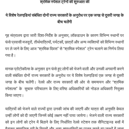
श्रमिक स्पेशल ट्रेनों की शुरुआत की
ये विशेष रेलगाडि़यां संबंधित दोनों राज्य सरकारों के अनुरोध पर एक जगह से दूसरी जगह के
बीच चलेंगी
गृह मंत्रालय द्वारा जारी दिशा-निर्देश के अनुसार, लॉकडाउन के कारण विभिन्‍न स्‍थानों पर
फंसे प्रवासी मजदूरों, तीर्थयात्रियों, पर्यटकों, छात्रों और अन्य व्यक्तियों को विभिन्‍न स्थानों
पर ले जाने के लिए आज “श्रमिक दिवस” से “श्रमिक स्‍पेशल” ट्रेन चलाने का निर्णय लिया
गया है।
मानक प्रोटोकॉल्‍स के अनुसार इन फंसे हुए लोगों को भेजने वाली और उनकी अगवानी करने
वाली संबंधित दोनों राज्‍य सरकारों के अनुरोध पर ये विशेष रेलगाडि़यां एक जगह से दूसरी
जगह के बीच चलेंगी। रेलवे और राज्‍य सरकारों की ओर से समन्‍वयन और “श्रमिक
स्‍पेशल्‍स’’ के सुचारु परिचालन के लिए वरिष्‍ठ अधिकारियों को नोडल अधिकारी नियुक्‍त
किया जाएगा।
यात्रियों को भेजने वाले राज्‍यों द्वारा उनकी जांच की जाएगी और यात्रा की अनुमति केवल
उन्‍हीं लोगों को दी जाएगी जिनमें कोई लक्षण नहीं पाया जायेगा। भेजने वाली राज्‍य सरकारों
को इन लोगों को ट्रेन में बिठाने के लिए निर्धारित रेलवे स्‍टेशन तक सैनिटाइज्‍ड बसों में
बैठाकर सामाजिक दूरी के नियमों और अन्‍य सावधानियों का पालन करते हुए जत्‍थों में लाना