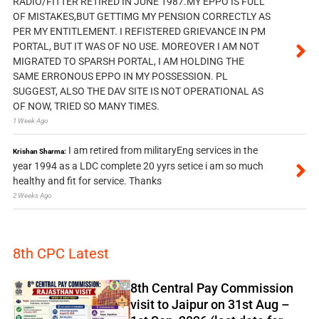
RADIO/FITTER RETIRED IN JUNE 1987.MY EPPO IS FULL
OF MISTAKES,BUT GETTIMG MY PENSION CORRECTLY AS
PER MY ENTITLEMENT. I REFISTERED GRIEVANCE IN PM
PORTAL, BUT IT WAS OF NO USE. MOREOVER I AM NOT
MIGRATED TO SPARSH PORTAL, I AM HOLDING THE
SAME ERRONOUS EPPO IN MY POSSESSION. PL
SUGGEST, ALSO THE DAV SITE IS NOT OPERATIONAL AS
OF NOW, TRIED SO MANY TIMES.
1 Week Ago
I am retired from militaryEng services in the
Krishan Sharma:
year 1994 as a LDC complete 20 yyrs setice i am so much
healthy and fit for service. Thanks
2 Weeks Ago
8th CPC Latest
8th Central Pay Commission
visit to Jaipur on 31st Aug –