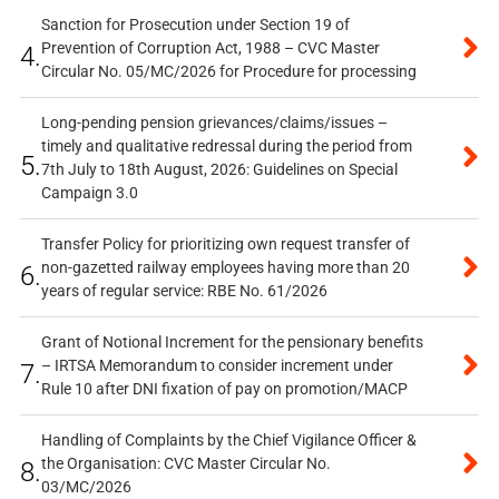
Sanction for Prosecution under Section 19 of
Prevention of Corruption Act, 1988 – CVC Master
4.
Circular No. 05/MC/2026 for Procedure for processing
Long-pending pension grievances/claims/issues –
timely and qualitative redressal during the period from
5.
7th July to 18th August, 2026: Guidelines on Special
Campaign 3.0
Transfer Policy for prioritizing own request transfer of
non-gazetted railway employees having more than 20
6.
years of regular service: RBE No. 61/2026
Grant of Notional Increment for the pensionary benefits
– IRTSA Memorandum to consider increment under
7.
Rule 10 after DNI fixation of pay on promotion/MACP
Handling of Complaints by the Chief Vigilance Officer &
the Organisation: CVC Master Circular No.
8.
03/MC/2026