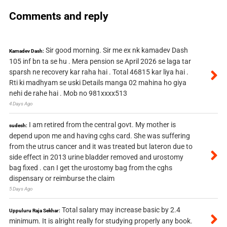
Comments and reply
Sir good morning. Sir me ex nk kamadev Dash
Kamadev Dash:
105 inf bn ta se hu . Mera pension se April 2026 se laga tar
sparsh ne recovery kar raha hai . Total 46815 kar liya hai .
Rti ki madhyam se uski Details manga 02 mahina ho giya
nehi de rahe hai . Mob no 981xxxx513
4 Days Ago
I am retired from the central govt. My mother is
sudesh:
depend upon me and having cghs card. She was suffering
from the utrus cancer and it was treated but lateron due to
side effect in 2013 urine bladder removed and urostomy
bag fixed . can I get the urostomy bag from the cghs
dispensary or reimburse the claim
5 Days Ago
Total salary may increase basic by 2.4
Uppuluru Raja Sekhar:
minimum. It is alright really for studying properly any book.