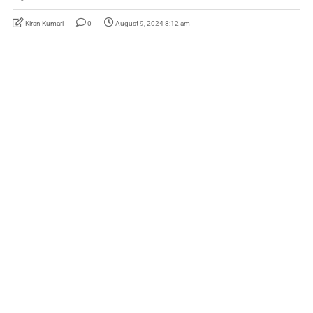
Kiran Kumari
0
August 9, 2024 8:12 am