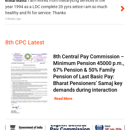
I am retired from militaryEng services in the
Krishan Sharma:
year 1994 as a LDC complete 20 yyrs setice i am so much
healthy and fit for service. Thanks
2 Weeks Ago
8th CPC Latest
8th Central Pay Commission –
Minimum Pension 45000 p.m.,
67% Pension & 50% Family
Pension of Last Basic Pay:
Bharat Pensioners’ Samaj key
demands during interaction
Read More