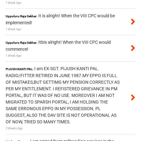
1 Week Ago
It is alright! When the VIII CPC would be
Uppuluru Raja Sekhar:
implemented!
1 Week Ago
Itbis alright! When the VIII CPC would
Uppuluru Raja Sekhar:
commence!
1 Week Ago
I am EX-SGT. PIJUSH KANTI PAL.
PIJUSH KANTI PAL:
RADIO/FITTER RETIRED IN JUNE 1987.MY EPPO IS FULL
OF MISTAKES,BUT GETTIMG MY PENSION CORRECTLY AS
PER MY ENTITLEMENT. I REFISTERED GRIEVANCE IN PM
PORTAL, BUT IT WAS OF NO USE. MOREOVER I AM NOT
MIGRATED TO SPARSH PORTAL, I AM HOLDING THE
SAME ERRONOUS EPPO IN MY POSSESSION. PL
SUGGEST, ALSO THE DAV SITE IS NOT OPERATIONAL AS
OF NOW, TRIED SO MANY TIMES.
2 Weeks Ago