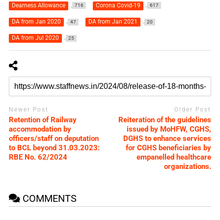
Dearness Allowance
Corona Covid-19
716
617
DA from Jan 2020
DA from Jan 2021
47
20
DA from Jul 2020
25
Newer Post
Older Post
Retention of Railway
Reiteration of the guidelines
accommodation by
issued by MoHFW, CGHS,
officers/staff on deputation
DGHS to enhance services
to BCL beyond 31.03.2023:
for CGHS beneficiaries by
RBE No. 62/2024
empanelled healthcare
organizations.
COMMENTS