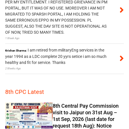
PER MY ENTITLEMENT. I REFISTERED GRIEVANCE IN PM
PORTAL, BUT IT WAS OF NO USE. MOREOVER I AM NOT
MIGRATED TO SPARSH PORTAL, I AM HOLDING THE
SAME ERRONOUS EPPO IN MY POSSESSION. PL
SUGGEST, ALSO THE DAV SITE IS NOT OPERATIONAL AS
OF NOW, TRIED SO MANY TIMES.
1 Week Ago
I am retired from militaryEng services in the
Krishan Sharma:
year 1994 as a LDC complete 20 yyrs setice i am so much
healthy and fit for service. Thanks
2 Weeks Ago
8th CPC Latest
8th Central Pay Commission
visit to Jaipur on 31st Aug –
1st Sep, 2026 (last date for
request 18th Aug): Notice