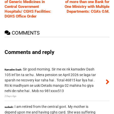
of Generic Medicines in
of more than one Bank for
Central Government
One Ministry with Multiple
Hospitals/ CGHS Facilities:
Departments: CGA’s O.M.
DGHS Office Order
COMMENTS
Comments and reply
Sir good morning. Sir me ex nk kamadev Dash
Kamadev Dash:
105 inf bn ta se hu . Mera pension se April 2026 se laga tar
sparsh ne recovery kar raha hai . Total 46815 kar liya hai .
Rti ki madhyam se uski Details manga 02 mahina ho giya
nehi de rahe hai . Mob no 981xxxx513
2 Days Ago
I am retired from the central govt. My mother is
sudesh:
depend upon me and having cghs card. She was suffering