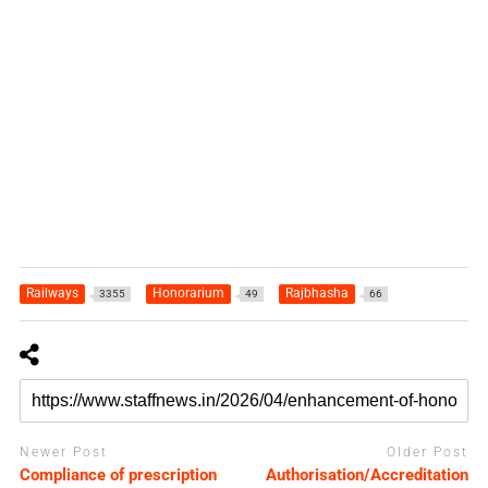
Railways
Honorarium
Rajbhasha
3355
49
66
Newer Post
Older Post
Compliance of prescription
Authorisation/Accreditation