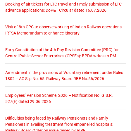
Booking of air tickets for LTC travel and timely submission of LTC
advance applications: DoP&T Circular dated 16.07.2026
Visit of 8th CPC to observe working of Indian Railway operations –
IRTSA Memorandum to enhance itinerary
Early Constitution of the 4th Pay Revision Committee (PRC) for
Central Public Sector Enterprises (CPSEs): BPDA writes to PM
Amendment in the provisions of Voluntary retirement under Rules
1802 – AC Slip No. 65: Railway Board RBE No.56/2026
Employees’ Pension Scheme, 2026 – Notification No. G.S.R.
527(E) dated 29.06.2026
Difficulties being faced by Railway Pensioners and Family
Pensioners in availing treatment from empanelled hospitals:
Railway Board Order on issue raised by AIRF