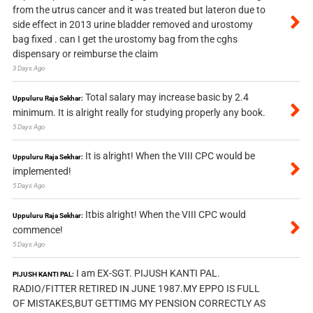
from the utrus cancer and it was treated but lateron due to
side effect in 2013 urine bladder removed and urostomy
bag fixed . can I get the urostomy bag from the cghs
dispensary or reimburse the claim
3 Days Ago
Total salary may increase basic by 2.4
Uppuluru Raja Sekhar:
minimum. It is alright really for studying properly any book.
5 Days Ago
It is alright! When the VIII CPC would be
Uppuluru Raja Sekhar:
implemented!
5 Days Ago
Itbis alright! When the VIII CPC would
Uppuluru Raja Sekhar:
commence!
5 Days Ago
I am EX-SGT. PIJUSH KANTI PAL.
PIJUSH KANTI PAL:
RADIO/FITTER RETIRED IN JUNE 1987.MY EPPO IS FULL
OF MISTAKES,BUT GETTIMG MY PENSION CORRECTLY AS