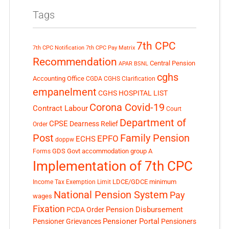
Tags
7th CPC
7th CPC Notification
7th CPC Pay Matrix
Recommendation
Central Pension
APAR
BSNL
cghs
Accounting Office
CGDA
CGHS Clarification
empanelment
CGHS HOSPITAL LIST
Corona Covid-19
Contract Labour
Court
Department of
CPSE
Dearness Relief
Order
Post
Family Pension
EPFO
ECHS
doppw
GDS
Govt accommodation
group A
Forms
Implementation of 7th CPC
LDCE/GDCE
minimum
Income Tax Exemption Limit
National Pension System
Pay
wages
Fixation
Pension Disbursement
PCDA Order
Pensioner Portal
Pensioner Grievances
Pensioners