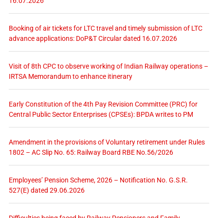
16.07.2026
Booking of air tickets for LTC travel and timely submission of LTC
advance applications: DoP&T Circular dated 16.07.2026
Visit of 8th CPC to observe working of Indian Railway operations –
IRTSA Memorandum to enhance itinerary
Early Constitution of the 4th Pay Revision Committee (PRC) for
Central Public Sector Enterprises (CPSEs): BPDA writes to PM
Amendment in the provisions of Voluntary retirement under Rules
1802 – AC Slip No. 65: Railway Board RBE No.56/2026
Employees’ Pension Scheme, 2026 – Notification No. G.S.R.
527(E) dated 29.06.2026
Difficulties being faced by Railway Pensioners and Family