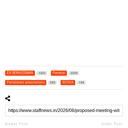
EX-SERVICEMAN
Pension
1322
2329
Pensioners associations
SCOVA
293
143
Newer Post
Older Post