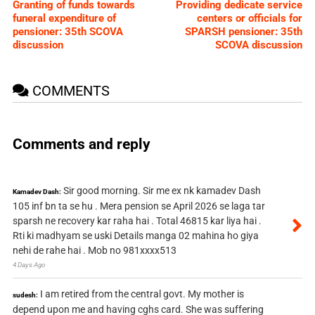
Granting of funds towards
Providing dedicate service
funeral expenditure of
centers or officials for
pensioner: 35th SCOVA
SPARSH pensioner: 35th
discussion
SCOVA discussion
COMMENTS
Comments and reply
Sir good morning. Sir me ex nk kamadev Dash
Kamadev Dash:
105 inf bn ta se hu . Mera pension se April 2026 se laga tar
sparsh ne recovery kar raha hai . Total 46815 kar liya hai .
Rti ki madhyam se uski Details manga 02 mahina ho giya
nehi de rahe hai . Mob no 981xxxx513
4 Days Ago
I am retired from the central govt. My mother is
sudesh:
depend upon me and having cghs card. She was suffering