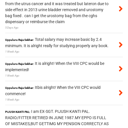
from the utrus cancer and it was treated but lateron due to
side effect in 2013 urine bladder removed and urostomy
bag fixed . can I get the urostomy bag from the cghs
dispensary or reimburse the claim
5 Days Ago
Total salary may increase basic by 2.4
Uppuluru Raja Sekhar:
minimum. It is alright really for studying properly any book.
1 Week Ago
It is alright! When the VIII CPC would be
Uppuluru Raja Sekhar:
implemented!
1 Week Ago
Itbis alright! When the VIII CPC would
Uppuluru Raja Sekhar:
commence!
1 Week Ago
I am EX-SGT. PIJUSH KANTI PAL.
PIJUSH KANTI PAL:
RADIO/FITTER RETIRED IN JUNE 1987.MY EPPO IS FULL
OF MISTAKES,BUT GETTIMG MY PENSION CORRECTLY AS