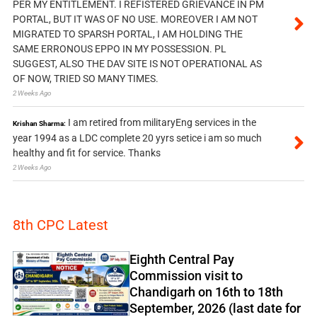
PER MY ENTITLEMENT. I REFISTERED GRIEVANCE IN PM
PORTAL, BUT IT WAS OF NO USE. MOREOVER I AM NOT
MIGRATED TO SPARSH PORTAL, I AM HOLDING THE
SAME ERRONOUS EPPO IN MY POSSESSION. PL
SUGGEST, ALSO THE DAV SITE IS NOT OPERATIONAL AS
OF NOW, TRIED SO MANY TIMES.
2 Weeks Ago
I am retired from militaryEng services in the
Krishan Sharma:
year 1994 as a LDC complete 20 yyrs setice i am so much
healthy and fit for service. Thanks
2 Weeks Ago
8th CPC Latest
Eighth Central Pay
Commission visit to
Chandigarh on 16th to 18th
September, 2026 (last date for