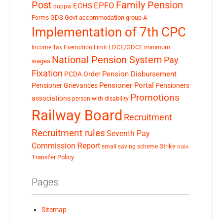
Post
Family Pension
EPFO
ECHS
doppw
GDS
Govt accommodation
group A
Forms
Implementation of 7th CPC
LDCE/GDCE
minimum
Income Tax Exemption Limit
National Pension System
Pay
wages
Fixation
Pension Disbursement
PCDA Order
Pensioner Portal
Pensioner Grievances
Pensioners
Promotions
associations
person with disability
Railway Board
Recruitment
Recruitment rules
Seventh Pay
Commission Report
small saving scheme
Strike
train
Transfer Policy
Pages
Sitemap