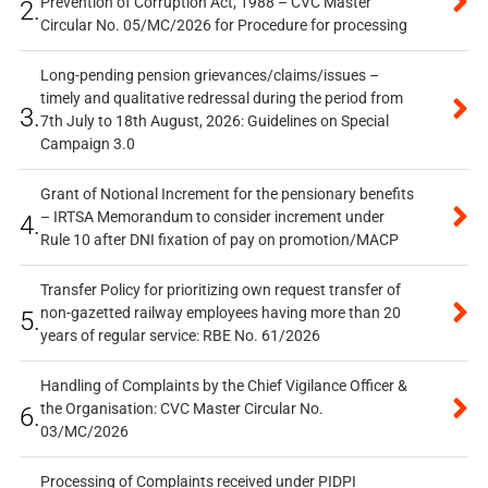
Prevention of Corruption Act, 1988 – CVC Master
2.
Circular No. 05/MC/2026 for Procedure for processing
Long-pending pension grievances/claims/issues –
timely and qualitative redressal during the period from
3.
7th July to 18th August, 2026: Guidelines on Special
Campaign 3.0
Grant of Notional Increment for the pensionary benefits
– IRTSA Memorandum to consider increment under
4.
Rule 10 after DNI fixation of pay on promotion/MACP
Transfer Policy for prioritizing own request transfer of
non-gazetted railway employees having more than 20
5.
years of regular service: RBE No. 61/2026
Handling of Complaints by the Chief Vigilance Officer &
the Organisation: CVC Master Circular No.
6.
03/MC/2026
Processing of Complaints received under PIDPI