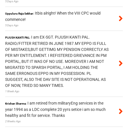
5 Days Ago
Itbis alright! When the VIII CPC would
Uppuluru Raja Sekhar:
commence!
5 Days Ago
I am EX-SGT. PIJUSH KANTI PAL.
PIJUSH KANTI PAL:
RADIO/FITTER RETIRED IN JUNE 1987.MY EPPO IS FULL
OF MISTAKES,BUT GETTIMG MY PENSION CORRECTLY AS
PER MY ENTITLEMENT. I REFISTERED GRIEVANCE IN PM
PORTAL, BUT IT WAS OF NO USE. MOREOVER I AM NOT
MIGRATED TO SPARSH PORTAL, I AM HOLDING THE
SAME ERRONOUS EPPO IN MY POSSESSION. PL
SUGGEST, ALSO THE DAV SITE IS NOT OPERATIONAL AS
OF NOW, TRIED SO MANY TIMES.
1 Week Ago
I am retired from militaryEng services in the
Krishan Sharma:
year 1994 as a LDC complete 20 yyrs setice i am so much
healthy and fit for service. Thanks
2 Weeks Ago