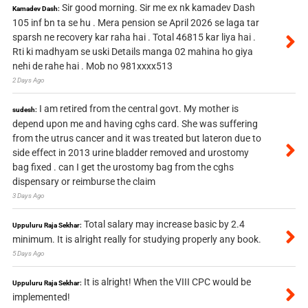
Sir good morning. Sir me ex nk kamadev Dash
Kamadev Dash:
105 inf bn ta se hu . Mera pension se April 2026 se laga tar
sparsh ne recovery kar raha hai . Total 46815 kar liya hai .
Rti ki madhyam se uski Details manga 02 mahina ho giya
nehi de rahe hai . Mob no 981xxxx513
2 Days Ago
I am retired from the central govt. My mother is
sudesh:
depend upon me and having cghs card. She was suffering
from the utrus cancer and it was treated but lateron due to
side effect in 2013 urine bladder removed and urostomy
bag fixed . can I get the urostomy bag from the cghs
dispensary or reimburse the claim
3 Days Ago
Total salary may increase basic by 2.4
Uppuluru Raja Sekhar:
minimum. It is alright really for studying properly any book.
5 Days Ago
It is alright! When the VIII CPC would be
Uppuluru Raja Sekhar:
implemented!