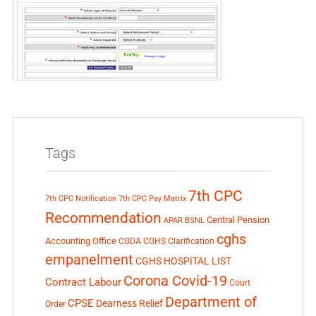
Tags
7th CPC
7th CPC Notification
7th CPC Pay Matrix
Recommendation
Central Pension
APAR
BSNL
cghs
Accounting Office
CGDA
CGHS Clarification
empanelment
CGHS HOSPITAL LIST
Corona Covid-19
Contract Labour
Court
Department of
CPSE
Dearness Relief
Order