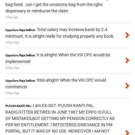
bag fixed . can I get the urostomy bag from the cghs
dispensary or reimburse the claim
1 Day Ago
Total salary may increase basic by 2.4
Uppuluru Raja Sekhar:
minimum. It is alright really for studying properly any book.
4 Days Ago
It is alright! When the VIII CPC would be
Uppuluru Raja Sekhar:
implemented!
4 Days Ago
Itbis alright! When the VIII CPC would
Uppuluru Raja Sekhar:
commence!
4 Days Ago
I am EX-SGT. PIJUSH KANTI PAL.
PIJUSH KANTI PAL:
RADIO/FITTER RETIRED IN JUNE 1987.MY EPPO IS FULL
OF MISTAKES,BUT GETTIMG MY PENSION CORRECTLY AS
PER MY ENTITLEMENT. I REFISTERED GRIEVANCE IN PM
PORTAL, BUT IT WAS OF NO USE. MOREOVER I AM NOT