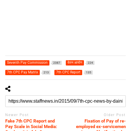
Seventh Pay Commission
वेतन आयोग
2387
224
7th CPC Pay Matrix
7th CPC Report
213
135
Newer Post
Older Post
Fake 7th CPC Report and
Fixation of Pay of re-
Pay Scale in Social Media:
employed ex-servicemen