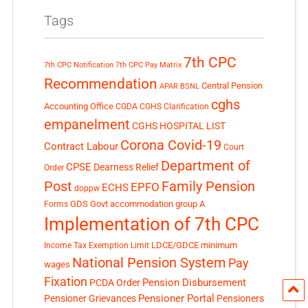
Tags
7th CPC
7th CPC Notification
7th CPC Pay Matrix
Recommendation
Central Pension
APAR
BSNL
cghs
Accounting Office
CGDA
CGHS Clarification
empanelment
CGHS HOSPITAL LIST
Corona Covid-19
Contract Labour
Court
Department of
CPSE
Dearness Relief
Order
Post
Family Pension
EPFO
ECHS
doppw
GDS
Govt accommodation
group A
Forms
Implementation of 7th CPC
LDCE/GDCE
minimum
Income Tax Exemption Limit
National Pension System
Pay
wages
Fixation
Pension Disbursement
PCDA Order
Pensioner Portal
Pensioner Grievances
Pensioners