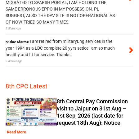
MIGRATED TO SPARSH PORTAL, I AM HOLDING THE
SAME ERRONOUS EPPO IN MY POSSESSION. PL
SUGGEST, ALSO THE DAV SITE IS NOT OPERATIONAL AS
OF NOW, TRIED SO MANY TIMES.
1 Week Ago
I am retired from militaryEng services in the
Krishan Sharma:
year 1994 as a LDC complete 20 yyrs setice i am so much
healthy and fit for service. Thanks
2 Weeks Ago
8th CPC Latest
8th Central Pay Commission
visit to Jaipur on 31st Aug –
1st Sep, 2026 (last date for
request 18th Aug): Notice
Read More