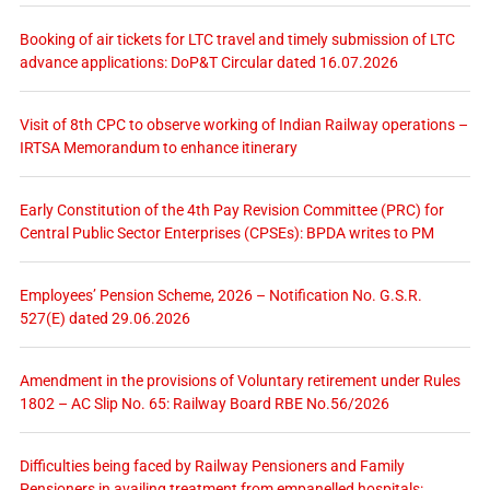
Booking of air tickets for LTC travel and timely submission of LTC
advance applications: DoP&T Circular dated 16.07.2026
Visit of 8th CPC to observe working of Indian Railway operations –
IRTSA Memorandum to enhance itinerary
Early Constitution of the 4th Pay Revision Committee (PRC) for
Central Public Sector Enterprises (CPSEs): BPDA writes to PM
Employees’ Pension Scheme, 2026 – Notification No. G.S.R.
527(E) dated 29.06.2026
Amendment in the provisions of Voluntary retirement under Rules
1802 – AC Slip No. 65: Railway Board RBE No.56/2026
Difficulties being faced by Railway Pensioners and Family
Pensioners in availing treatment from empanelled hospitals: