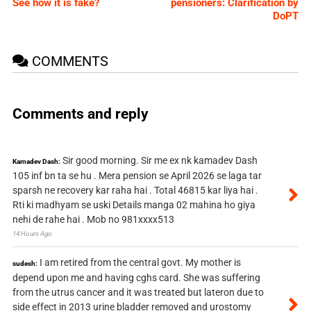
See how it is fake?
pensioners: Clarification by
DoPT
COMMENTS
Comments and reply
Sir good morning. Sir me ex nk kamadev Dash
Kamadev Dash:
105 inf bn ta se hu . Mera pension se April 2026 se laga tar
sparsh ne recovery kar raha hai . Total 46815 kar liya hai .
Rti ki madhyam se uski Details manga 02 mahina ho giya
nehi de rahe hai . Mob no 981xxxx513
14 Hours Ago
I am retired from the central govt. My mother is
sudesh:
depend upon me and having cghs card. She was suffering
from the utrus cancer and it was treated but lateron due to
side effect in 2013 urine bladder removed and urostomy