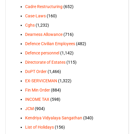
Cadre Restructuring
(652)
Case-Laws
(160)
Cghs
(1,232)
Dearness Allowance
(716)
Defence Civilian Employees
(482)
Defence personnel
(1,142)
Directorate of Estates
(115)
DoPT Order
(1,466)
EX-SERVICEMAN
(1,322)
Fin Min Order
(884)
INCOME TAX
(598)
JCM
(904)
Kendriya Vidyalaya Sangathan
(340)
List of Holidays
(156)