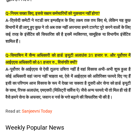
Q-नियम सख्त किए, इससे सक्षम कर्मचारियों को नुकसान नहीं होगा?
A-त्रिवेदी कमेटी ने स्टडी कर इम्प्लॉइज के लिए लक्ष्य तक तय किए थे, लेकिन यह कुछ
विभागों में ही लागू हुए कुछ ने तो अब तक नहीं अपनाया हमने टारगेट पूरे करने वालों के लिए
कई तरह के इंसेंटिव की सिफारिश की है इसमें व्यक्तिगत, सामूहिक या विभागीय इंसेंटिव
शामिल हैं।
Q-सियाचिन में सैन्य अधिकारी को हार्ड ड्यूटी अलाउंस 31 हजार रु. और पूर्वोत्तर में
आईएएस अधिकारी को 61 हजार रु., विसंगति क्यों?
A-पूर्वोत्तर के आईएएस से ऐसी तुलना उचित्त नहीं है वहां विकास अभी-अभी शुरू हुआ है
कोई अधिकारी वहां जाना नहीं चाहता था, ऐसे में आईएएस को अतिरिक्त फायदे दिए गए हैं
इसी का परिणाम आज विकास के रूप में देखा जा सकता है दूसरी ओर सेना को हार्ड ड्यूटी
के साथ, रिस्क अलाउंस, एमएसपी (मिलिट्री सर्विस पे) जैसे अन्य फायदे भी तो मिल ही रहे हैं
वैसे हमने सेना के अफसर, जवान व नर्स के भत्ते बढ़ाने की सिफारिश भी की है।
Read at:
Sanjeevni Today
Weekly Popular News