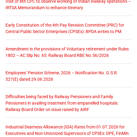
Visit of 8th CPC to observe working of Indian Railway operations –
IRTSA Memorandum to enhance itinerary
Early Constitution of the 4th Pay Revision Committee (PRC) for
Central Public Sector Enterprises (CPSEs): BPDA writes to PM
Amendment in the provisions of Voluntary retirement under Rules
1802 – AC Slip No. 65: Railway Board RBE No.56/2026
Employees’ Pension Scheme, 2026 – Notification No. G.S.R.
527(E) dated 29.06.2026
Difficulties being faced by Railway Pensioners and Family
Pensioners in availing treatment from empanelled hospitals:
Railway Board Order on issue raised by AIRF
Industrial Dearness Allowance (IDA) Rates from 01.07.2026 for
Executives and Non-Unionized Supervisors of CPSEs: DPE, FinMin