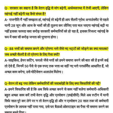
Q- सरकार का कहना है कि वेतन वृद्धि से मांग बढ़ेगी, अर्थव्यवस्था में तेजी आएगी, लेकिन
महंगाई नहीं बढ़ेगी यह कैसे संभव है?
A- राजनीति मैं नहीं समझता हां, महंगाई तो बढ़ेगी ही आप सैलरी ग्रोथ अनाउंसमेंट से पहले
यानी 28 जून और आज के भावों की ही तुलना कर लीजिए पता चल जाएगा महंगाई बढ़ी या
नहीं इसका फायदा सवा करोड़ सरकारी कर्मचारियों को हो रहा है, इसका रिजल्ट महंगाई के
रूप में सवा सौ करोड़ जनता को भुगतना होगा।
Q- 88 भत्तों को समाप्त करने और प्रेरणा भत्ते जैसे नए भट्टों को जोड़ने का क्या मतलब?
जब अच्छी सैलरी है तो प्रेरणा के लिए पैसा क्यों?
A-साइकिल, हेयर कटिंग, फरलो जैसे भत्तों को हमने समाप्त करने की बात की है इनमें कई
तो ऐसे हैं, जिनमें 50 पैसे से एक रुपए तक भत्ता था वहीं नए भत्ते परफॉर्मेंस आधारित हैं, जो
अच्छा काम करेगा, उसे मोटिवेशन अलाउंस मिलेगा।
Q-वेतन तो बढ़ गया लेकिन कर्मचारियों की जवाबदेही के लिए क्या सिफारिशें की गईं?
A-हमने सिफारिश की है कि अब सिर्फ अच्छा करने से काम नहीं चलेगा कर्मचारी-अधिकारी
बहुत अच्छा काम करें तभी वेतन वृद्धि और प्रमोशन (एमईसीपी) मिले अब रुटीन में यानी
सिर्फ साल पूरे कर लेने पर न तो वेतन वृद्धि हो और न प्रमोशन 20 साल तक जो कर्मचारी
प्रमोशन के लायक नहीं पाया गया, उसे घर बैठाओ ओवरटाइम का पैसा भी समाप्त करने का
सुझाव हमने दिया।