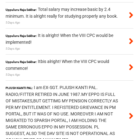
Total salary may increase basic by 2.4
Uppuluru Raja Sekhar:
minimum. It is alright really for studying properly any book.
5 Days Ago
It is alright! When the VIII CPC would be
Uppuluru Raja Sekhar:
implemented!
5 Days Ago
Itbis alright! When the VIII CPC would
Uppuluru Raja Sekhar:
commence!
5 Days Ago
I am EX-SGT. PIJUSH KANTI PAL.
PIJUSH KANTI PAL:
RADIO/FITTER RETIRED IN JUNE 1987.MY EPPO IS FULL
OF MISTAKES,BUT GETTIMG MY PENSION CORRECTLY AS
PER MY ENTITLEMENT. I REFISTERED GRIEVANCE IN PM
PORTAL, BUT IT WAS OF NO USE. MOREOVER I AM NOT
MIGRATED TO SPARSH PORTAL, I AM HOLDING THE
SAME ERRONOUS EPPO IN MY POSSESSION. PL
SUGGEST, ALSO THE DAV SITE IS NOT OPERATIONAL AS