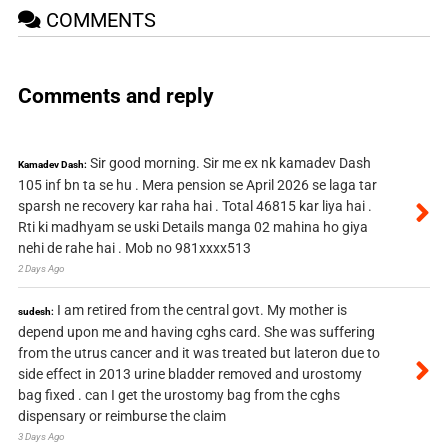
COMMENTS
Comments and reply
Sir good morning. Sir me ex nk kamadev Dash
Kamadev Dash:
105 inf bn ta se hu . Mera pension se April 2026 se laga tar
sparsh ne recovery kar raha hai . Total 46815 kar liya hai .
Rti ki madhyam se uski Details manga 02 mahina ho giya
nehi de rahe hai . Mob no 981xxxx513
2 Days Ago
I am retired from the central govt. My mother is
sudesh:
depend upon me and having cghs card. She was suffering
from the utrus cancer and it was treated but lateron due to
side effect in 2013 urine bladder removed and urostomy
bag fixed . can I get the urostomy bag from the cghs
dispensary or reimburse the claim
3 Days Ago