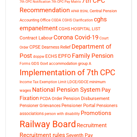
7th CPC
7th CPC Notification
7th CPC Pay Matrix
Recommendation
Central Pension
APAR
BSNL
cghs
Accounting Office
CGDA
CGHS Clarification
empanelment
CGHS HOSPITAL LIST
Corona Covid-19
Contract Labour
Court
Department of
CPSE
Dearness Relief
Order
Post
Family Pension
EPFO
ECHS
doppw
GDS
Govt accommodation
group A
Forms
Implementation of 7th CPC
LDCE/GDCE
minimum
Income Tax Exemption Limit
National Pension System
Pay
wages
Fixation
Pension Disbursement
PCDA Order
Pensioner Portal
Pensioner Grievances
Pensioners
Promotions
associations
person with disability
Railway Board
Recruitment
Recruitment rules
Seventh Pay