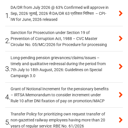
DA/DR from July 2026 @ 63% Confirmed will approve in
Sep, 2026 जुलाई, 2026 से DA/DR 63 प्रतिशत निश्चित – CPI-
1.
IW for June, 2026 released
Sanction for Prosecution under Section 19 of
Prevention of Corruption Act, 1988 – CVC Master
2.
Circular No. 05/MC/2026 for Procedure for processing
Long-pending pension grievances/claims/issues –
timely and qualitative redressal during the period from
3.
7th July to 18th August, 2026: Guidelines on Special
Campaign 3.0
Grant of Notional Increment for the pensionary benefits
– IRTSA Memorandum to consider increment under
4.
Rule 10 after DNI fixation of pay on promotion/MACP
Transfer Policy for prioritizing own request transfer of
non-gazetted railway employees having more than 20
5.
years of regular service: RBE No. 61/2026