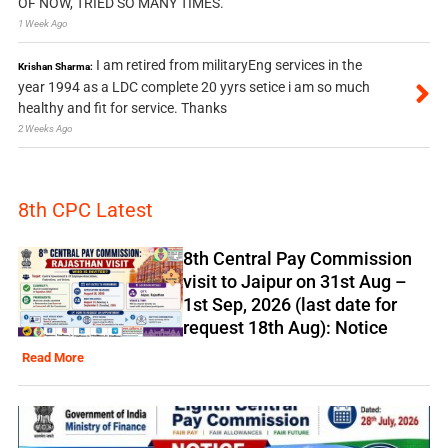
OF NOW, TRIED SO MANY TIMES.
1 Week Ago
I am retired from militaryEng services in the
Krishan Sharma:
year 1994 as a LDC complete 20 yyrs setice i am so much
healthy and fit for service. Thanks
2 Weeks Ago
8th CPC Latest
8th Central Pay Commission
visit to Jaipur on 31st Aug –
1st Sep, 2026 (last date for
request 18th Aug): Notice
Read More