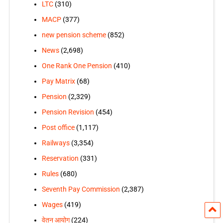
LTC
(310)
MACP
(377)
new pension scheme
(852)
News
(2,698)
One Rank One Pension
(410)
Pay Matrix
(68)
Pension
(2,329)
Pension Revision
(454)
Post office
(1,117)
Railways
(3,354)
Reservation
(331)
Rules
(680)
Seventh Pay Commission
(2,387)
Wages
(419)
वेतन आयोग
(224)