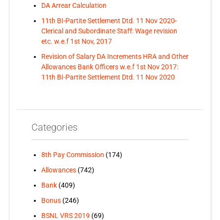
DA Arrear Calculation
11th BI-Partite Settlement Dtd. 11 Nov 2020-
Clerical and Subordinate Staff: Wage revision
etc. w.e.f 1st Nov, 2017
Revision of Salary DA Increments HRA and Other
Allowances Bank Officers w.e.f 1st Nov 2017:
11th BI-Partite Settlement Dtd. 11 Nov 2020
Categories
8th Pay Commission
(174)
Allowances
(742)
Bank
(409)
Bonus
(246)
BSNL VRS 2019
(69)