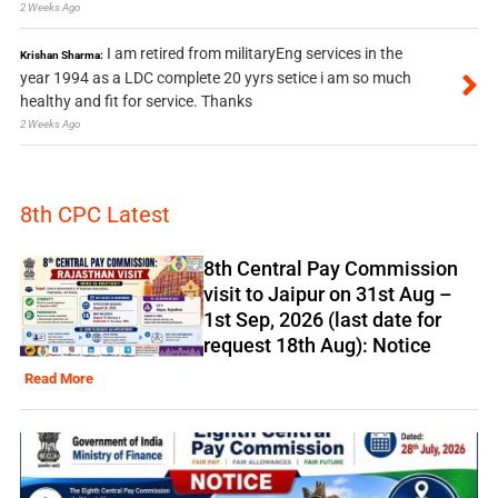
2 Weeks Ago
I am retired from militaryEng services in the
Krishan Sharma:
year 1994 as a LDC complete 20 yyrs setice i am so much
healthy and fit for service. Thanks
2 Weeks Ago
8th CPC Latest
8th Central Pay Commission
visit to Jaipur on 31st Aug –
1st Sep, 2026 (last date for
request 18th Aug): Notice
Read More