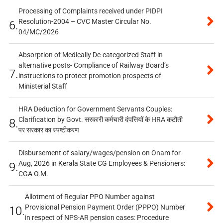
Processing of Complaints received under PIDPI
Resolution-2004 – CVC Master Circular No.
6.
04/MC/2026
Absorption of Medically De-categorized Staff in
alternative posts- Compliance of Railway Board’s
7.
instructions to protect promotion prospects of
Ministerial Staff
HRA Deduction for Government Servants Couples:
Clarification by Govt. सरकारी कर्मचारी दंपत्तियों के HRA कटौती
8.
पर सरकार का स्पष्टीकरण
Disbursement of salary/wages/pension on Onam for
Aug, 2026 in Kerala State CG Employees & Pensioners:
9.
CGA O.M.
Allotment of Regular PPO Number against
Provisional Pension Payment Order (PPPO) Number
10.
in respect of NPS-AR pension cases: Procedure