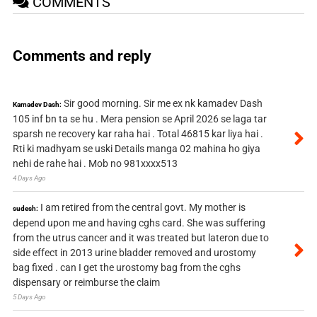
COMMENTS
Comments and reply
Sir good morning. Sir me ex nk kamadev Dash
Kamadev Dash:
105 inf bn ta se hu . Mera pension se April 2026 se laga tar
sparsh ne recovery kar raha hai . Total 46815 kar liya hai .
Rti ki madhyam se uski Details manga 02 mahina ho giya
nehi de rahe hai . Mob no 981xxxx513
4 Days Ago
I am retired from the central govt. My mother is
sudesh:
depend upon me and having cghs card. She was suffering
from the utrus cancer and it was treated but lateron due to
side effect in 2013 urine bladder removed and urostomy
bag fixed . can I get the urostomy bag from the cghs
dispensary or reimburse the claim
5 Days Ago