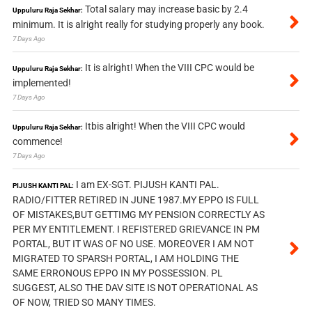
Total salary may increase basic by 2.4
Uppuluru Raja Sekhar:
minimum. It is alright really for studying properly any book.
7 Days Ago
It is alright! When the VIII CPC would be
Uppuluru Raja Sekhar:
implemented!
7 Days Ago
Itbis alright! When the VIII CPC would
Uppuluru Raja Sekhar:
commence!
7 Days Ago
I am EX-SGT. PIJUSH KANTI PAL.
PIJUSH KANTI PAL:
RADIO/FITTER RETIRED IN JUNE 1987.MY EPPO IS FULL
OF MISTAKES,BUT GETTIMG MY PENSION CORRECTLY AS
PER MY ENTITLEMENT. I REFISTERED GRIEVANCE IN PM
PORTAL, BUT IT WAS OF NO USE. MOREOVER I AM NOT
MIGRATED TO SPARSH PORTAL, I AM HOLDING THE
SAME ERRONOUS EPPO IN MY POSSESSION. PL
SUGGEST, ALSO THE DAV SITE IS NOT OPERATIONAL AS
OF NOW, TRIED SO MANY TIMES.