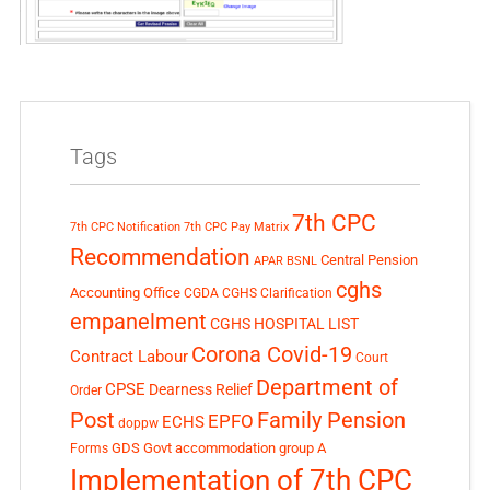
Tags
7th CPC
7th CPC Notification
7th CPC Pay Matrix
Recommendation
Central Pension
APAR
BSNL
cghs
Accounting Office
CGDA
CGHS Clarification
empanelment
CGHS HOSPITAL LIST
Corona Covid-19
Contract Labour
Court
Department of
CPSE
Dearness Relief
Order
Post
Family Pension
EPFO
ECHS
doppw
GDS
Govt accommodation
group A
Forms
Implementation of 7th CPC