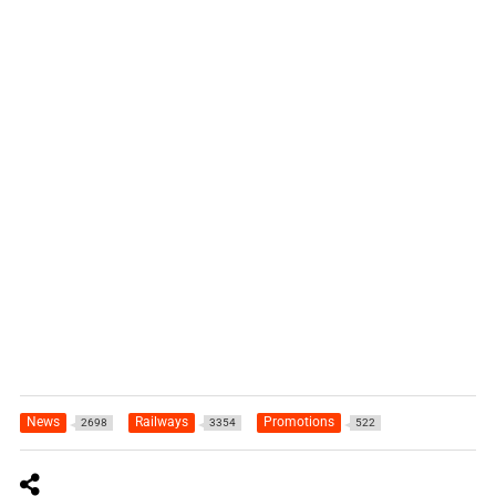
News
Railways
Promotions
2698
3354
522