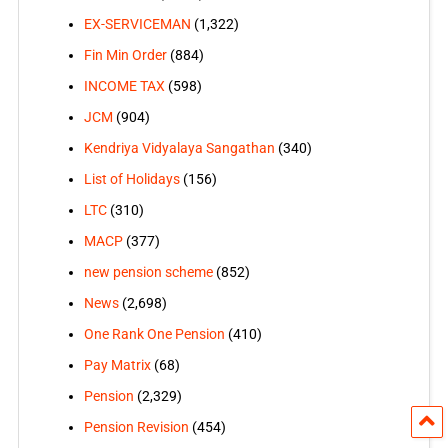
EX-SERVICEMAN
(1,322)
Fin Min Order
(884)
INCOME TAX
(598)
JCM
(904)
Kendriya Vidyalaya Sangathan
(340)
List of Holidays
(156)
LTC
(310)
MACP
(377)
new pension scheme
(852)
News
(2,698)
One Rank One Pension
(410)
Pay Matrix
(68)
Pension
(2,329)
Pension Revision
(454)