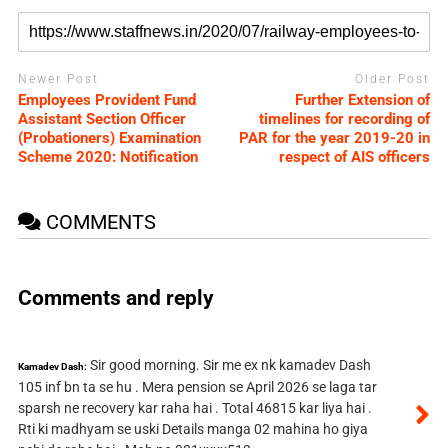
Newer Post
Older Post
Employees Provident Fund
Further Extension of
Assistant Section Officer
timelines for recording of
(Probationers) Examination
PAR for the year 2019-20 in
Scheme 2020: Notification
respect of AIS officers
COMMENTS
Comments and reply
Sir good morning. Sir me ex nk kamadev Dash
Kamadev Dash:
105 inf bn ta se hu . Mera pension se April 2026 se laga tar
sparsh ne recovery kar raha hai . Total 46815 kar liya hai .
Rti ki madhyam se uski Details manga 02 mahina ho giya