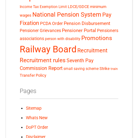
LDCE/GDCE
minimum
Income Tax Exemption Limit
National Pension System
Pay
wages
Fixation
Pension Disbursement
PCDA Order
Pensioner Portal
Pensioner Grievances
Pensioners
Promotions
associations
person with disability
Railway Board
Recruitment
Recruitment rules
Seventh Pay
Commission Report
small saving scheme
Strike
train
Transfer Policy
Pages
Sitemap
Whats New
DoPT Order
Disclaimer