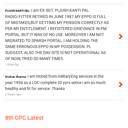
I am EX-SGT. PIJUSH KANTI PAL.
PIJUSH KANTI PAL:
RADIO/FITTER RETIRED IN JUNE 1987.MY EPPO IS FULL
OF MISTAKES,BUT GETTIMG MY PENSION CORRECTLY AS
PER MY ENTITLEMENT. I REFISTERED GRIEVANCE IN PM
PORTAL, BUT IT WAS OF NO USE. MOREOVER I AM NOT
MIGRATED TO SPARSH PORTAL, I AM HOLDING THE
SAME ERRONOUS EPPO IN MY POSSESSION. PL
SUGGEST, ALSO THE DAV SITE IS NOT OPERATIONAL AS
OF NOW, TRIED SO MANY TIMES.
1 Week Ago
I am retired from militaryEng services in the
Krishan Sharma:
year 1994 as a LDC complete 20 yyrs setice i am so much
healthy and fit for service. Thanks
2 Weeks Ago
8th CPC Latest