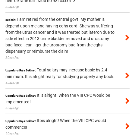
nehi de rahe hai . Mob no 981xxxx513
2 Days Ago
I am retired from the central govt. My mother is
sudesh:
depend upon me and having cghs card. She was suffering
from the utrus cancer and it was treated but lateron due to
side effect in 2013 urine bladder removed and urostomy
bag fixed . can I get the urostomy bag from the cghs
dispensary or reimburse the claim
2 Days Ago
Total salary may increase basic by 2.4
Uppuluru Raja Sekhar:
minimum. It is alright really for studying properly any book.
5 Days Ago
It is alright! When the VIII CPC would be
Uppuluru Raja Sekhar:
implemented!
5 Days Ago
Itbis alright! When the VIII CPC would
Uppuluru Raja Sekhar:
commence!
5 Days Ago