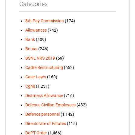
Categories
8th Pay Commission
(174)
Allowances
(742)
Bank
(409)
Bonus
(246)
BSNL VRS 2019
(69)
Cadre Restructuring
(652)
Case-Laws
(160)
Cghs
(1,231)
Dearness Allowance
(716)
Defence Civilian Employees
(482)
Defence personnel
(1,142)
Directorate of Estates
(115)
DoPT Order
(1,466)