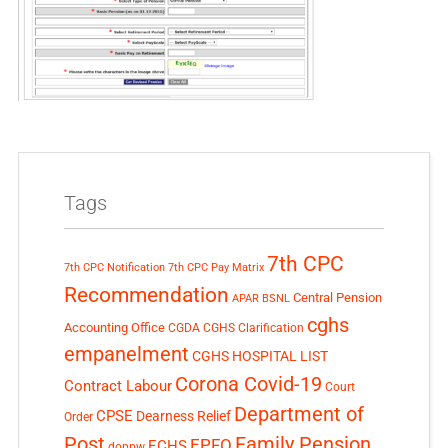
Tags
7th CPC
7th CPC Notification
7th CPC Pay Matrix
Recommendation
Central Pension
APAR
BSNL
cghs
Accounting Office
CGDA
CGHS Clarification
empanelment
CGHS HOSPITAL LIST
Corona Covid-19
Contract Labour
Court
Department of
CPSE
Dearness Relief
Order
Post
Family Pension
EPFO
ECHS
doppw