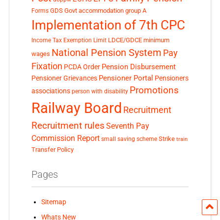
GDS
Govt accommodation
group A
Forms
Implementation of 7th CPC
LDCE/GDCE
minimum
Income Tax Exemption Limit
National Pension System
Pay
wages
Fixation
Pension Disbursement
PCDA Order
Pensioner Portal
Pensioner Grievances
Pensioners
Promotions
associations
person with disability
Railway Board
Recruitment
Recruitment rules
Seventh Pay
Commission Report
small saving scheme
Strike
train
Transfer Policy
Pages
Sitemap
Whats New