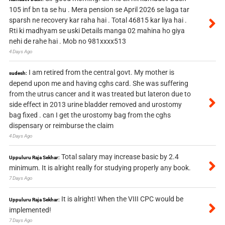
105 inf bn ta se hu . Mera pension se April 2026 se laga tar
sparsh ne recovery kar raha hai . Total 46815 kar liya hai .
Rti ki madhyam se uski Details manga 02 mahina ho giya
nehi de rahe hai . Mob no 981xxxx513
4 Days Ago
I am retired from the central govt. My mother is
sudesh:
depend upon me and having cghs card. She was suffering
from the utrus cancer and it was treated but lateron due to
side effect in 2013 urine bladder removed and urostomy
bag fixed . can I get the urostomy bag from the cghs
dispensary or reimburse the claim
4 Days Ago
Total salary may increase basic by 2.4
Uppuluru Raja Sekhar:
minimum. It is alright really for studying properly any book.
7 Days Ago
It is alright! When the VIII CPC would be
Uppuluru Raja Sekhar:
implemented!
7 Days Ago