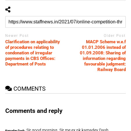
Newer Post
Older Post
Clarification on applicability
MACP Scheme w.e.f
of procedures relating to
01.01.2006 instead of
condonation of irregular
01.09.2008: Sharing of
payments in CBS Offices:
information regarding
Department of Posts
favourable judgment:
Railway Board
COMMENTS
Comments and reply
Sir good morning. Sir me ex nk kamadev Dash
Kamadev Dash: