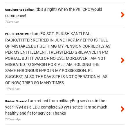
Itbis alright! When the VIII CPC would
Uppuluru Raja Sekhar:
commence!
7 Days Ago
I am EX-SGT. PIJUSH KANTI PAL.
PIJUSH KANTI PAL:
RADIO/FITTER RETIRED IN JUNE 1987.MY EPPO IS FULL
OF MISTAKES,BUT GETTIMG MY PENSION CORRECTLY AS
PER MY ENTITLEMENT. I REFISTERED GRIEVANCE IN PM
PORTAL, BUT IT WAS OF NO USE. MOREOVER I AM NOT
MIGRATED TO SPARSH PORTAL, I AM HOLDING THE
SAME ERRONOUS EPPO IN MY POSSESSION. PL
SUGGEST, ALSO THE DAV SITE IS NOT OPERATIONAL AS
OF NOW, TRIED SO MANY TIMES.
1 Week Ago
I am retired from militaryEng services in the
Krishan Sharma:
year 1994 as a LDC complete 20 yyrs setice i am so much
healthy and fit for service. Thanks
2 Weeks Ago