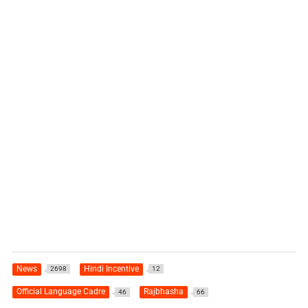
News
Hindi Incentive
2698
12
Official Language Cadre
Rajbhasha
46
66