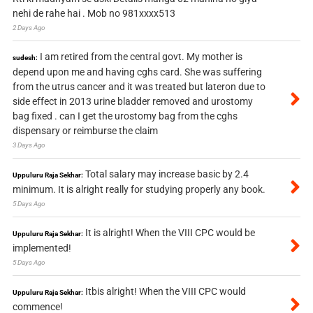
nehi de rahe hai . Mob no 981xxxx513
2 Days Ago
I am retired from the central govt. My mother is
sudesh:
depend upon me and having cghs card. She was suffering
from the utrus cancer and it was treated but lateron due to
side effect in 2013 urine bladder removed and urostomy
bag fixed . can I get the urostomy bag from the cghs
dispensary or reimburse the claim
3 Days Ago
Total salary may increase basic by 2.4
Uppuluru Raja Sekhar:
minimum. It is alright really for studying properly any book.
5 Days Ago
It is alright! When the VIII CPC would be
Uppuluru Raja Sekhar:
implemented!
5 Days Ago
Itbis alright! When the VIII CPC would
Uppuluru Raja Sekhar:
commence!