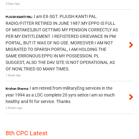
5 Days Ago
I am EX-SGT. PIJUSH KANTI PAL.
PIJUSH KANTI PAL:
RADIO/FITTER RETIRED IN JUNE 1987.MY EPPO IS FULL
OF MISTAKES,BUT GETTIMG MY PENSION CORRECTLY AS
PER MY ENTITLEMENT. I REFISTERED GRIEVANCE IN PM
PORTAL, BUT IT WAS OF NO USE. MOREOVER I AM NOT
MIGRATED TO SPARSH PORTAL, I AM HOLDING THE
SAME ERRONOUS EPPO IN MY POSSESSION. PL
SUGGEST, ALSO THE DAV SITE IS NOT OPERATIONAL AS
OF NOW, TRIED SO MANY TIMES.
1 Week Ago
I am retired from militaryEng services in the
Krishan Sharma:
year 1994 as a LDC complete 20 yyrs setice i am so much
healthy and fit for service. Thanks
2 Weeks Ago
8th CPC Latest