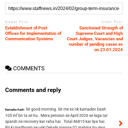
Newer Post
Older Post
Establishment of Post
Sanctioned Strength of
Offices for Implementation of
Supreme Court and High
Communication Systems
Court Judges, Vacancies and
number of pending cases as
on 23.01.2024
COMMENTS
Comments and reply
Sir good morning. Sir me ex nk kamadev Dash
Kamadev Dash:
105 inf bn ta se hu . Mera pension se April 2026 se laga tar
sparsh ne recovery kar raha hai . Total 46815 kar liya hai .
Rti ki madhyam se uski Details manga 02 mahina ho giya