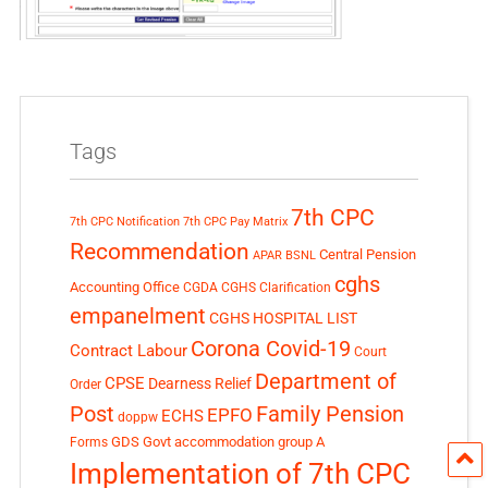
Tags
7th CPC
7th CPC Notification
7th CPC Pay Matrix
Recommendation
Central Pension
APAR
BSNL
cghs
Accounting Office
CGDA
CGHS Clarification
empanelment
CGHS HOSPITAL LIST
Corona Covid-19
Contract Labour
Court
Department of
CPSE
Dearness Relief
Order
Post
Family Pension
EPFO
ECHS
doppw
GDS
Govt accommodation
group A
Forms
Implementation of 7th CPC