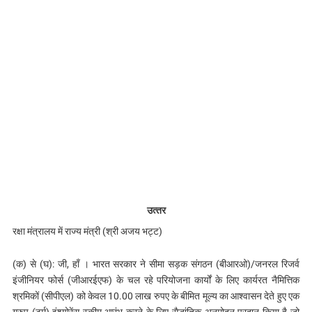
उत्‍तर
रक्षा मंत्रालय में राज्य मंत्री (श्री अजय भट्ट)
(क) से (घ): जी, हाँ । भारत सरकार ने सीमा सड़क संगठन (बीआरओ)/जनरल रिजर्व
इंजीनियर फोर्स (जीआरईएफ) के चल रहे परियोजना कार्यों के लिए कार्यरत नैमित्तिक
श्रमिकों (सीपीएल) को केवल 10.00 लाख रुपए के बीमित मूल्य का आश्वासन देते हुए एक
ग्रुप (टर्म) इंश्योरेंस स्कीम आरंभ करने के लिए सैद्धांतिक अनुमोदन प्रदान किया है जो