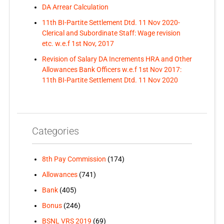
DA Arrear Calculation
11th BI-Partite Settlement Dtd. 11 Nov 2020-
Clerical and Subordinate Staff: Wage revision
etc. w.e.f 1st Nov, 2017
Revision of Salary DA Increments HRA and Other
Allowances Bank Officers w.e.f 1st Nov 2017:
11th BI-Partite Settlement Dtd. 11 Nov 2020
Categories
8th Pay Commission
(174)
Allowances
(741)
Bank
(405)
Bonus
(246)
BSNL VRS 2019
(69)