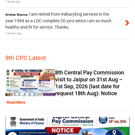
1 Week Ago
I am retired from militaryEng services in the
Krishan Sharma:
year 1994 as a LDC complete 20 yyrs setice i am so much
healthy and fit for service. Thanks
2 Weeks Ago
8th CPC Latest
8th Central Pay Commission
visit to Jaipur on 31st Aug –
1st Sep, 2026 (last date for
request 18th Aug): Notice
Read More