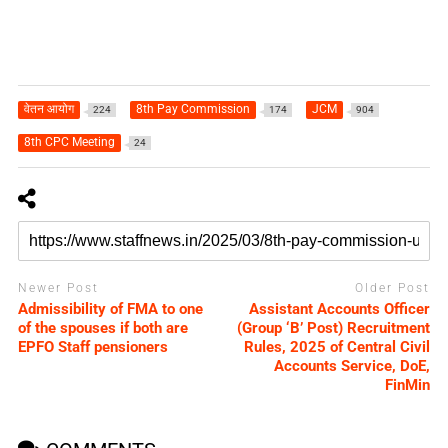
वेतन आयोग
8th Pay Commission
JCM
224
174
904
8th CPC Meeting
24
Newer Post
Older Post
Admissibility of FMA to one
Assistant Accounts Officer
of the spouses if both are
(Group ‘B’ Post) Recruitment
EPFO Staff pensioners
Rules, 2025 of Central Civil
Accounts Service, DoE,
FinMin