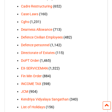
Cadre Restructuring
(652)
Case-Laws
(160)
Cghs
(1,231)
Dearness Allowance
(713)
Defence Civilian Employees
(482)
Defence personnel
(1,142)
Directorate of Estates
(115)
DoPT Order
(1,465)
EX-SERVICEMAN
(1,322)
Fin Min Order
(884)
INCOME TAX
(598)
JCM
(904)
Kendriya Vidyalaya Sangathan
(340)
List of Holidays
(156)