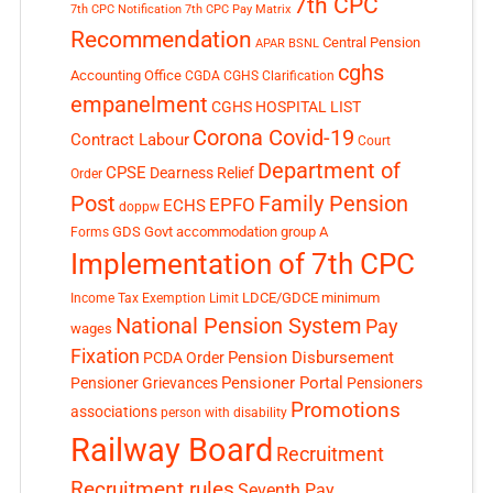
7th CPC
7th CPC Notification
7th CPC Pay Matrix
Recommendation
Central Pension
APAR
BSNL
cghs
Accounting Office
CGDA
CGHS Clarification
empanelment
CGHS HOSPITAL LIST
Corona Covid-19
Contract Labour
Court
Department of
CPSE
Dearness Relief
Order
Post
Family Pension
EPFO
ECHS
doppw
GDS
Govt accommodation
group A
Forms
Implementation of 7th CPC
LDCE/GDCE
minimum
Income Tax Exemption Limit
National Pension System
Pay
wages
Fixation
Pension Disbursement
PCDA Order
Pensioner Portal
Pensioner Grievances
Pensioners
Promotions
associations
person with disability
Railway Board
Recruitment
Recruitment rules
Seventh Pay