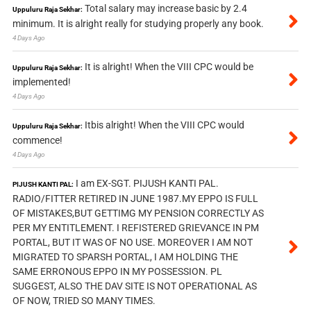
Total salary may increase basic by 2.4
Uppuluru Raja Sekhar:
minimum. It is alright really for studying properly any book.
4 Days Ago
It is alright! When the VIII CPC would be
Uppuluru Raja Sekhar:
implemented!
4 Days Ago
Itbis alright! When the VIII CPC would
Uppuluru Raja Sekhar:
commence!
4 Days Ago
I am EX-SGT. PIJUSH KANTI PAL.
PIJUSH KANTI PAL:
RADIO/FITTER RETIRED IN JUNE 1987.MY EPPO IS FULL
OF MISTAKES,BUT GETTIMG MY PENSION CORRECTLY AS
PER MY ENTITLEMENT. I REFISTERED GRIEVANCE IN PM
PORTAL, BUT IT WAS OF NO USE. MOREOVER I AM NOT
MIGRATED TO SPARSH PORTAL, I AM HOLDING THE
SAME ERRONOUS EPPO IN MY POSSESSION. PL
SUGGEST, ALSO THE DAV SITE IS NOT OPERATIONAL AS
OF NOW, TRIED SO MANY TIMES.