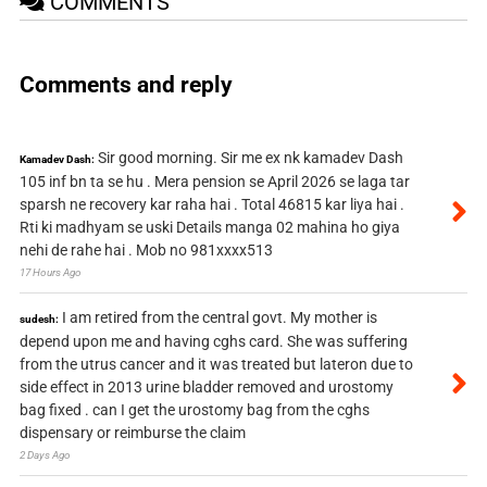
COMMENTS
Comments and reply
Sir good morning. Sir me ex nk kamadev Dash
Kamadev Dash:
105 inf bn ta se hu . Mera pension se April 2026 se laga tar
sparsh ne recovery kar raha hai . Total 46815 kar liya hai .
Rti ki madhyam se uski Details manga 02 mahina ho giya
nehi de rahe hai . Mob no 981xxxx513
17 Hours Ago
I am retired from the central govt. My mother is
sudesh:
depend upon me and having cghs card. She was suffering
from the utrus cancer and it was treated but lateron due to
side effect in 2013 urine bladder removed and urostomy
bag fixed . can I get the urostomy bag from the cghs
dispensary or reimburse the claim
2 Days Ago