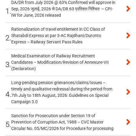
DA/DR from July 2026 @ 63% Confirmed will approve in
Sep, 2026 जुलाई, 2026 से DA/DR 63 प्रतिशत निश्चित – CPI-
1.
IW for June, 2026 released
Rationalization of travel entitlement in CC Class of
Shatabdi Express at par 3-AC Rajdhani/Duronto
2.
Express – Railway Servant Pass Rules
Medical Examination of Railway Recruitment
Candidates – Modification/Revision of Annexure-VII
3.
(Declaration)
Long-pending pension grievances/claims/issues –
timely and qualitative redressal during the period from
4.
7th July to 18th August, 2026: Guidelines on Special
Campaign 3.0
Sanction for Prosecution under Section 19 of
Prevention of Corruption Act, 1988 – CVC Master
5.
Circular No. 05/MC/2026 for Procedure for processing