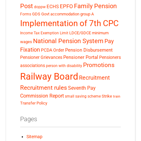
Post
Family Pension
EPFO
ECHS
doppw
GDS
Govt accommodation
group A
Forms
Implementation of 7th CPC
LDCE/GDCE
minimum
Income Tax Exemption Limit
National Pension System
Pay
wages
Fixation
Pension Disbursement
PCDA Order
Pensioner Portal
Pensioner Grievances
Pensioners
Promotions
associations
person with disability
Railway Board
Recruitment
Recruitment rules
Seventh Pay
Commission Report
small saving scheme
Strike
train
Transfer Policy
Pages
Sitemap