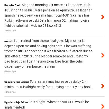
Sir good morning. Sir me ex nk kamadev Dash
Kamadev Dash:
105 inf bn ta se hu . Mera pension se April 2026 se laga tar
sparsh ne recovery kar raha hai . Total 46815 kar liya hai .
Rti ki madhyam se uski Details manga 02 mahina ho giya
nehi de rahe hai . Mob no 981xxxx513
3 Days Ago
I am retired from the central govt. My mother is
sudesh:
depend upon me and having cghs card. She was suffering
from the utrus cancer and it was treated but lateron due to
side effect in 2013 urine bladder removed and urostomy
bag fixed . can I get the urostomy bag from the cghs
dispensary or reimburse the claim
4 Days Ago
Total salary may increase basic by 2.4
Uppuluru Raja Sekhar:
minimum. It is alright really for studying properly any book.
6 Days Ago
It is alright! When the VIII CPC would be
Uppuluru Raja Sekhar:
implemented!