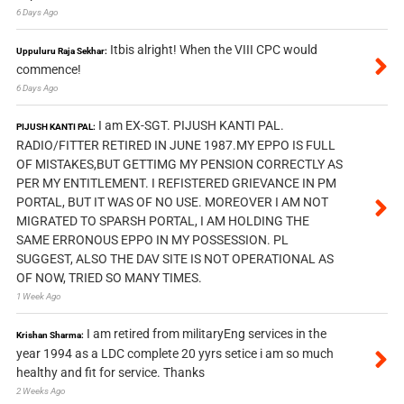
6 Days Ago
Itbis alright! When the VIII CPC would
Uppuluru Raja Sekhar:
commence!
6 Days Ago
I am EX-SGT. PIJUSH KANTI PAL.
PIJUSH KANTI PAL:
RADIO/FITTER RETIRED IN JUNE 1987.MY EPPO IS FULL
OF MISTAKES,BUT GETTIMG MY PENSION CORRECTLY AS
PER MY ENTITLEMENT. I REFISTERED GRIEVANCE IN PM
PORTAL, BUT IT WAS OF NO USE. MOREOVER I AM NOT
MIGRATED TO SPARSH PORTAL, I AM HOLDING THE
SAME ERRONOUS EPPO IN MY POSSESSION. PL
SUGGEST, ALSO THE DAV SITE IS NOT OPERATIONAL AS
OF NOW, TRIED SO MANY TIMES.
1 Week Ago
I am retired from militaryEng services in the
Krishan Sharma:
year 1994 as a LDC complete 20 yyrs setice i am so much
healthy and fit for service. Thanks
2 Weeks Ago