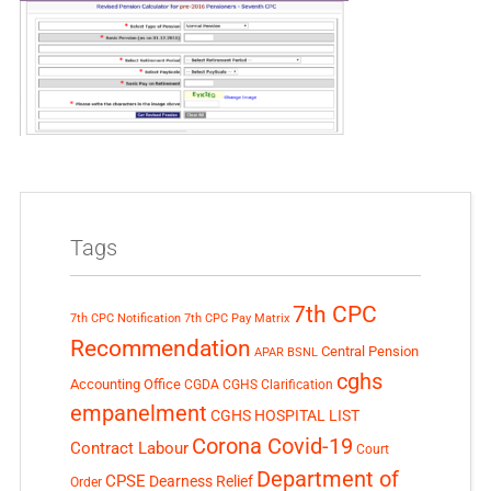
Tags
7th CPC
7th CPC Notification
7th CPC Pay Matrix
Recommendation
Central Pension
APAR
BSNL
cghs
Accounting Office
CGDA
CGHS Clarification
empanelment
CGHS HOSPITAL LIST
Corona Covid-19
Contract Labour
Court
Department of
CPSE
Dearness Relief
Order