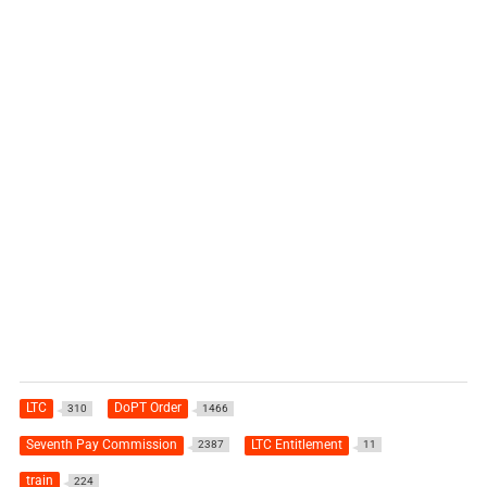
LTC
DoPT Order
310
1466
Seventh Pay Commission
LTC Entitlement
2387
11
train
224