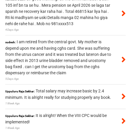
105 inf bn ta se hu . Mera pension se April 2026 se laga tar
sparsh ne recovery kar raha hai . Total 46815 kar liya hai .
Rti ki madhyam se uski Details manga 02 mahina ho giya
nehi de rahe hai . Mob no 981xxxx513
4 Days Ago
I am retired from the central govt. My mother is
sudesh:
depend upon me and having cghs card. She was suffering
from the utrus cancer and it was treated but lateron due to
side effect in 2013 urine bladder removed and urostomy
bag fixed . can I get the urostomy bag from the cghs
dispensary or reimburse the claim
5 Days Ago
Total salary may increase basic by 2.4
Uppuluru Raja Sekhar:
minimum. It is alright really for studying properly any book.
1 Week Ago
It is alright! When the VIII CPC would be
Uppuluru Raja Sekhar:
implemented!
1 Week Ago