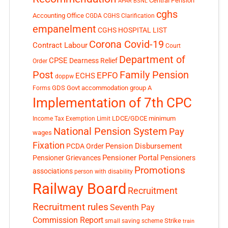
Central Pension
APAR
BSNL
cghs
Accounting Office
CGDA
CGHS Clarification
empanelment
CGHS HOSPITAL LIST
Corona Covid-19
Contract Labour
Court
Department of
CPSE
Dearness Relief
Order
Post
Family Pension
EPFO
ECHS
doppw
GDS
Govt accommodation
group A
Forms
Implementation of 7th CPC
LDCE/GDCE
minimum
Income Tax Exemption Limit
National Pension System
Pay
wages
Fixation
Pension Disbursement
PCDA Order
Pensioner Portal
Pensioner Grievances
Pensioners
Promotions
associations
person with disability
Railway Board
Recruitment
Recruitment rules
Seventh Pay
Commission Report
small saving scheme
Strike
train