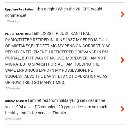
Itbis alright! When the VIII CPC would
Uppuluru Raja Sekhar:
commence!
1 Week Ago
I am EX-SGT. PIJUSH KANTI PAL.
PIJUSH KANTI PAL:
RADIO/FITTER RETIRED IN JUNE 1987.MY EPPO IS FULL
OF MISTAKES,BUT GETTIMG MY PENSION CORRECTLY AS
PER MY ENTITLEMENT. I REFISTERED GRIEVANCE IN PM
PORTAL, BUT IT WAS OF NO USE. MOREOVER I AM NOT
MIGRATED TO SPARSH PORTAL, I AM HOLDING THE
SAME ERRONOUS EPPO IN MY POSSESSION. PL
SUGGEST, ALSO THE DAV SITE IS NOT OPERATIONAL AS
OF NOW, TRIED SO MANY TIMES.
2 Weeks Ago
I am retired from militaryEng services in the
Krishan Sharma:
year 1994 as a LDC complete 20 yyrs setice i am so much
healthy and fit for service. Thanks
2 Weeks Ago