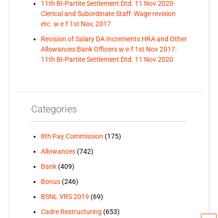
11th BI-Partite Settlement Dtd. 11 Nov 2020-
Clerical and Subordinate Staff: Wage revision
etc. w.e.f 1st Nov, 2017
Revision of Salary DA Increments HRA and Other
Allowances Bank Officers w.e.f 1st Nov 2017:
11th BI-Partite Settlement Dtd. 11 Nov 2020
Categories
8th Pay Commission
(175)
Allowances
(742)
Bank
(409)
Bonus
(246)
BSNL VRS 2019
(69)
Cadre Restructuring
(653)