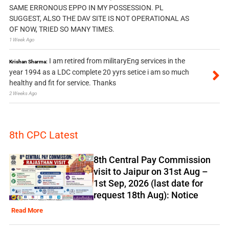
SAME ERRONOUS EPPO IN MY POSSESSION. PL
SUGGEST, ALSO THE DAV SITE IS NOT OPERATIONAL AS
OF NOW, TRIED SO MANY TIMES.
1 Week Ago
I am retired from militaryEng services in the
Krishan Sharma:
year 1994 as a LDC complete 20 yyrs setice i am so much
healthy and fit for service. Thanks
2 Weeks Ago
8th CPC Latest
8th Central Pay Commission
visit to Jaipur on 31st Aug –
1st Sep, 2026 (last date for
request 18th Aug): Notice
Read More