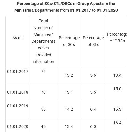
Percentage of SCs/STs/OBCs in Group A posts in the
Ministries/Departments from 01.01.2017 to 01.01.2020
Total
Number of
Percentage
Ministries/
As on
Percentage
Percentage
of OBCs
Departments
of SCs
of STs
which
provided
information
01.01.2017
76
13.2
5.6
13.4
15.0
01.01.2018
70
13.1
5.5
01.01.2019
56
14.2
6.4
16.3
16.4
01.01.2020
45
13.4
6.0