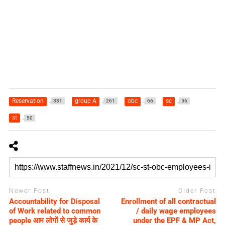
Reservation
group A
obc
sc
331
261
66
56
st
50
Newer Post
Older Post
Accountability for Disposal
Enrollment of all contractual
of Work related to common
/ daily wage employees
people आम लोगों से जुड़े कार्य के
under the EPF & MP Act,