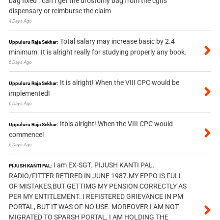
bag fixed . can I get the urostomy bag from the cghs
dispensary or reimburse the claim
4 Days Ago
Total salary may increase basic by 2.4
Uppuluru Raja Sekhar:
minimum. It is alright really for studying properly any book.
6 Days Ago
It is alright! When the VIII CPC would be
Uppuluru Raja Sekhar:
implemented!
6 Days Ago
Itbis alright! When the VIII CPC would
Uppuluru Raja Sekhar:
commence!
6 Days Ago
I am EX-SGT. PIJUSH KANTI PAL.
PIJUSH KANTI PAL:
RADIO/FITTER RETIRED IN JUNE 1987.MY EPPO IS FULL
OF MISTAKES,BUT GETTIMG MY PENSION CORRECTLY AS
PER MY ENTITLEMENT. I REFISTERED GRIEVANCE IN PM
PORTAL, BUT IT WAS OF NO USE. MOREOVER I AM NOT
MIGRATED TO SPARSH PORTAL, I AM HOLDING THE