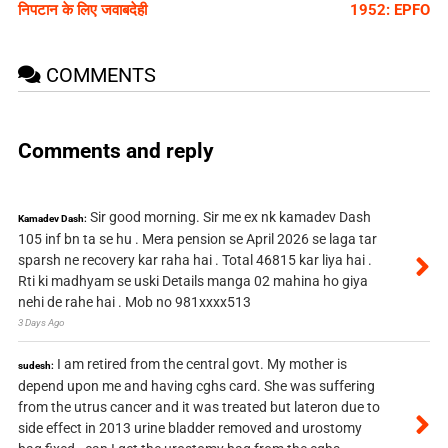
निपटान के लिए जवाबदेही
1952: EPFO
COMMENTS
Comments and reply
Sir good morning. Sir me ex nk kamadev Dash
Kamadev Dash:
105 inf bn ta se hu . Mera pension se April 2026 se laga tar
sparsh ne recovery kar raha hai . Total 46815 kar liya hai .
Rti ki madhyam se uski Details manga 02 mahina ho giya
nehi de rahe hai . Mob no 981xxxx513
3 Days Ago
I am retired from the central govt. My mother is
sudesh:
depend upon me and having cghs card. She was suffering
from the utrus cancer and it was treated but lateron due to
side effect in 2013 urine bladder removed and urostomy