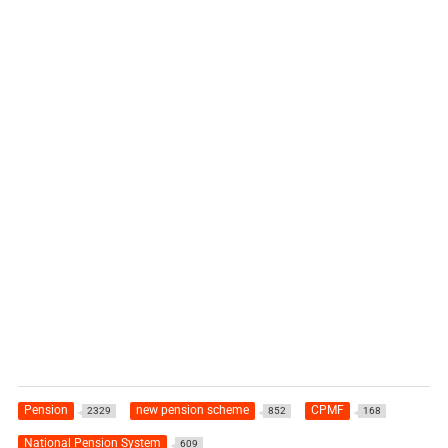
Pension
new pension scheme
CPMF
2329
852
168
National Pension System
609