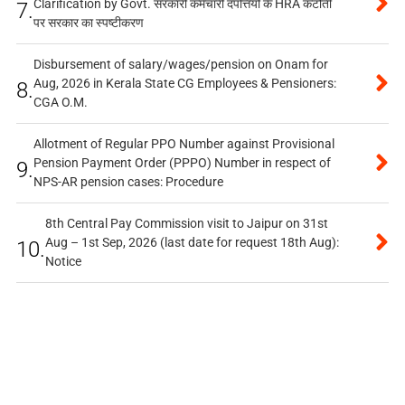
Clarification by Govt. सरकारी कर्मचारी दंपत्तियों के HRA कटौती
7.
पर सरकार का स्पष्टीकरण
Disbursement of salary/wages/pension on Onam for
Aug, 2026 in Kerala State CG Employees & Pensioners:
8.
CGA O.M.
Allotment of Regular PPO Number against Provisional
Pension Payment Order (PPPO) Number in respect of
9.
NPS-AR pension cases: Procedure
8th Central Pay Commission visit to Jaipur on 31st
Aug – 1st Sep, 2026 (last date for request 18th Aug):
10.
Notice