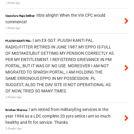
1 Week Ago
Itbis alright! When the VIII CPC would
Uppuluru Raja Sekhar:
commence!
1 Week Ago
I am EX-SGT. PIJUSH KANTI PAL.
PIJUSH KANTI PAL:
RADIO/FITTER RETIRED IN JUNE 1987.MY EPPO IS FULL
OF MISTAKES,BUT GETTIMG MY PENSION CORRECTLY AS
PER MY ENTITLEMENT. I REFISTERED GRIEVANCE IN PM
PORTAL, BUT IT WAS OF NO USE. MOREOVER I AM NOT
MIGRATED TO SPARSH PORTAL, I AM HOLDING THE
SAME ERRONOUS EPPO IN MY POSSESSION. PL
SUGGEST, ALSO THE DAV SITE IS NOT OPERATIONAL AS
OF NOW, TRIED SO MANY TIMES.
2 Weeks Ago
I am retired from militaryEng services in the
Krishan Sharma:
year 1994 as a LDC complete 20 yyrs setice i am so much
healthy and fit for service. Thanks
2 Weeks Ago