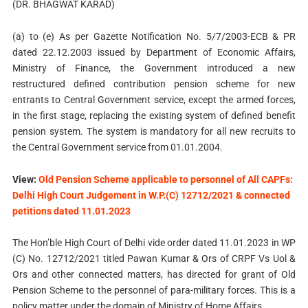
(DR. BHAGWAT KARAD)
(a) to (e) As per Gazette Notification No. 5/7/2003-ECB & PR
dated 22.12.2003 issued by Department of Economic Affairs,
Ministry of Finance, the Government introduced a new
restructured defined contribution pension scheme for new
entrants to Central Government service, except the armed forces,
in the first stage, replacing the existing system of defined benefit
pension system. The system is mandatory for all new recruits to
the Central Government service from 01.01.2004.
View:
Old Pension Scheme applicable to personnel of All CAPFs:
Delhi High Court Judgement in W.P.(C) 12712/2021 & connected
petitions dated 11.01.2023
The Hon’ble High Court of Delhi vide order dated 11.01.2023 in WP
(C) No. 12712/2021 titled Pawan Kumar & Ors of CRPF Vs Uol &
Ors and other connected matters, has directed for grant of Old
Pension Scheme to the personnel of para-military forces. This is a
policy matter under the domain of Ministry of Home Affairs.