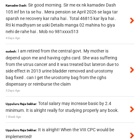
Sir good morning. Sir me ex nk kamadev Dash
Kamadev Dash:
105 inf bn ta se hu . Mera pension se April 2026 se laga tar
sparsh ne recovery kar raha hai . Total 46815 kar liya hai .
Rti ki madhyam se uski Details manga 02 mahina ho giya
nehi de rahe hai . Mob no 981xxxx513
4 Days Ago
I am retired from the central govt. My mother is
sudesh:
depend upon me and having cghs card. She was suffering
from the utrus cancer and it was treated but lateron due to
side effect in 2013 urine bladder removed and urostomy
bag fixed . can I get the urostomy bag from the cghs
dispensary or reimburse the claim
5 Days Ago
Total salary may increase basic by 2.4
Uppuluru Raja Sekhar:
minimum. It is alright really for studying properly any book.
1 Week Ago
It is alright! When the VIII CPC would be
Uppuluru Raja Sekhar:
implemented!