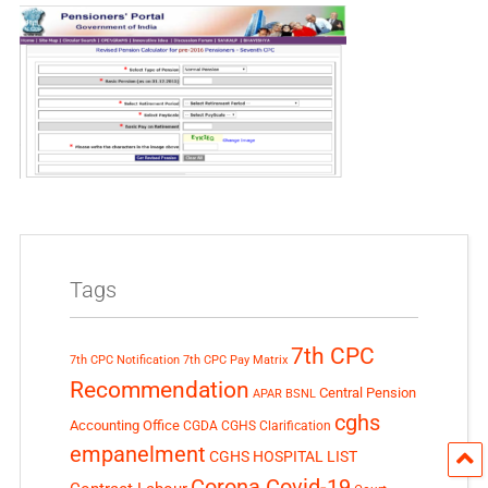
Tags
7th CPC
7th CPC Notification
7th CPC Pay Matrix
Recommendation
Central Pension
APAR
BSNL
cghs
Accounting Office
CGDA
CGHS Clarification
empanelment
CGHS HOSPITAL LIST
Corona Covid-19