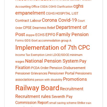
cghs
Accounting Office
CGDA
CGHS Clarification
empanelment
CGHS HOSPITAL LIST
Corona Covid-19
Contract Labour
Court
Department of
CPSE
Dearness Relief
Order
Post
Family Pension
EPFO
ECHS
doppw
GDS
Govt accommodation
group A
Forms
Implementation of 7th CPC
LDCE/GDCE
minimum
Income Tax Exemption Limit
National Pension System
Pay
wages
Fixation
Pension Disbursement
PCDA Order
Pensioner Portal
Pensioner Grievances
Pensioners
Promotions
associations
person with disability
Railway Board
Recruitment
Recruitment rules
Seventh Pay
Commission Report
small saving scheme
Strike
train