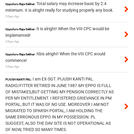
Total salary may increase basic by 2.4
Uppuluru Raja Sekhar:
minimum. It is alright really for studying properly any book.
5 Days Ago
It is alright! When the VIII CPC would be
Uppuluru Raja Sekhar:
implemented!
5 Days Ago
Itbis alright! When the VIII CPC would
Uppuluru Raja Sekhar:
commence!
5 Days Ago
I am EX-SGT. PIJUSH KANTI PAL.
PIJUSH KANTI PAL:
RADIO/FITTER RETIRED IN JUNE 1987.MY EPPO IS FULL
OF MISTAKES,BUT GETTIMG MY PENSION CORRECTLY AS
PER MY ENTITLEMENT. I REFISTERED GRIEVANCE IN PM
PORTAL, BUT IT WAS OF NO USE. MOREOVER I AM NOT
MIGRATED TO SPARSH PORTAL, I AM HOLDING THE
SAME ERRONOUS EPPO IN MY POSSESSION. PL
SUGGEST, ALSO THE DAV SITE IS NOT OPERATIONAL AS
OF NOW, TRIED SO MANY TIMES.