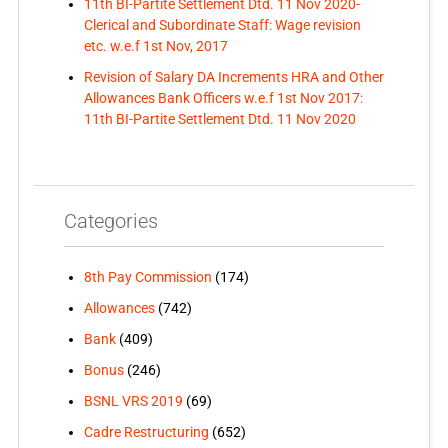
11th BI-Partite Settlement Dtd. 11 Nov 2020-
Clerical and Subordinate Staff: Wage revision
etc. w.e.f 1st Nov, 2017
Revision of Salary DA Increments HRA and Other
Allowances Bank Officers w.e.f 1st Nov 2017:
11th BI-Partite Settlement Dtd. 11 Nov 2020
Categories
8th Pay Commission
(174)
Allowances
(742)
Bank
(409)
Bonus
(246)
BSNL VRS 2019
(69)
Cadre Restructuring
(652)