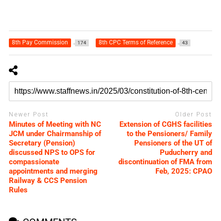
8th Pay Commission
8th CPC Terms of Reference
174
43
Newer Post
Older Post
Minutes of Meeting with NC
Extension of CGHS facilities
JCM under Chairmanship of
to the Pensioners/ Family
Secretary (Pension)
Pensioners of the UT of
discussed NPS to OPS for
Puducherry and
compassionate
discontinuation of FMA from
appointments and merging
Feb, 2025: CPAO
Railway & CCS Pension
Rules