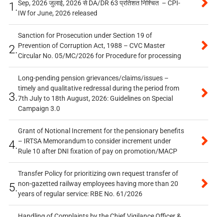
Sep, 2026 जुलाई, 2026 से DA/DR 63 प्रतिशत निश्चित – CPI-
1.
IW for June, 2026 released
Sanction for Prosecution under Section 19 of
Prevention of Corruption Act, 1988 – CVC Master
2.
Circular No. 05/MC/2026 for Procedure for processing
Long-pending pension grievances/claims/issues –
timely and qualitative redressal during the period from
3.
7th July to 18th August, 2026: Guidelines on Special
Campaign 3.0
Grant of Notional Increment for the pensionary benefits
– IRTSA Memorandum to consider increment under
4.
Rule 10 after DNI fixation of pay on promotion/MACP
Transfer Policy for prioritizing own request transfer of
non-gazetted railway employees having more than 20
5.
years of regular service: RBE No. 61/2026
Handling of Complaints by the Chief Vigilance Officer &