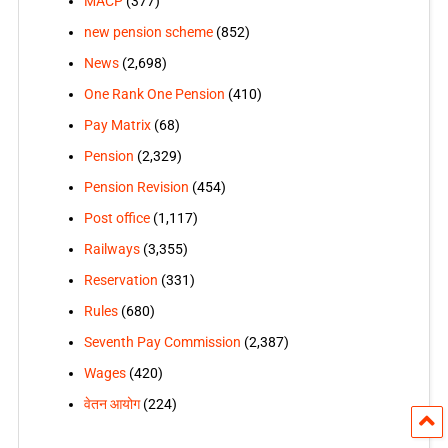
MACP
(377)
new pension scheme
(852)
News
(2,698)
One Rank One Pension
(410)
Pay Matrix
(68)
Pension
(2,329)
Pension Revision
(454)
Post office
(1,117)
Railways
(3,355)
Reservation
(331)
Rules
(680)
Seventh Pay Commission
(2,387)
Wages
(420)
वेतन आयोग
(224)