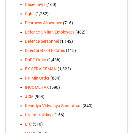
Case-Laws
(160)
Cghs
(1,232)
Dearness Allowance
(716)
Defence Civilian Employees
(482)
Defence personnel
(1,142)
Directorate of Estates
(115)
DoPT Order
(1,466)
EX-SERVICEMAN
(1,322)
Fin Min Order
(884)
INCOME TAX
(598)
JCM
(904)
Kendriya Vidyalaya Sangathan
(340)
List of Holidays
(156)
LTC
(310)