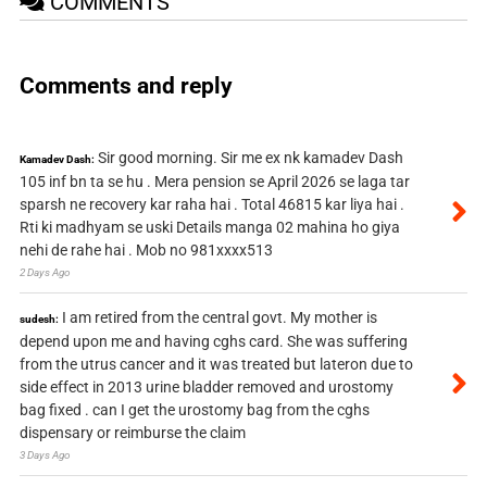
COMMENTS
Comments and reply
Sir good morning. Sir me ex nk kamadev Dash
Kamadev Dash:
105 inf bn ta se hu . Mera pension se April 2026 se laga tar
sparsh ne recovery kar raha hai . Total 46815 kar liya hai .
Rti ki madhyam se uski Details manga 02 mahina ho giya
nehi de rahe hai . Mob no 981xxxx513
2 Days Ago
I am retired from the central govt. My mother is
sudesh:
depend upon me and having cghs card. She was suffering
from the utrus cancer and it was treated but lateron due to
side effect in 2013 urine bladder removed and urostomy
bag fixed . can I get the urostomy bag from the cghs
dispensary or reimburse the claim
3 Days Ago