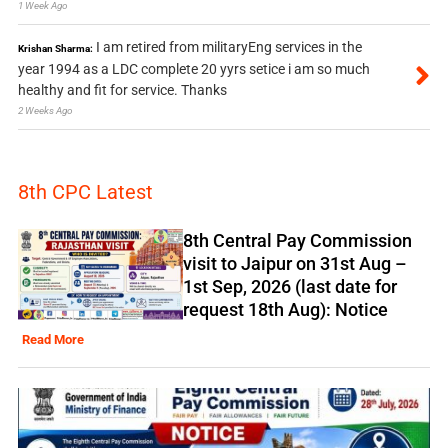
1 Week Ago
I am retired from militaryEng services in the
Krishan Sharma:
year 1994 as a LDC complete 20 yyrs setice i am so much
healthy and fit for service. Thanks
2 Weeks Ago
8th CPC Latest
8th Central Pay Commission
visit to Jaipur on 31st Aug –
1st Sep, 2026 (last date for
request 18th Aug): Notice
Read More