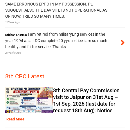
SAME ERRONOUS EPPO IN MY POSSESSION. PL
SUGGEST, ALSO THE DAV SITE IS NOT OPERATIONAL AS
OF NOW, TRIED SO MANY TIMES.
1 Week Ago
I am retired from militaryEng services in the
Krishan Sharma:
year 1994 as a LDC complete 20 yyrs setice i am so much
healthy and fit for service. Thanks
2 Weeks Ago
8th CPC Latest
8th Central Pay Commission
visit to Jaipur on 31st Aug –
1st Sep, 2026 (last date for
request 18th Aug): Notice
Read More