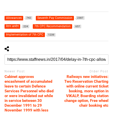
Allowances
Seventh Pay Commission
742
2387
वेतन आयोग
7th CPC Recommendation
224
657
Implementation of 7th CPC
1239
Newer Post
Older Post
Cabinet approves
Railways new initiatives:
encashment of accumulated
Two Reservation Charting
leave to certain Defence
with online current ticket
Services Personnel who died
booking, more option in
or were invalidated out while
VIKALP, Boarding station
in service between 30
change option, Free wheel
December 1991 to 29
chair booking etc
November 1999 with less