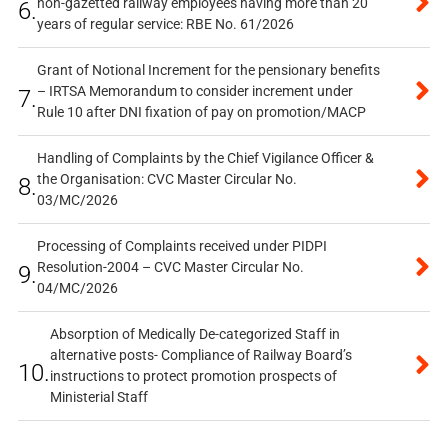
non-gazetted railway employees having more than 20
6.
years of regular service: RBE No. 61/2026
Grant of Notional Increment for the pensionary benefits
– IRTSA Memorandum to consider increment under
7.
Rule 10 after DNI fixation of pay on promotion/MACP
Handling of Complaints by the Chief Vigilance Officer &
the Organisation: CVC Master Circular No.
8.
03/MC/2026
Processing of Complaints received under PIDPI
Resolution-2004 – CVC Master Circular No.
9.
04/MC/2026
Absorption of Medically De-categorized Staff in
alternative posts- Compliance of Railway Board’s
10.
instructions to protect promotion prospects of
Ministerial Staff