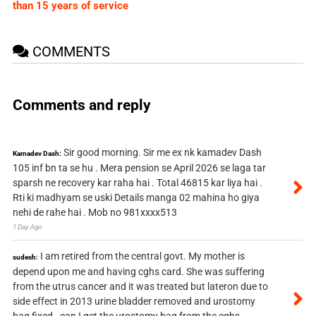
than 15 years of service
COMMENTS
Comments and reply
Sir good morning. Sir me ex nk kamadev Dash
Kamadev Dash:
105 inf bn ta se hu . Mera pension se April 2026 se laga tar
sparsh ne recovery kar raha hai . Total 46815 kar liya hai .
Rti ki madhyam se uski Details manga 02 mahina ho giya
nehi de rahe hai . Mob no 981xxxx513
1 Day Ago
I am retired from the central govt. My mother is
sudesh:
depend upon me and having cghs card. She was suffering
from the utrus cancer and it was treated but lateron due to
side effect in 2013 urine bladder removed and urostomy
bag fixed . can I get the urostomy bag from the cghs