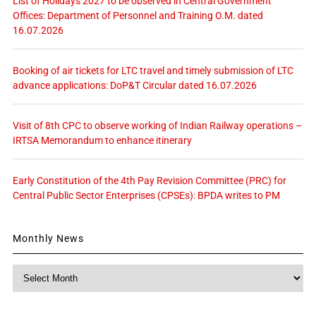
List of Holidays 2027 to be observed in Central Government
Offices: Department of Personnel and Training O.M. dated
16.07.2026
Booking of air tickets for LTC travel and timely submission of LTC
advance applications: DoP&T Circular dated 16.07.2026
Visit of 8th CPC to observe working of Indian Railway operations –
IRTSA Memorandum to enhance itinerary
Early Constitution of the 4th Pay Revision Committee (PRC) for
Central Public Sector Enterprises (CPSEs): BPDA writes to PM
Monthly News
Monthly
News