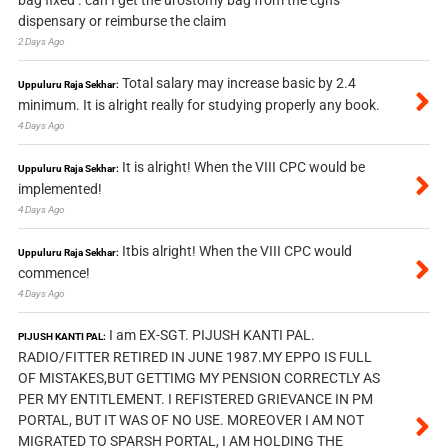
dispensary or reimburse the claim
2 Days Ago
Total salary may increase basic by 2.4
Uppuluru Raja Sekhar:
minimum. It is alright really for studying properly any book.
4 Days Ago
It is alright! When the VIII CPC would be
Uppuluru Raja Sekhar:
implemented!
4 Days Ago
Itbis alright! When the VIII CPC would
Uppuluru Raja Sekhar:
commence!
4 Days Ago
I am EX-SGT. PIJUSH KANTI PAL.
PIJUSH KANTI PAL:
RADIO/FITTER RETIRED IN JUNE 1987.MY EPPO IS FULL
OF MISTAKES,BUT GETTIMG MY PENSION CORRECTLY AS
PER MY ENTITLEMENT. I REFISTERED GRIEVANCE IN PM
PORTAL, BUT IT WAS OF NO USE. MOREOVER I AM NOT
MIGRATED TO SPARSH PORTAL, I AM HOLDING THE