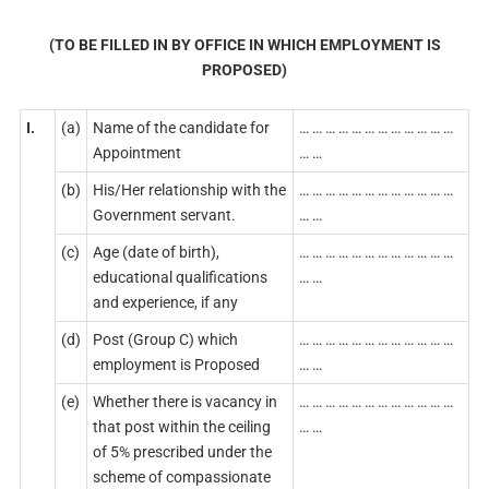
(TO BE FILLED IN BY OFFICE IN WHICH EMPLOYMENT IS
PROPOSED)
I.
(a)
Name of the candidate for
… … … … … … … … … … … …
Appointment
… …
(b)
His/Her relationship with the
… … … … … … … … … … … …
Government servant.
… …
(c)
Age (date of birth),
… … … … … … … … … … … …
educational qualifications
… …
and experience, if any
(d)
Post (Group C) which
… … … … … … … … … … … …
employment is Proposed
… …
(e)
Whether there is vacancy in
… … … … … … … … … … … …
that post within the ceiling
… …
of 5% prescribed under the
scheme of compassionate