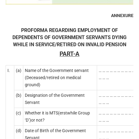
ANNEXURE
PROFORMA REGARDING EMPLOYMENT OF
DEPENDENTS OF GOVERNMENT SERVANTS DYING
WHILE IN SERVICE/RETIRED ON INVALID PENSION
PART-A
I.
(a)
Name of the Government servant
… … … … … … … … … … …
(Deceased/retired on medical
… … …
ground)
(b)
Designation of the Government
… … … … … … … … … … …
Servant
… … …
(c)
Whether it is MTS(erstwhile Group
… … … … … … … … … … …
‘D’)or not?
… … …
(d)
Date of Birth of the Government
… … … … … … … … … … …
Servant
… … …