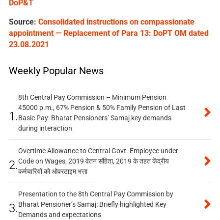
DoP&T
Source:
Consolidated instructions on compassionate
appointment — Replacement of Para 13: DoPT OM dated
23.08.2021
Weekly Popular News
8th Central Pay Commission – Minimum Pension
45000 p.m., 67% Pension & 50% Family Pension of Last
1.
Basic Pay: Bharat Pensioners’ Samaj key demands
during interaction
Overtime Allowance to Central Govt. Employee under
Code on Wages, 2019 वेतन संहिता, 2019 के तहत केंद्रीय
2.
कर्मचारियों को ओवरटाइम भत्ता
Presentation to the 8th Central Pay Commission by
Bharat Pensioner’s Samaj: Briefly highlighted Key
3.
Demands and expectations