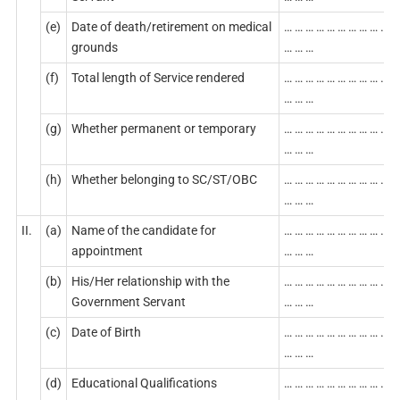
(e)
Date of death/retirement on medical
… … … … … … … … … … …
grounds
… … …
(f)
Total length of Service rendered
… … … … … … … … … … …
… … …
(g)
Whether permanent or temporary
… … … … … … … … … … …
… … …
(h)
Whether belonging to SC/ST/OBC
… … … … … … … … … … …
… … …
II.
(a)
Name of the candidate for
… … … … … … … … … … …
appointment
… … …
(b)
His/Her relationship with the
… … … … … … … … … … …
Government Servant
… … …
(c)
Date of Birth
… … … … … … … … … … …
… … …
(d)
Educational Qualifications
… … … … … … … … … … …