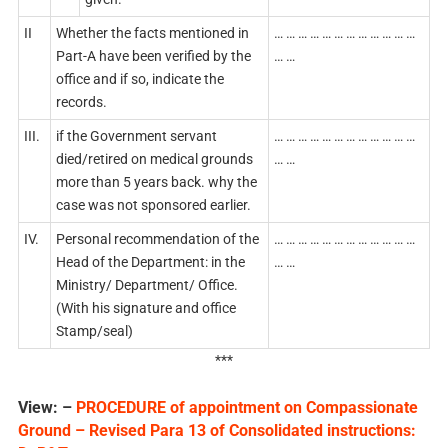
II
Whether the facts mentioned in
… … … … … … … … … … … …
Part-A have been verified by the
… …
office and if so, indicate the
records.
III.
if the Government servant
… … … … … … … … … … … …
died/retired on medical grounds
… …
more than 5 years back. why the
case was not sponsored earlier.
IV.
Personal recommendation of the
… … … … … … … … … … … …
Head of the Department: in the
… …
Ministry/ Department/ Office.
(With his signature and office
Stamp/seal)
***
View: –
PROCEDURE of appointment on Compassionate
Ground – Revised Para 13 of Consolidated instructions: