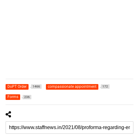
DoPT Order
compassionate appointment
1466
172
Forms
236