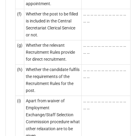
appointment.
(f)
Whether the post to be filled
… … … … … … … … … … … …
is included in the Central
… …
Secretariat Clerical Service
or not.
(g)
Whether the relevant
… … … … … … … … … … … …
Recruitment Rules provide
… …
for direct recruitment.
(h)
Whether the candidate fulfils
… … … … … … … … … … … …
the requirements of the
… …
Recruitment Rules for the
post.
(i)
Apart from waiver of
… … … … … … … … … … … …
Employment
… …
Exchange/Staff Selection
Commission procedure what
other relaxation are to be
given.