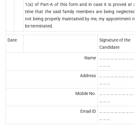
1(a) of Part-A of this form and in case it is proved at an
time that the said family members are being neglected o
not being properly maintained by me, my appointment ma
be terminated.
Date:
Signature of the
Candidate
Name
… … … … … … … … … … …
… … …
Address
… … … … … … … … … … …
… … …
Mobile No.
… … … … … … … … … … …
… … …
Email ID
… … … … … … … … … … …
… … …