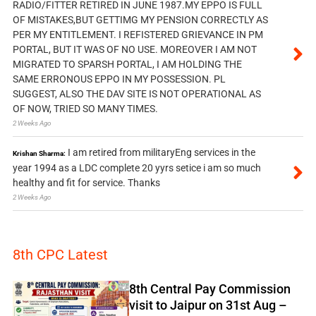
RADIO/FITTER RETIRED IN JUNE 1987.MY EPPO IS FULL
OF MISTAKES,BUT GETTIMG MY PENSION CORRECTLY AS
PER MY ENTITLEMENT. I REFISTERED GRIEVANCE IN PM
PORTAL, BUT IT WAS OF NO USE. MOREOVER I AM NOT
MIGRATED TO SPARSH PORTAL, I AM HOLDING THE
SAME ERRONOUS EPPO IN MY POSSESSION. PL
SUGGEST, ALSO THE DAV SITE IS NOT OPERATIONAL AS
OF NOW, TRIED SO MANY TIMES.
2 Weeks Ago
I am retired from militaryEng services in the
Krishan Sharma:
year 1994 as a LDC complete 20 yyrs setice i am so much
healthy and fit for service. Thanks
2 Weeks Ago
8th CPC Latest
8th Central Pay Commission
visit to Jaipur on 31st Aug –