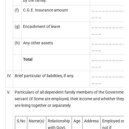
by the family.
(f)
C.G.E. Insurance amount
… … … … … … … … … … …
… … …
(g)
Encashment of leave
… … … … … … … … … … …
… … …
(h)
Any other assets
… … … … … … … … … … …
… … …
Total
… … … … … … … … … … …
… … …
IV.
Brief particular of liabilities, if any.
… … … … … … … … … … …
… … …
V.
Particulars of all dependent family members of the Government
servant (if Some are employed, their income and whether they
are living together or separately
S.No
Name(s)
Relationship
Age
Address
Employed or
with Govt.
not if