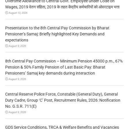
Overtime Allowance to Central Govt. Employee under Code on
Wages, 2019 वेतन संहिता, 2019 के तहत केंद्रीय कर्मचारियों को ओवरटाइम भत्ता
August 10, 2026
Presentation to the 8th Central Pay Commission by Bharat
Pensioner’s Samaj: Briefly highlighted Key Demands and
expectations
August 9, 2026
8th Central Pay Commission – Minimum Pension 45000 p.m., 67%
Pension & 50% Family Pension of Last Basic Pay: Bharat
Pensioners’ Samaj key demands during interaction
August 9, 2026
Central Reserve Police Force, Constable (General Duty), General
Duty Cadre, Group ‘C’ Post, Recruitment Rules, 2026: Notification
No. G.S.R. 711(E)
August 9, 2026
GDS Service Conditions, TRCA & Welfare Benefits and Vacancies