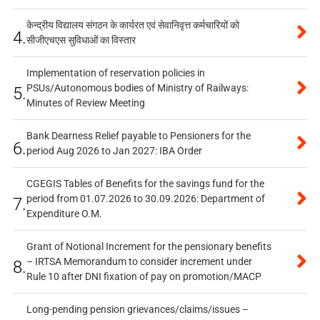
केन्द्रीय विद्यालय संगठन के कार्यरत एवं सेवानिवृत्त कर्मचारियों को
4.
सीजीएचएस सुविधाओं का विस्तार
Implementation of reservation policies in
PSUs/Autonomous bodies of Ministry of Railways:
5.
Minutes of Review Meeting
Bank Dearness Relief payable to Pensioners for the
6.
period Aug 2026 to Jan 2027: IBA Order
CGEGIS Tables of Benefits for the savings fund for the
period from 01.07.2026 to 30.09.2026: Department of
7.
Expenditure O.M.
Grant of Notional Increment for the pensionary benefits
– IRTSA Memorandum to consider increment under
8.
Rule 10 after DNI fixation of pay on promotion/MACP
Long-pending pension grievances/claims/issues –