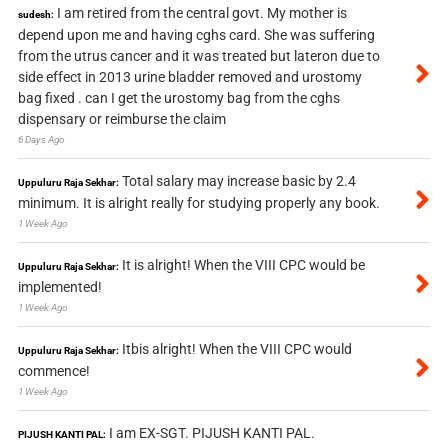
I am retired from the central govt. My mother is
sudesh:
depend upon me and having cghs card. She was suffering
from the utrus cancer and it was treated but lateron due to
side effect in 2013 urine bladder removed and urostomy
bag fixed . can I get the urostomy bag from the cghs
dispensary or reimburse the claim
6 Days Ago
Total salary may increase basic by 2.4
Uppuluru Raja Sekhar:
minimum. It is alright really for studying properly any book.
1 Week Ago
It is alright! When the VIII CPC would be
Uppuluru Raja Sekhar:
implemented!
1 Week Ago
Itbis alright! When the VIII CPC would
Uppuluru Raja Sekhar:
commence!
1 Week Ago
I am EX-SGT. PIJUSH KANTI PAL.
PIJUSH KANTI PAL: