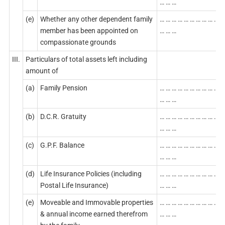
… … …
(e)
Whether any other dependent family
… … … … … … … … … … …
member has been appointed on
… … …
compassionate grounds
III.
Particulars of total assets left including
amount of
(a)
Family Pension
… … … … … … … … … … …
… … …
(b)
D.C.R. Gratuity
… … … … … … … … … … …
… … …
(c)
G.P.F. Balance
… … … … … … … … … … …
… … …
(d)
Life Insurance Policies (including
… … … … … … … … … … …
Postal Life Insurance)
… … …
(e)
Moveable and Immovable properties
… … … … … … … … … … …
& annual income earned therefrom
… … …