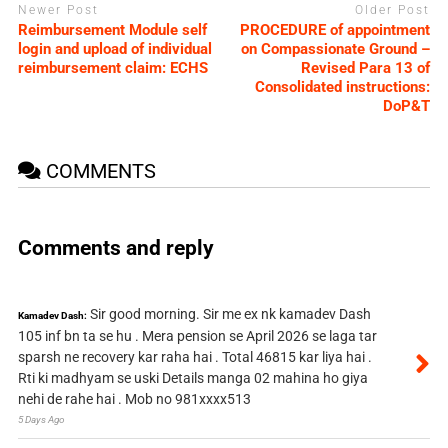
Newer Post
Older Post
Reimbursement Module self
PROCEDURE of appointment
login and upload of individual
on Compassionate Ground –
reimbursement claim: ECHS
Revised Para 13 of
Consolidated instructions:
DoP&T
COMMENTS
Comments and reply
Sir good morning. Sir me ex nk kamadev Dash
Kamadev Dash:
105 inf bn ta se hu . Mera pension se April 2026 se laga tar
sparsh ne recovery kar raha hai . Total 46815 kar liya hai .
Rti ki madhyam se uski Details manga 02 mahina ho giya
nehi de rahe hai . Mob no 981xxxx513
5 Days Ago