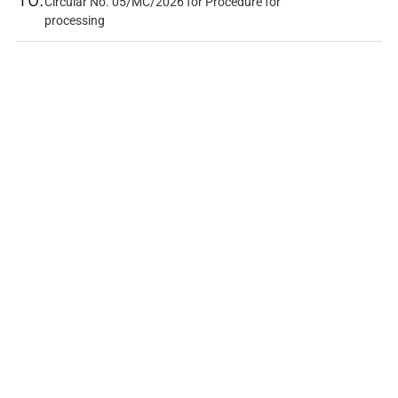
Circular No. 05/MC/2026 for Procedure for
processing