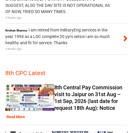
SUGGEST, ALSO THE DAV SITE IS NOT OPERATIONAL AS
OF NOW, TRIED SO MANY TIMES.
2 Weeks Ago
I am retired from militaryEng services in the
Krishan Sharma:
year 1994 as a LDC complete 20 yyrs setice i am so much
healthy and fit for service. Thanks
2 Weeks Ago
8th CPC Latest
8th Central Pay Commission
visit to Jaipur on 31st Aug –
1st Sep, 2026 (last date for
request 18th Aug): Notice
Read More