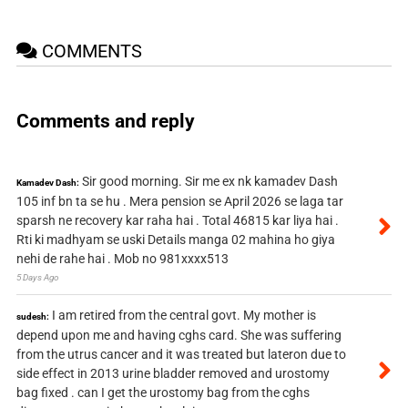
COMMENTS
Comments and reply
Sir good morning. Sir me ex nk kamadev Dash
Kamadev Dash:
105 inf bn ta se hu . Mera pension se April 2026 se laga tar
sparsh ne recovery kar raha hai . Total 46815 kar liya hai .
Rti ki madhyam se uski Details manga 02 mahina ho giya
nehi de rahe hai . Mob no 981xxxx513
5 Days Ago
I am retired from the central govt. My mother is
sudesh:
depend upon me and having cghs card. She was suffering
from the utrus cancer and it was treated but lateron due to
side effect in 2013 urine bladder removed and urostomy
bag fixed . can I get the urostomy bag from the cghs