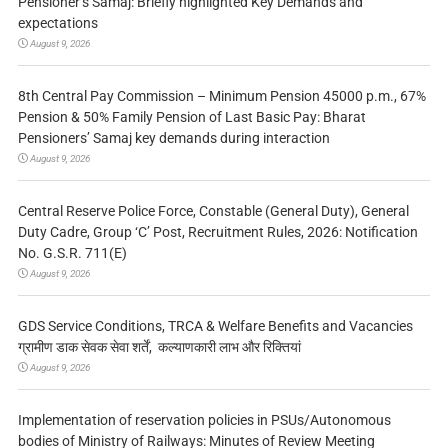
Pensioner’s Samaj: Briefly highlighted Key Demands and
expectations
August 9, 2026
8th Central Pay Commission – Minimum Pension 45000 p.m., 67%
Pension & 50% Family Pension of Last Basic Pay: Bharat
Pensioners’ Samaj key demands during interaction
August 9, 2026
Central Reserve Police Force, Constable (General Duty), General
Duty Cadre, Group ‘C’ Post, Recruitment Rules, 2026: Notification
No. G.S.R. 711(E)
August 9, 2026
GDS Service Conditions, TRCA & Welfare Benefits and Vacancies
ग्रामीण डाक सेवक सेवा शर्तें, कल्याणकारी लाभ और रिक्तियां
August 9, 2026
Implementation of reservation policies in PSUs/Autonomous
bodies of Ministry of Railways: Minutes of Review Meeting