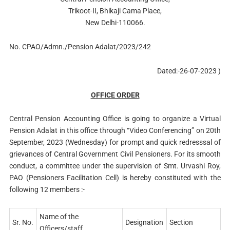
Trikoot-II, Bhikaji Cama Place,
New Delhi-110066.
No. CPAO/Admn./Pension Adalat/2023/242
Dated:-26-07-2023 )
OFFICE ORDER
Central Pension Accounting Office is going to organize a Virtual
Pension Adalat in this office through “Video Conferencing” on 20th
September, 2023 (Wednesday) for prompt and quick redresssal of
grievances of Central Government Civil Pensioners. For its smooth
conduct, a committee under the supervision of Smt. Urvashi Roy,
PAO (Pensioners Facilitation Cell) is hereby constituted with the
following 12 members :-
Name of the
Sr. No.
Designation
Section
Officers/staff