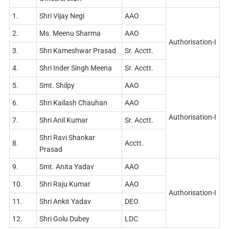
1.
Shri Vijay Negi
AAO
2.
Ms. Meenu Sharma
AAO
Authorisation-I
3.
Shri Kameshwar Prasad
Sr. Acctt.
4.
Shri Inder Singh Meena
Sr. Acctt.
5.
Smt. Shilpy
AAO
6.
Shri Kailash Chauhan
AAO
Authorisation-I
7.
Shri Anil Kumar
Sr. Acctt.
Shri Ravi Shankar
8.
Acctt.
Prasad
9.
Smt. Anita Yadav
AAO
10.
Shri Raju Kumar
AAO
Authorisation-I
11.
Shri Ankit Yadav
DEO
12.
Shri Golu Dubey
LDC