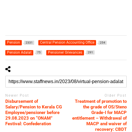
Pension
Central Pension Accounting Office
2331
254
Pension Adalat
Pensioner Grievances
75
291
Newer Post
Older Post
Disbursement of
Treatment of promotion to
Salary/Pension to Kerala CG
the grade of OS/Steno
Employee/pensioner before
Grade-I for MACP
29.08.2023 on “ONAM”
entitlement – Withdrawal of
Festival: Confederation
MACP and waiver of
recovery: CBDT