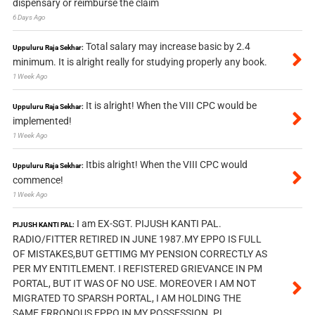
dispensary or reimburse the claim
6 Days Ago
Total salary may increase basic by 2.4
Uppuluru Raja Sekhar:
minimum. It is alright really for studying properly any book.
1 Week Ago
It is alright! When the VIII CPC would be
Uppuluru Raja Sekhar:
implemented!
1 Week Ago
Itbis alright! When the VIII CPC would
Uppuluru Raja Sekhar:
commence!
1 Week Ago
I am EX-SGT. PIJUSH KANTI PAL.
PIJUSH KANTI PAL:
RADIO/FITTER RETIRED IN JUNE 1987.MY EPPO IS FULL
OF MISTAKES,BUT GETTIMG MY PENSION CORRECTLY AS
PER MY ENTITLEMENT. I REFISTERED GRIEVANCE IN PM
PORTAL, BUT IT WAS OF NO USE. MOREOVER I AM NOT
MIGRATED TO SPARSH PORTAL, I AM HOLDING THE
SAME ERRONOUS EPPO IN MY POSSESSION. PL