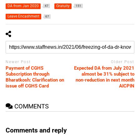
DA from Jan 2020
Gratuity
47
151
Leave Encashment
67
Newer Post
Older Post
Payment of CGHS
Expected DA from July 2021
Subscription through
almost be 31% subject to
Bharatkosh: Clarification on
non-reduction in next month
issue off CGHS Card
AICPIN
COMMENTS
Comments and reply