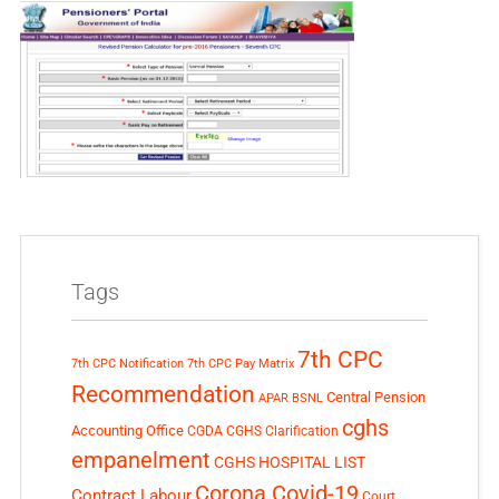
Tags
7th CPC
7th CPC Notification
7th CPC Pay Matrix
Recommendation
Central Pension
APAR
BSNL
cghs
Accounting Office
CGDA
CGHS Clarification
empanelment
CGHS HOSPITAL LIST
Corona Covid-19
Contract Labour
Court