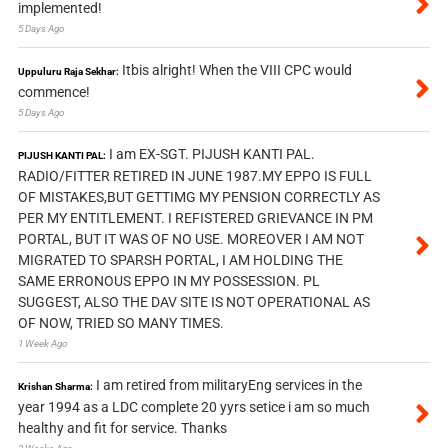
implemented!
5 Days Ago
Itbis alright! When the VIII CPC would
Uppuluru Raja Sekhar:
commence!
5 Days Ago
I am EX-SGT. PIJUSH KANTI PAL.
PIJUSH KANTI PAL:
RADIO/FITTER RETIRED IN JUNE 1987.MY EPPO IS FULL
OF MISTAKES,BUT GETTIMG MY PENSION CORRECTLY AS
PER MY ENTITLEMENT. I REFISTERED GRIEVANCE IN PM
PORTAL, BUT IT WAS OF NO USE. MOREOVER I AM NOT
MIGRATED TO SPARSH PORTAL, I AM HOLDING THE
SAME ERRONOUS EPPO IN MY POSSESSION. PL
SUGGEST, ALSO THE DAV SITE IS NOT OPERATIONAL AS
OF NOW, TRIED SO MANY TIMES.
1 Week Ago
I am retired from militaryEng services in the
Krishan Sharma:
year 1994 as a LDC complete 20 yyrs setice i am so much
healthy and fit for service. Thanks