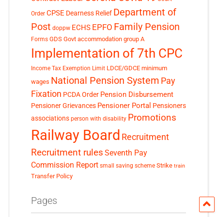
Department of
CPSE
Dearness Relief
Order
Post
Family Pension
EPFO
ECHS
doppw
GDS
Govt accommodation
group A
Forms
Implementation of 7th CPC
LDCE/GDCE
minimum
Income Tax Exemption Limit
National Pension System
Pay
wages
Fixation
Pension Disbursement
PCDA Order
Pensioner Portal
Pensioner Grievances
Pensioners
Promotions
associations
person with disability
Railway Board
Recruitment
Recruitment rules
Seventh Pay
Commission Report
small saving scheme
Strike
train
Transfer Policy
Pages