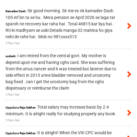
Sir good morning. Sir me ex nk kamadev Dash
Kamadev Dash:
105 inf bn ta se hu . Mera pension se April 2026 se laga tar
sparsh ne recovery kar raha hai . Total 46815 kar liya hai .
Rti ki madhyam se uski Details manga 02 mahina ho giya
nehi de rahe hai . Mob no 981xxxx513
2 Days Ago
I am retired from the central govt. My mother is
sudesh:
depend upon me and having cghs card. She was suffering
from the utrus cancer and it was treated but lateron due to
side effect in 2013 urine bladder removed and urostomy
bag fixed . can I get the urostomy bag from the cghs
dispensary or reimburse the claim
2 Days Ago
Total salary may increase basic by 2.4
Uppuluru Raja Sekhar:
minimum. It is alright really for studying properly any book.
5 Days Ago
It is alright! When the VIII CPC would be
Uppuluru Raja Sekhar: