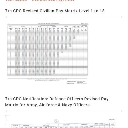
7th CPC Revised Civilian Pay Matrix Level 1 to 18
7th CPC Notification: Defence Officers Revised Pay
Matrix for Army, Air-force & Navy Officers