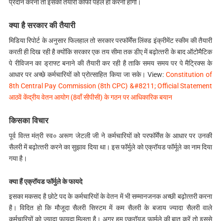
प्रदान करना तो इसकी तैयारी काफी पहले ही करनी होगी।
क्‍या है सरकार की तैयारी
मिडिया रिपोर्ट के अनुसार फिलहाल तो सरकार परफॉर्मेंस लिंक्‍ड इंक्रीमेंट स्‍कीम की तैयारी
करती ही दिख रही है क्‍योंकि सरकार एक तय सीमा तक डीए में बढ़ोत्‍तरी के बाद ऑटोमैटिक
पे रीविजन का ड्राफ्ट बनाने की तैयारी कर रही है ताकि समय समय पर पे मैट्रिक्‍स के
आधार पर अच्‍छे कर्मचारियों को प्रोत्‍साहित किया जा सके। View:
Constitution of
8th Central Pay Commission (8th CPC) &#8211; Official Statement
आठवें केंद्रीय वेतन आयोग (8वॉं सीपीसी) के गठन पर आधिकारिक बयान
किसका विचार
पूर्व वित्‍त मंत्री स्‍व० अरूण जेटली जी ने कर्मचारियों को परफॉर्मेंस के आधार पर उनकी
सैलरी में बढ़ोत्‍तरी करने का सुझाव दिया था। इस फॉर्मुले को एक्रॉयड फॉर्मूले का नाम दिया
गया है।
क्‍या हैं एक्रॉयड फॉर्मुले के फायदे
इसका मकसद है छोटे पद के कर्मचारियों के वेतन में भी सम्‍मानजनक अच्‍छी बढ़ोत्‍तरी करना
है। विदित हो कि मौजूदा सैलरी सिस्‍टम में कम सैलरी के बजाय ज्‍यादा सैलरी वाले
कर्मचारियों को ज्‍यादा फायदा मिलता है। अगर हम एक्रॉयड फार्मूले की बात करें तो इससे