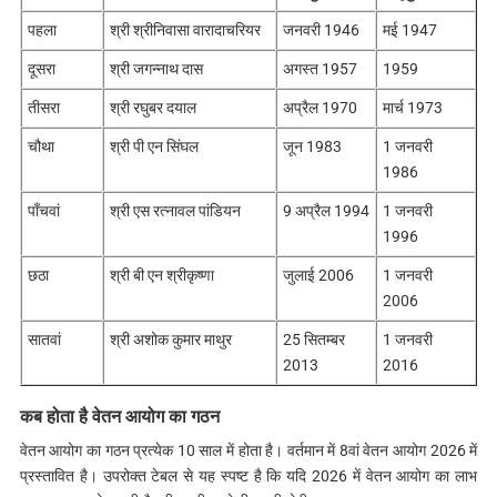
पहला
श्री श्रीनिवासा वारादाचरियर
जनवरी 1946
मई 1947
दूसरा
श्री जगन्‍नाथ दास
अगस्‍त 1957
1959
तीसरा
श्री रघुबर दयाल
अप्रैल 1970
मार्च 1973
चौथा
श्री पी एन सिंघल
जून 1983
1 जनवरी
1986
पाँचवां
श्री एस रत्‍नावल पांडियन
9 अप्रैल 1994
1 जनवरी
1996
छठा
श्री बी एन श्रीकृष्‍णा
जुलाई 2006
1 जनवरी
2006
सातवां
श्री अशोक कुमार माथुर
25 सितम्‍बर
1 जनवरी
2013
2016
कब होता है वेतन आयोग का गठन
वेतन आयोग का गठन प्रत्‍येक 10 साल में होता है। वर्तमान में 8वां वेतन आयोग 2026 में
प्रस्‍तावित है। उपरोक्‍त टेबल से यह स्‍पष्‍ट है कि यदि 2026 में वेतन आयोग का लाभ