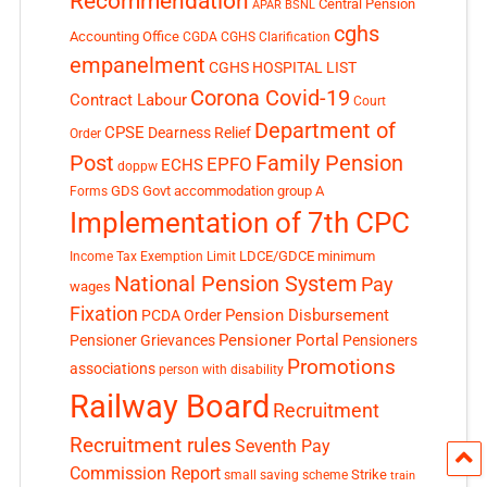
Recommendation
Central Pension
APAR
BSNL
cghs
Accounting Office
CGDA
CGHS Clarification
empanelment
CGHS HOSPITAL LIST
Corona Covid-19
Contract Labour
Court
Department of
CPSE
Dearness Relief
Order
Post
Family Pension
EPFO
ECHS
doppw
GDS
Govt accommodation
group A
Forms
Implementation of 7th CPC
LDCE/GDCE
minimum
Income Tax Exemption Limit
National Pension System
Pay
wages
Fixation
Pension Disbursement
PCDA Order
Pensioner Portal
Pensioner Grievances
Pensioners
Promotions
associations
person with disability
Railway Board
Recruitment
Recruitment rules
Seventh Pay
Commission Report
small saving scheme
Strike
train