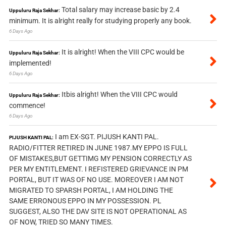
Total salary may increase basic by 2.4
Uppuluru Raja Sekhar:
minimum. It is alright really for studying properly any book.
6 Days Ago
It is alright! When the VIII CPC would be
Uppuluru Raja Sekhar:
implemented!
6 Days Ago
Itbis alright! When the VIII CPC would
Uppuluru Raja Sekhar:
commence!
6 Days Ago
I am EX-SGT. PIJUSH KANTI PAL.
PIJUSH KANTI PAL:
RADIO/FITTER RETIRED IN JUNE 1987.MY EPPO IS FULL
OF MISTAKES,BUT GETTIMG MY PENSION CORRECTLY AS
PER MY ENTITLEMENT. I REFISTERED GRIEVANCE IN PM
PORTAL, BUT IT WAS OF NO USE. MOREOVER I AM NOT
MIGRATED TO SPARSH PORTAL, I AM HOLDING THE
SAME ERRONOUS EPPO IN MY POSSESSION. PL
SUGGEST, ALSO THE DAV SITE IS NOT OPERATIONAL AS
OF NOW, TRIED SO MANY TIMES.