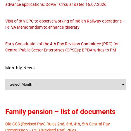
advance applications: DoP&T Circular dated 16.07.2026
Visit of 8th CPC to observe working of Indian Railway operations –
IRTSA Memorandum to enhance itinerary
Early Constitution of the 4th Pay Revision Committee (PRC) for
Central Public Sector Enterprises (CPSEs): BPDA writes to PM
Monthly News
Monthly
News
Family pension – list of documents
Old CCS (Revised Pay) Rules 2nd, 3rd, 4th, 5th Central Pay
Commission – CCS (Revised Pay) Rules