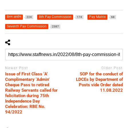
वेतन आयोग
8th Pay Commission
Pay Matrix
224
174
68
Seventh Pay Commission
2387
Newer Post
Older Post
Issue of First Class ‘A’
SOP for the conduct of
Complimentary ‘Admin’
LDCEs by Department of
Cheque Pass to retired
Posts vide Order dated
Railway Servants called for
11.08.2022
felicitation during 75th
Independence Day
Celebration: RBE No.
94/2022