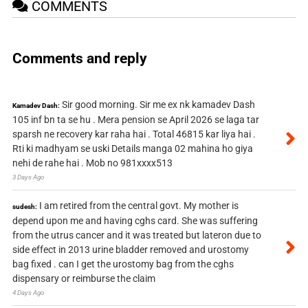
COMMENTS
Comments and reply
Sir good morning. Sir me ex nk kamadev Dash
Kamadev Dash:
105 inf bn ta se hu . Mera pension se April 2026 se laga tar
sparsh ne recovery kar raha hai . Total 46815 kar liya hai .
Rti ki madhyam se uski Details manga 02 mahina ho giya
nehi de rahe hai . Mob no 981xxxx513
3 Days Ago
I am retired from the central govt. My mother is
sudesh:
depend upon me and having cghs card. She was suffering
from the utrus cancer and it was treated but lateron due to
side effect in 2013 urine bladder removed and urostomy
bag fixed . can I get the urostomy bag from the cghs
dispensary or reimburse the claim
4 Days Ago