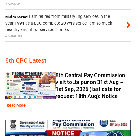
1 Week Ago
I am retired from militaryEng services in the
Krishan Sharma:
year 1994 as a LDC complete 20 yyrs setice i am so much
healthy and fit for service. Thanks
2 Weeks Ago
8th CPC Latest
8th Central Pay Commission
visit to Jaipur on 31st Aug –
1st Sep, 2026 (last date for
request 18th Aug): Notice
Read More