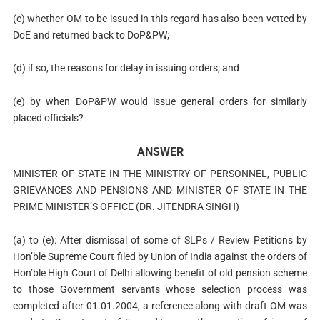
(c) whether OM to be issued in this regard has also been vetted by
DoE and returned back to DoP&PW;
(d) if so, the reasons for delay in issuing orders; and
(e) by when DoP&PW would issue general orders for similarly
placed officials?
ANSWER
MINISTER OF STATE IN THE MINISTRY OF PERSONNEL, PUBLIC
GRIEVANCES AND PENSIONS AND MINISTER OF STATE IN THE
PRIME MINISTER’S OFFICE (DR. JITENDRA SINGH)
(a) to (e): After dismissal of some of SLPs / Review Petitions by
Hon’ble Supreme Court filed by Union of India against the orders of
Hon’ble High Court of Delhi allowing benefit of old pension scheme
to those Government servants whose selection process was
completed after 01.01.2004, a reference along with draft OM was