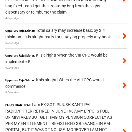
bag fixed . can I get the urostomy bag from the cghs
dispensary or reimburse the claim
4 Days Ago
Total salary may increase basic by 2.4
Uppuluru Raja Sekhar:
minimum. It is alright really for studying properly any book.
6 Days Ago
It is alright! When the VIII CPC would be
Uppuluru Raja Sekhar:
implemented!
6 Days Ago
Itbis alright! When the VIII CPC would
Uppuluru Raja Sekhar:
commence!
6 Days Ago
I am EX-SGT. PIJUSH KANTI PAL.
PIJUSH KANTI PAL:
RADIO/FITTER RETIRED IN JUNE 1987.MY EPPO IS FULL
OF MISTAKES,BUT GETTIMG MY PENSION CORRECTLY AS
PER MY ENTITLEMENT. I REFISTERED GRIEVANCE IN PM
PORTAL, BUT IT WAS OF NO USE. MOREOVER I AM NOT