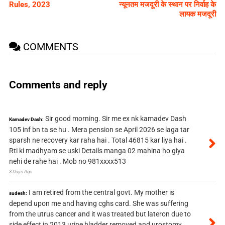
Rules, 2023
न्यूनतम मजदूरी के स्थान पर निर्वाह के
लायक मजदूरी
COMMENTS
Comments and reply
Sir good morning. Sir me ex nk kamadev Dash
Kamadev Dash:
105 inf bn ta se hu . Mera pension se April 2026 se laga tar
sparsh ne recovery kar raha hai . Total 46815 kar liya hai .
Rti ki madhyam se uski Details manga 02 mahina ho giya
nehi de rahe hai . Mob no 981xxxx513
3 Days Ago
I am retired from the central govt. My mother is
sudesh:
depend upon me and having cghs card. She was suffering
from the utrus cancer and it was treated but lateron due to
side effect in 2013 urine bladder removed and urostomy