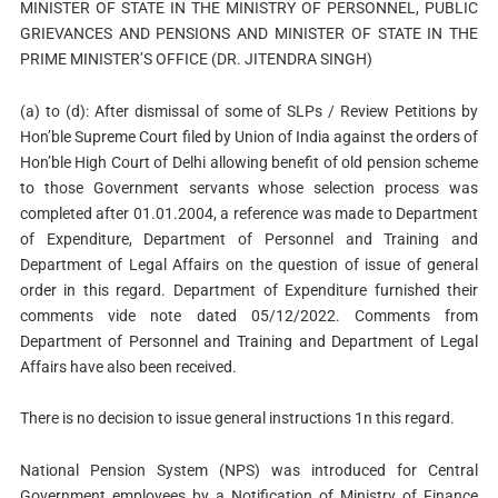
MINISTER OF STATE IN THE MINISTRY OF PERSONNEL, PUBLIC
GRIEVANCES AND PENSIONS AND MINISTER OF STATE IN THE
PRIME MINISTER’S OFFICE (DR. JITENDRA SINGH)
(a) to (d): After dismissal of some of SLPs / Review Petitions by
Hon’ble Supreme Court filed by Union of India against the orders of
Hon’ble High Court of Delhi allowing benefit of old pension scheme
to those Government servants whose selection process was
completed after 01.01.2004, a reference was made to Department
of Expenditure, Department of Personnel and Training and
Department of Legal Affairs on the question of issue of general
order in this regard. Department of Expenditure furnished their
comments vide note dated 05/12/2022. Comments from
Department of Personnel and Training and Department of Legal
Affairs have also been received.
There is no decision to issue general instructions 1n this regard.
National Pension System (NPS) was introduced for Central
Government employees by a Notification of Ministry of Finance