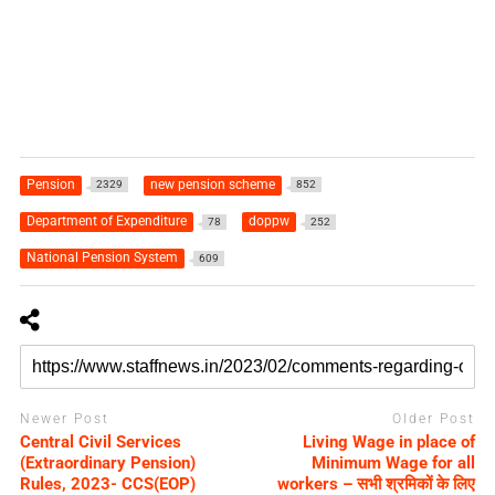
Pension
new pension scheme
2329
852
Department of Expenditure
doppw
78
252
National Pension System
609
Newer Post
Older Post
Central Civil Services
Living Wage in place of
(Extraordinary Pension)
Minimum Wage for all
Rules, 2023- CCS(EOP)
workers – सभी श्रमिकों के लिए