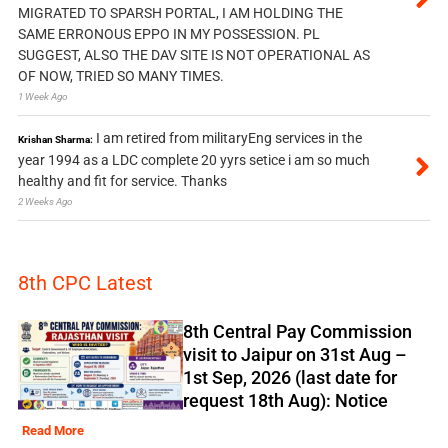
MIGRATED TO SPARSH PORTAL, I AM HOLDING THE
SAME ERRONOUS EPPO IN MY POSSESSION. PL
SUGGEST, ALSO THE DAV SITE IS NOT OPERATIONAL AS
OF NOW, TRIED SO MANY TIMES.
1 Week Ago
I am retired from militaryEng services in the
Krishan Sharma:
year 1994 as a LDC complete 20 yyrs setice i am so much
healthy and fit for service. Thanks
2 Weeks Ago
8th CPC Latest
8th Central Pay Commission
visit to Jaipur on 31st Aug –
1st Sep, 2026 (last date for
request 18th Aug): Notice
Read More