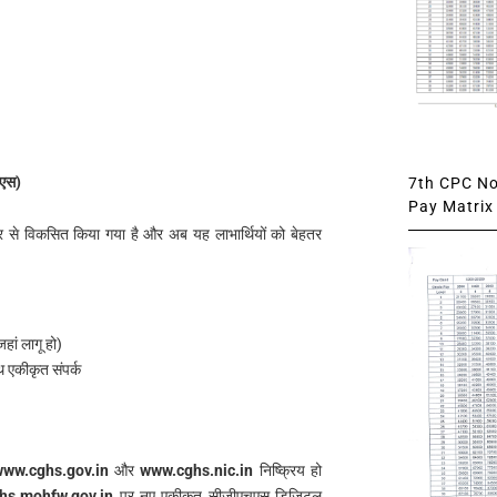
ओएस)
7th CPC Not
Pay Matrix 
से विकसित किया गया है और अब यह लाभार्थियों को बेहतर
हां लागू हो)
थ एकीकृत संपर्क
ww.cghs.gov.in
और
www.cghs.nic.in
निष्क्रिय हो
hs.mohfw.gov.in
पर नए एकीकृत सीजीएचएस डिजिटल