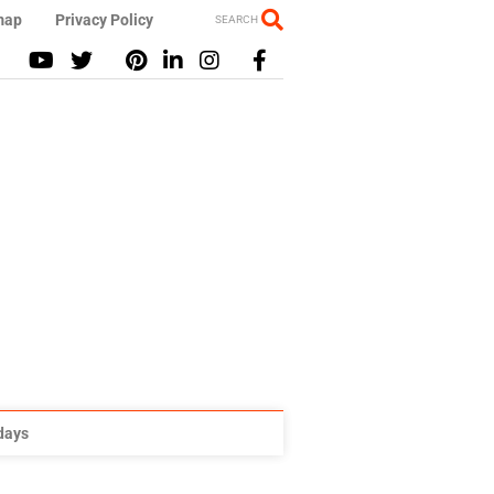
map
Privacy Policy
SEARCH
idays