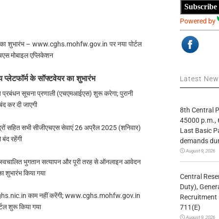
Subscribe
Powered by
वेयर का शुभारंभ – www.cghs.mohfw.gov.in पर नया पोर्टल
चएस मोबाइल एप्लिकेशन
्लेटफॉर्म के सॉफ्टवेयर का शुभारंभ
Latest Ne
प्रबंधन सूचना प्रणाली (एचएमआईएस) शुरू करेगा; पुरानी
बंद कर दी जाएगी
8th Central
45000 p.m., 
्द्रों सहित सभी सीजीएचएस सेवाएं 26 अप्रैल 2025 (शनिवार)
Last Basic P
 बंद रहेंगी
demands duri
August 9, 2026
ग, स्वचालित भुगतान सत्यापन और पूरी तरह से ऑनलाइन आवेदन
का शुभारंभ किया गया
Central Rese
Duty), Gener
hs.nic.in काम नहीं करेंगी; www.cghs.mohfw.gov.in
Recruitment 
्टल शुरू किया गया
711(E)
August 9, 2026