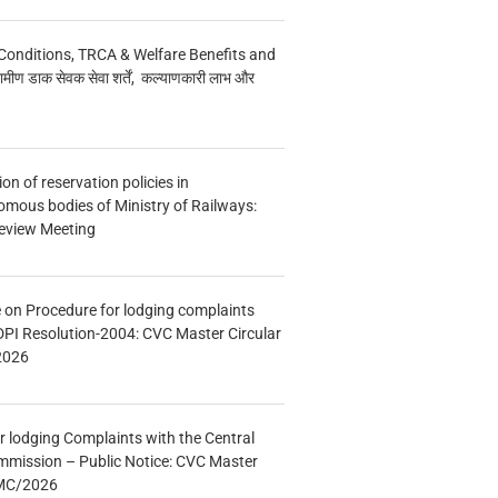
Conditions, TRCA & Welfare Benefits and
मीण डाक सेवक सेवा शर्तें, कल्याणकारी लाभ और
n of reservation policies in
ous bodies of Ministry of Railways:
eview Meeting
e on Procedure for lodging complaints
DPI Resolution-2004: CVC Master Circular
2026
r lodging Complaints with the Central
mmission – Public Notice: CVC Master
/MC/2026