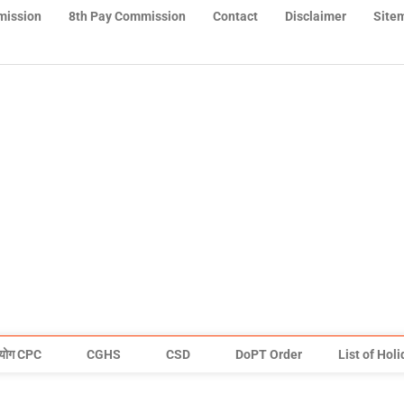
mission
8th Pay Commission
Contact
Disclaimer
Site
योग CPC
CGHS
CSD
DoPT Order
List of Hol