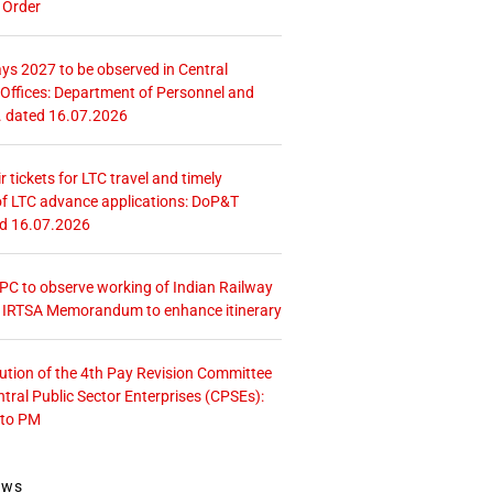
 Order
ays 2027 to be observed in Central
ffices: Department of Personnel and
. dated 16.07.2026
r tickets for LTC travel and timely
f LTC advance applications: DoP&T
ed 16.07.2026
 CPC to observe working of Indian Railway
– IRTSA Memorandum to enhance itinerary
tution of the 4th Pay Revision Committee
ntral Public Sector Enterprises (CPSEs):
 to PM
ews