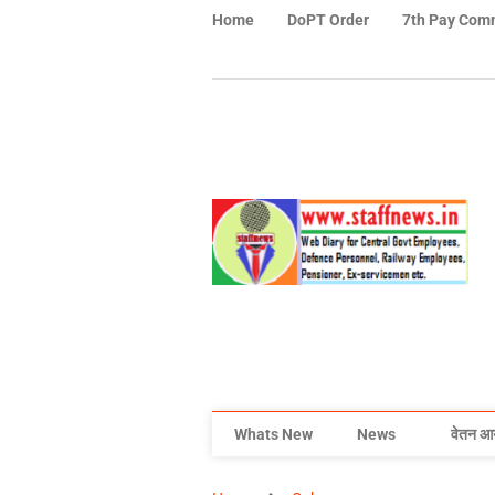
Home
DoPT Order
7th Pay Com
Whats New
News
वेतन आ