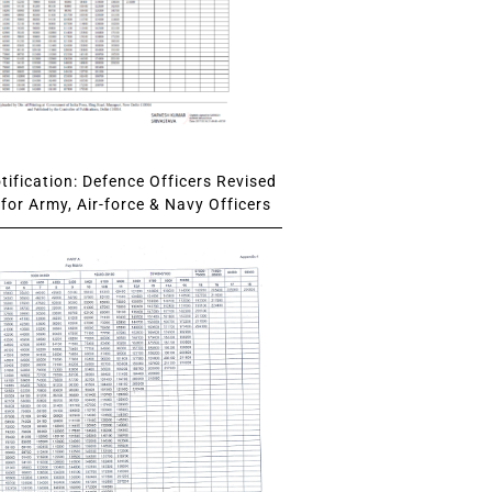
ification: Defence Officers Revised
for Army, Air-force & Navy Officers