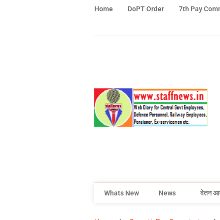
Home
DoPT Order
7th Pay Com
Whats New
News
वेतन आ