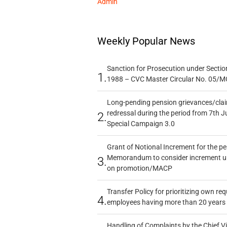
Admin
Weekly Popular News
Sanction for Prosecution under Section
1.
1988 – CVC Master Circular No. 05/MC
Long-pending pension grievances/claim
redressal during the period from 7th J
2.
Special Campaign 3.0
Grant of Notional Increment for the p
Memorandum to consider increment und
3.
on promotion/MACP
Transfer Policy for prioritizing own re
4.
employees having more than 20 years 
Handling of Complaints by the Chief Vi