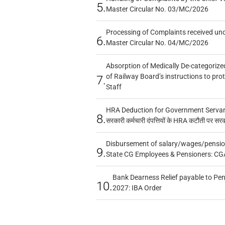
5.
Master Circular No. 03/MC/2026
Processing of Complaints received un
6.
Master Circular No. 04/MC/2026
Absorption of Medically De-categorized
of Railway Board’s instructions to pro
7.
Staff
HRA Deduction for Government Servants
8.
सरकारी कर्मचारी दंपत्तियों के HRA कटौती पर सर
Disbursement of salary/wages/pensio
9.
State CG Employees & Pensioners: CG
Bank Dearness Relief payable to Pen
10.
2027: IBA Order