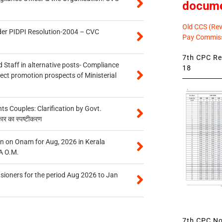
docum
Old CCS (Revi
der PIDPI Resolution-2004 – CVC
Pay Commiss
7th CPC Rev
 Staff in alternative posts- Compliance
18
tect promotion prospects of Ministerial
 Couples: Clarification by Govt.
कार का स्पष्टीकरण
n on Onam for Aug, 2026 in Kerala
A O.M.
sioners for the period Aug 2026 to Jan
7th CPC Not