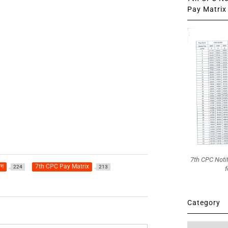
Pay Matrix 
7th CPC Noti
ोग
7th CPC Pay Matrix
224
213
f
Category
Category