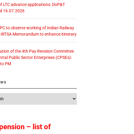
f LTC advance applications: DoP&T
ed 16.07.2026
 CPC to observe working of Indian Railway
– IRTSA Memorandum to enhance itinerary
tution of the 4th Pay Revision Committee
ntral Public Sector Enterprises (CPSEs):
 to PM
ews
pension – list of