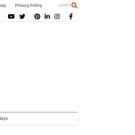
map
Privacy Policy
SEARCH
idays