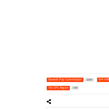
Seventh Pay Commission
वेतन आय
2387
7th CPC Report
135