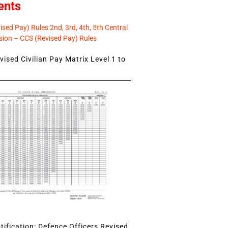
ents
sed Pay) Rules 2nd, 3rd, 4th, 5th Central
ion – CCS (Revised Pay) Rules
ised Civilian Pay Matrix Level 1 to
ification: Defence Officers Revised