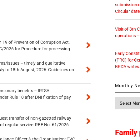
submission o
Circular dat
Visit of 8th
operations 
 19 of Prevention of Corruption Act,
/2026 for Procedure for processing
Early Consti
(PRC) for Ce
s/issues – timely and qualitative
BPDA writes
uly to 18th August, 2026: Guidelines on
Monthly N
ensionary benefits – IRTSA
er Rule 10 after DNI fixation of pay
Monthly
News
quest transfer of non-gazetted railway
of regular service: RBE No. 61/2026
Family 
gilance Officer & the Organisation: CVC