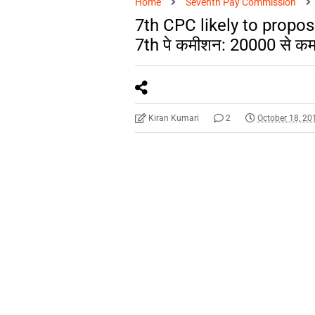
Home
Seventh Pay Commission
7th CPC likely to prop
7th पे कमीशन: 20000 से कम न
Kiran Kumari
2
October 18, 20