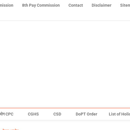
mission
8th Pay Commission
Contact
Disclaimer
Site
योग CPC
CGHS
CSD
DoPT Order
List of Hol