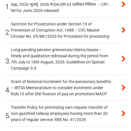
Sep, 2026 जुलाई, 2026 से DA/DR 63 प्रतिशत निश्चित – CPI-
1.
IW for June, 2026 released
Sanction for Prosecution under Section 19 of
Prevention of Corruption Act, 1988 – CVC Master
2.
Circular No. 05/MC/2026 for Procedure for processing
Long-pending pension grievances/claims/issues –
timely and qualitative redressal during the period from
3.
7th July to 18th August, 2026: Guidelines on Special
Campaign 3.0
Grant of Notional Increment for the pensionary benefits
– IRTSA Memorandum to consider increment under
4.
Rule 10 after DNI fixation of pay on promotion/MACP
Transfer Policy for prioritizing own request transfer of
non-gazetted railway employees having more than 20
5.
years of regular service: RBE No. 61/2026