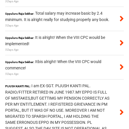
3 Days Ago
Total salary may increase basic by 2.4
Uppuluru Raja Sekhar:
minimum. It is alright really for studying properly any book.
5 Days Ago
It is alright! When the VIII CPC would be
Uppuluru Raja Sekhar:
implemented!
5 Days Ago
Itbis alright! When the VIII CPC would
Uppuluru Raja Sekhar:
commence!
5 Days Ago
I am EX-SGT. PIJUSH KANTI PAL.
PIJUSH KANTI PAL:
RADIO/FITTER RETIRED IN JUNE 1987.MY EPPO IS FULL
OF MISTAKES,BUT GETTIMG MY PENSION CORRECTLY AS
PER MY ENTITLEMENT. I REFISTERED GRIEVANCE IN PM
PORTAL, BUT IT WAS OF NO USE. MOREOVER I AM NOT
MIGRATED TO SPARSH PORTAL, I AM HOLDING THE
SAME ERRONOUS EPPO IN MY POSSESSION. PL
SUGGEST, ALSO THE DAV SITE IS NOT OPERATIONAL AS