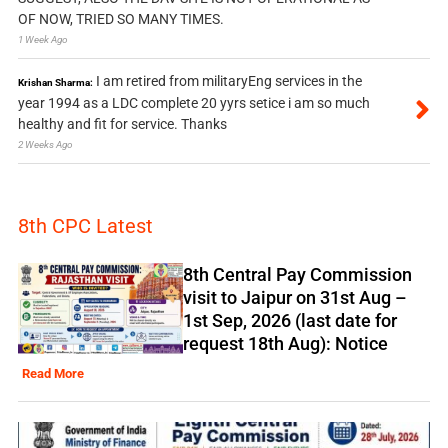
OF NOW, TRIED SO MANY TIMES.
1 Week Ago
I am retired from militaryEng services in the
Krishan Sharma:
year 1994 as a LDC complete 20 yyrs setice i am so much
healthy and fit for service. Thanks
2 Weeks Ago
8th CPC Latest
8th Central Pay Commission
visit to Jaipur on 31st Aug –
1st Sep, 2026 (last date for
request 18th Aug): Notice
Read More