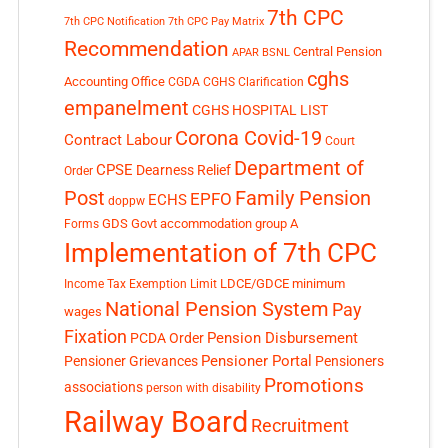
7th CPC
7th CPC Notification
7th CPC Pay Matrix
Recommendation
Central Pension
APAR
BSNL
cghs
Accounting Office
CGDA
CGHS Clarification
empanelment
CGHS HOSPITAL LIST
Corona Covid-19
Contract Labour
Court
Department of
CPSE
Dearness Relief
Order
Post
Family Pension
EPFO
ECHS
doppw
GDS
Govt accommodation
group A
Forms
Implementation of 7th CPC
LDCE/GDCE
minimum
Income Tax Exemption Limit
National Pension System
Pay
wages
Fixation
Pension Disbursement
PCDA Order
Pensioner Portal
Pensioner Grievances
Pensioners
Promotions
associations
person with disability
Railway Board
Recruitment