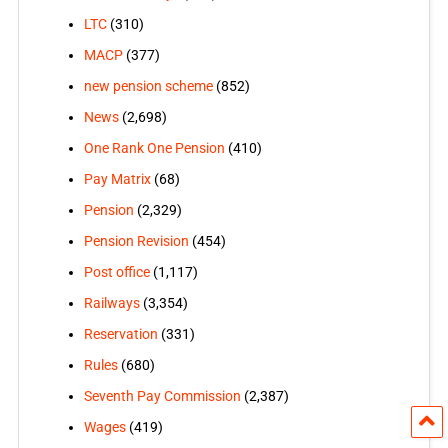
LTC
(310)
MACP
(377)
new pension scheme
(852)
News
(2,698)
One Rank One Pension
(410)
Pay Matrix
(68)
Pension
(2,329)
Pension Revision
(454)
Post office
(1,117)
Railways
(3,354)
Reservation
(331)
Rules
(680)
Seventh Pay Commission
(2,387)
Wages
(419)