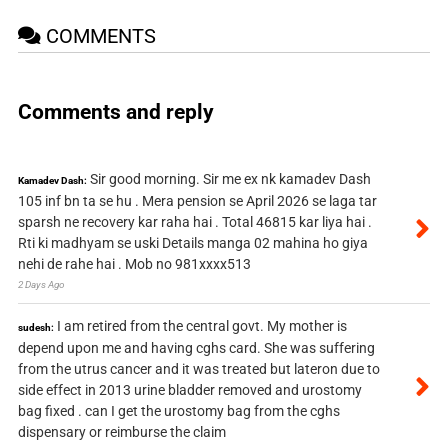
COMMENTS
Comments and reply
Sir good morning. Sir me ex nk kamadev Dash
Kamadev Dash:
105 inf bn ta se hu . Mera pension se April 2026 se laga tar
sparsh ne recovery kar raha hai . Total 46815 kar liya hai .
Rti ki madhyam se uski Details manga 02 mahina ho giya
nehi de rahe hai . Mob no 981xxxx513
2 Days Ago
I am retired from the central govt. My mother is
sudesh:
depend upon me and having cghs card. She was suffering
from the utrus cancer and it was treated but lateron due to
side effect in 2013 urine bladder removed and urostomy
bag fixed . can I get the urostomy bag from the cghs
dispensary or reimburse the claim