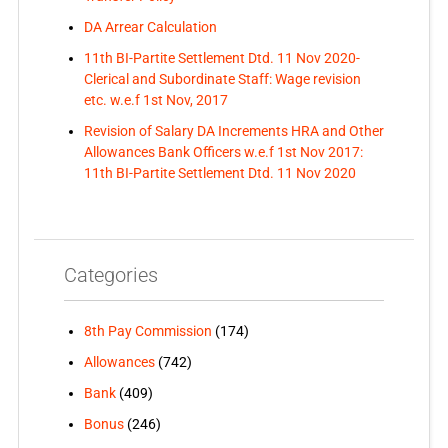
DA Arrear Calculation
11th BI-Partite Settlement Dtd. 11 Nov 2020-
Clerical and Subordinate Staff: Wage revision
etc. w.e.f 1st Nov, 2017
Revision of Salary DA Increments HRA and Other
Allowances Bank Officers w.e.f 1st Nov 2017:
11th BI-Partite Settlement Dtd. 11 Nov 2020
Categories
8th Pay Commission
(174)
Allowances
(742)
Bank
(409)
Bonus
(246)