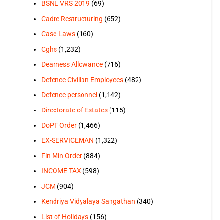
BSNL VRS 2019
(69)
Cadre Restructuring
(652)
Case-Laws
(160)
Cghs
(1,232)
Dearness Allowance
(716)
Defence Civilian Employees
(482)
Defence personnel
(1,142)
Directorate of Estates
(115)
DoPT Order
(1,466)
EX-SERVICEMAN
(1,322)
Fin Min Order
(884)
INCOME TAX
(598)
JCM
(904)
Kendriya Vidyalaya Sangathan
(340)
List of Holidays
(156)