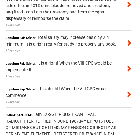
side effect in 2013 urine bladder removed and urostomy
bag fixed . can I get the urostomy bag from the cghs
dispensary or reimburse the claim
2 Days Ago
Total salary may increase basic by 2.4
Uppuluru Raja Sekhar:
minimum. It is alright really for studying properly any book.
4 Days Ago
It is alright! When the VIII CPC would be
Uppuluru Raja Sekhar:
implemented!
4 Days Ago
Itbis alright! When the VIII CPC would
Uppuluru Raja Sekhar:
commence!
4 Days Ago
I am EX-SGT. PIJUSH KANTI PAL.
PIJUSH KANTI PAL:
RADIO/FITTER RETIRED IN JUNE 1987.MY EPPO IS FULL
OF MISTAKES,BUT GETTIMG MY PENSION CORRECTLY AS
PER MY ENTITLEMENT. I REFISTERED GRIEVANCE IN PM