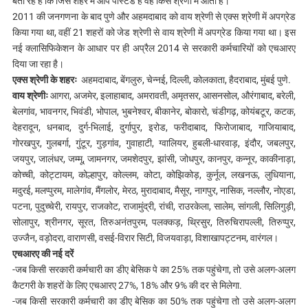
बता रहे हैं कि जिस शहर में आप पोस्टेड हैं वह किस श्रेणी में आता है।
2011 की जनगणना के बाद पुणे और अहमदाबाद को वाय श्रेणी से एक्स श्रेणी में अपग्रेड
किया गया था, वहीं 21 शहरों को जेड श्रेणी से वाय श्रेणी में अपग्रेड किया गया था। इस
नई क्लासिफिकेशन के आधार पर ही अप्रैल 2014 से सरकारी कर्मचारियों को एचआरए
दिया जा रहा है।
एक्स श्रेणी के शहरः
अहमदाबाद, बेंगलुरु, चेन्नई, दिल्ली, कोलकाता, हैदराबाद, मुंबई पुणे.
वाय श्रेणीः
आगरा, अजमेर, इलाहाबाद, अमरावती, अमृतसर, आसनसोल, औरंगाबाद, बरेली,
बेलगांव, भावनगर, भिवंडी, भोपाल, भुबनेश्वर, बीकानेर, बोकारो, चंडीगढ़, कोयंबटूर, कटक,
देहरादून, धनबाद, दुर्ग-भिलाई, दुर्गापुर, इरोड, फरीदाबाद, फिरोजाबाद, गाजियाबाद,
गोरखपुर, गुलबर्गा, गुंटूर, गुड़गांव, गुवाहाटी, ग्वालियर, हुबली-धारवाड़, इंदौर, जबलपुर,
जयपुर, जालंधर, जम्मू, जामनगर, जमशेदपुर, झांसी, जोधपुर, कानपुर, कन्नूर, काकीनाड़ा,
कोच्ची, कोट्टायम, कोल्हापुर, कोल्लम, कोटा, कोझिकोड़, कुर्नूल, लखनऊ, लुधियाना,
मदुरई, मलप्पुरम, मालेगांव, मैंगलोर, मेरठ, मुरादाबाद, मैसूर, नागपुर, नासिक, नल्लौर, नोएडा,
पटना, पुदुच्चेरी, रायपुर, राजकोट, राजामुंद्री, रांची, राउरकेला, सालेम, सांगली, सिलिगुड़ी,
सोलापुर, श्रीनगर, सूरत, तिरुअनंतपुरम, पलक्कड़, थ्रिसुर, तिरुचिरापल्ली, तिरुप्पुर,
उज्जैन, वड़ोदरा, वाराणसी, वसई-विरार सिटी, विजयवाड़ा, विशाखापट्टनम, वारंगल।
एचआरए की नई दरें
-जब किसी सरकारी कर्मचारी का डीए बेसिक पे का 25% तक पहुंचेगा, तो उसे अलग-अलग
कैटगरी के शहरों के लिए एचआरए 27%, 18% और 9% की दर से मिलेगा.
-जब किसी सरकारी कर्मचारी का डीए बेसिक का 50% तक पहुंचेगा तो उसे अलग-अलग