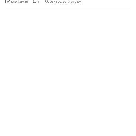
Kiran Kumari
0
June 30, 2017 3:13 am