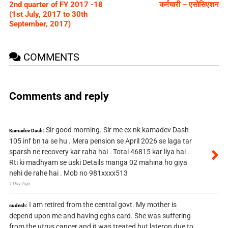
2nd quarter of FY 2017 -18
कर्मचारी – एसोसिएशन
(1st July, 2017 to 30th
September, 2017)
COMMENTS
Comments and reply
Sir good morning. Sir me ex nk kamadev Dash
Kamadev Dash:
105 inf bn ta se hu . Mera pension se April 2026 se laga tar
sparsh ne recovery kar raha hai . Total 46815 kar liya hai .
Rti ki madhyam se uski Details manga 02 mahina ho giya
nehi de rahe hai . Mob no 981xxxx513
1 Day Ago
I am retired from the central govt. My mother is
sudesh:
depend upon me and having cghs card. She was suffering
from the utrus cancer and it was treated but lateron due to