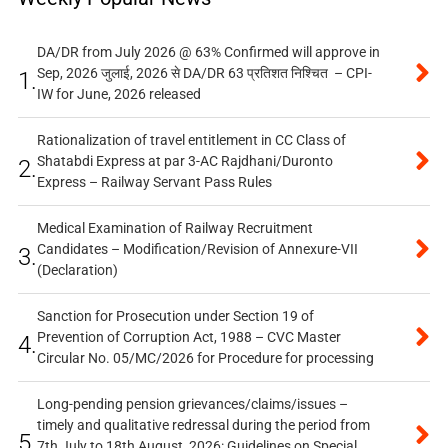
DA/DR from July 2026 @ 63% Confirmed will approve in
Sep, 2026 जुलाई, 2026 से DA/DR 63 प्रतिशत निश्चित – CPI-
1.
IW for June, 2026 released
Rationalization of travel entitlement in CC Class of
Shatabdi Express at par 3-AC Rajdhani/Duronto
2.
Express – Railway Servant Pass Rules
Medical Examination of Railway Recruitment
Candidates – Modification/Revision of Annexure-VII
3.
(Declaration)
Sanction for Prosecution under Section 19 of
Prevention of Corruption Act, 1988 – CVC Master
4.
Circular No. 05/MC/2026 for Procedure for processing
Long-pending pension grievances/claims/issues –
timely and qualitative redressal during the period from
5.
7th July to 18th August, 2026: Guidelines on Special