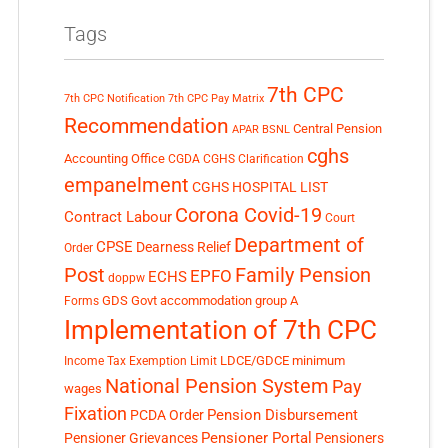
Tags
7th CPC
7th CPC Notification
7th CPC Pay Matrix
Recommendation
Central Pension
APAR
BSNL
cghs
Accounting Office
CGDA
CGHS Clarification
empanelment
CGHS HOSPITAL LIST
Corona Covid-19
Contract Labour
Court
Department of
CPSE
Dearness Relief
Order
Post
Family Pension
EPFO
ECHS
doppw
GDS
Govt accommodation
group A
Forms
Implementation of 7th CPC
LDCE/GDCE
minimum
Income Tax Exemption Limit
National Pension System
Pay
wages
Fixation
Pension Disbursement
PCDA Order
Pensioner Portal
Pensioner Grievances
Pensioners