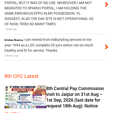
PORTAL, BUT IT WAS OF NO USE. MOREOVER I AM NOT
MIGRATED TO SPARSH PORTAL, I AM HOLDING THE
SAME ERRONOUS EPPO IN MY POSSESSION. PL
SUGGEST, ALSO THE DAV SITE IS NOT OPERATIONAL AS
OF NOW, TRIED SO MANY TIMES.
1 Week Ago
I am retired from militaryEng services in the
Krishan Sharma:
year 1994 as a LDC complete 20 yyrs setice i am so much
healthy and fit for service. Thanks
2 Weeks Ago
8th CPC Latest
8th Central Pay Commission
visit to Jaipur on 31st Aug –
1st Sep, 2026 (last date for
request 18th Aug): Notice