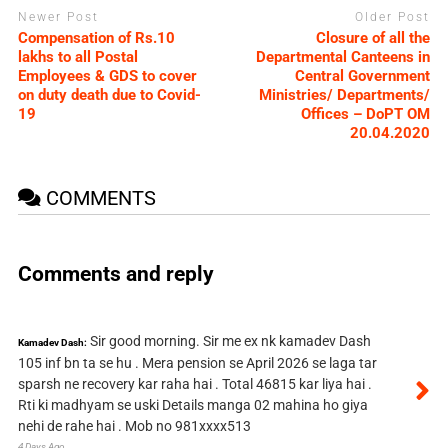
Newer Post
Older Post
Compensation of Rs.10
Closure of all the
lakhs to all Postal
Departmental Canteens in
Employees & GDS to cover
Central Government
on duty death due to Covid-
Ministries/ Departments/
19
Offices – DoPT OM
20.04.2020
COMMENTS
Comments and reply
Sir good morning. Sir me ex nk kamadev Dash
Kamadev Dash:
105 inf bn ta se hu . Mera pension se April 2026 se laga tar
sparsh ne recovery kar raha hai . Total 46815 kar liya hai .
Rti ki madhyam se uski Details manga 02 mahina ho giya
nehi de rahe hai . Mob no 981xxxx513
4 Days Ago