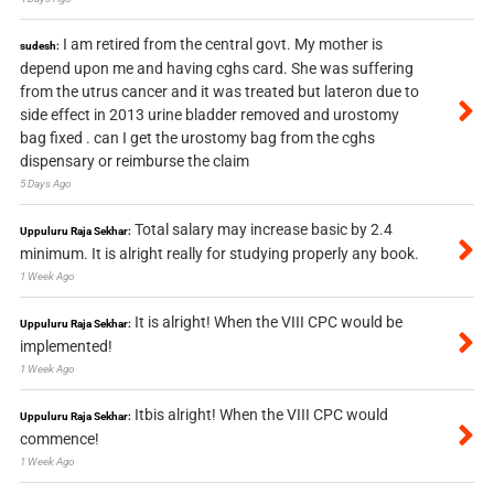
I am retired from the central govt. My mother is
sudesh:
depend upon me and having cghs card. She was suffering
from the utrus cancer and it was treated but lateron due to
side effect in 2013 urine bladder removed and urostomy
bag fixed . can I get the urostomy bag from the cghs
dispensary or reimburse the claim
5 Days Ago
Total salary may increase basic by 2.4
Uppuluru Raja Sekhar:
minimum. It is alright really for studying properly any book.
1 Week Ago
It is alright! When the VIII CPC would be
Uppuluru Raja Sekhar:
implemented!
1 Week Ago
Itbis alright! When the VIII CPC would
Uppuluru Raja Sekhar:
commence!
1 Week Ago