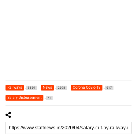
Railways
News
Corona Covid-19
3359
2698
617
Salary Disbursement
71