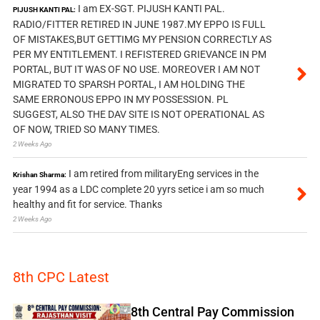
I am EX-SGT. PIJUSH KANTI PAL.
PIJUSH KANTI PAL:
RADIO/FITTER RETIRED IN JUNE 1987.MY EPPO IS FULL
OF MISTAKES,BUT GETTIMG MY PENSION CORRECTLY AS
PER MY ENTITLEMENT. I REFISTERED GRIEVANCE IN PM
PORTAL, BUT IT WAS OF NO USE. MOREOVER I AM NOT
MIGRATED TO SPARSH PORTAL, I AM HOLDING THE
SAME ERRONOUS EPPO IN MY POSSESSION. PL
SUGGEST, ALSO THE DAV SITE IS NOT OPERATIONAL AS
OF NOW, TRIED SO MANY TIMES.
2 Weeks Ago
I am retired from militaryEng services in the
Krishan Sharma:
year 1994 as a LDC complete 20 yyrs setice i am so much
healthy and fit for service. Thanks
2 Weeks Ago
8th CPC Latest
8th Central Pay Commission