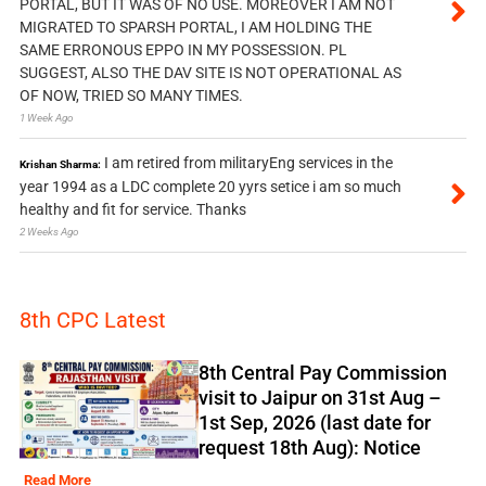
PORTAL, BUT IT WAS OF NO USE. MOREOVER I AM NOT
MIGRATED TO SPARSH PORTAL, I AM HOLDING THE
SAME ERRONOUS EPPO IN MY POSSESSION. PL
SUGGEST, ALSO THE DAV SITE IS NOT OPERATIONAL AS
OF NOW, TRIED SO MANY TIMES.
1 Week Ago
I am retired from militaryEng services in the
Krishan Sharma:
year 1994 as a LDC complete 20 yyrs setice i am so much
healthy and fit for service. Thanks
2 Weeks Ago
8th CPC Latest
8th Central Pay Commission
visit to Jaipur on 31st Aug –
1st Sep, 2026 (last date for
request 18th Aug): Notice
Read More