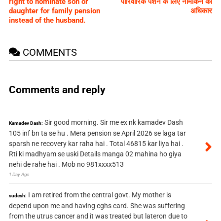
right to nominate son or
पारिवारिक पेंशन के लिए नामांकन का
daughter for family pension
अधिकार
instead of the husband.
COMMENTS
Comments and reply
Sir good morning. Sir me ex nk kamadev Dash
Kamadev Dash:
105 inf bn ta se hu . Mera pension se April 2026 se laga tar
sparsh ne recovery kar raha hai . Total 46815 kar liya hai .
Rti ki madhyam se uski Details manga 02 mahina ho giya
nehi de rahe hai . Mob no 981xxxx513
1 Day Ago
I am retired from the central govt. My mother is
sudesh:
depend upon me and having cghs card. She was suffering
from the utrus cancer and it was treated but lateron due to