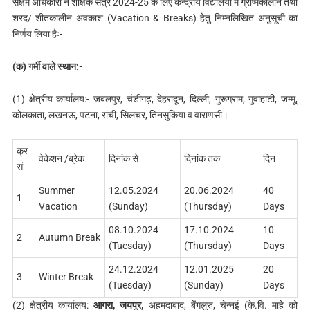
सक्षम अधिकारी ने शैक्षिक सत्र 2024-25 के लिए केन्द्रीय विद्यालयों में ग्रीष्मकालीन तथा
शरद/ शीतकालीन अवकाश (Vacation & Breaks) हेतु निम्नलिखित अनुसूची का
निर्णय लिया हैः-
(
क) गर्मी वाले स्थान:-
(1) क्षेत्रीय कार्यालय:- जबलपुर, चंडीगढ़, देहरादून, दिल्‍ली, गुरूग्राम, गुवाहाटी, जम्मू,
कोलकाता, लखनऊ, पटना, रांची, सिलचर, तिनसुकिया व वाराणसी।
क्र
वेकेशन /ब्रेक
दिनांक से
दिनांक तक
दिन
सं
Summer
12.05.2024
20.06.2024
40
1
Vacation
(Sunday)
(Thursday)
Days
08.10.2024
17.10.2024
10
2
Autumn Break
(Tuesday)
(Thursday)
Days
24.12.2024
12.01.2025
20
3
Winter Break
(Tuesday)
(Sunday)
Days
(2) क्षेत्रीय कार्यालय:
आगरा, जयपुर,
अहमदाबाद, बेंगलुरु, चेन्नई (के.वि. माहे को