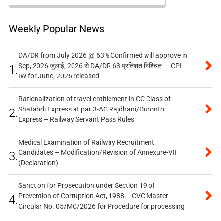
Weekly Popular News
DA/DR from July 2026 @ 63% Confirmed will approve in
Sep, 2026 जुलाई, 2026 से DA/DR 63 प्रतिशत निश्चित – CPI-
1.
IW for June, 2026 released
Rationalization of travel entitlement in CC Class of
Shatabdi Express at par 3-AC Rajdhani/Duronto
2.
Express – Railway Servant Pass Rules
Medical Examination of Railway Recruitment
Candidates – Modification/Revision of Annexure-VII
3.
(Declaration)
Sanction for Prosecution under Section 19 of
Prevention of Corruption Act, 1988 – CVC Master
4.
Circular No. 05/MC/2026 for Procedure for processing