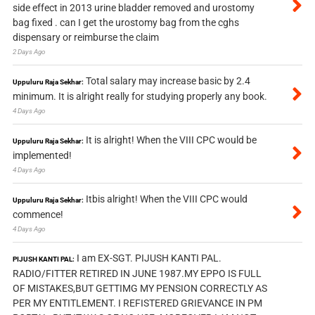
side effect in 2013 urine bladder removed and urostomy
bag fixed . can I get the urostomy bag from the cghs
dispensary or reimburse the claim
2 Days Ago
Total salary may increase basic by 2.4
Uppuluru Raja Sekhar:
minimum. It is alright really for studying properly any book.
4 Days Ago
It is alright! When the VIII CPC would be
Uppuluru Raja Sekhar:
implemented!
4 Days Ago
Itbis alright! When the VIII CPC would
Uppuluru Raja Sekhar:
commence!
4 Days Ago
I am EX-SGT. PIJUSH KANTI PAL.
PIJUSH KANTI PAL:
RADIO/FITTER RETIRED IN JUNE 1987.MY EPPO IS FULL
OF MISTAKES,BUT GETTIMG MY PENSION CORRECTLY AS
PER MY ENTITLEMENT. I REFISTERED GRIEVANCE IN PM