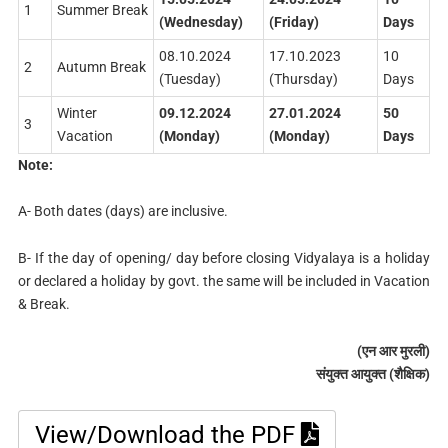
1
Summer Break
(Wednesday)
(Friday)
Days
08.10.2024
17.10.2023
10
2
Autumn Break
(Tuesday)
(Thursday)
Days
Winter
09.12.2024
27.01.2024
50
3
Vacation
(Monday)
(Monday)
Days
Note:
A- Both dates (days) are inclusive.
B- If the day of opening/ day before closing Vidyalaya is a holiday
or declared a holiday by govt. the same will be included in Vacation
& Break.
(
एन आर मुरली)
संयुक्त आयुक्त (शैक्षिक)
View/Download the PDF