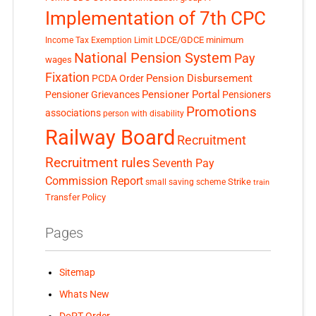
Implementation of 7th CPC
LDCE/GDCE
minimum
Income Tax Exemption Limit
National Pension System
Pay
wages
Fixation
Pension Disbursement
PCDA Order
Pensioner Portal
Pensioner Grievances
Pensioners
Promotions
associations
person with disability
Railway Board
Recruitment
Recruitment rules
Seventh Pay
Commission Report
small saving scheme
Strike
train
Transfer Policy
Pages
Sitemap
Whats New