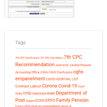
Tags
7th CPC
7th CPC Notification
7th CPC Pay Matrix
Recommendation
Central Pension
APAR
BSNL
cghs
Accounting Office
CGDA
CGHS Clarification
empanelment
CGHS HOSPITAL LIST
Corona Covid-19
Contract Labour
Court
Department of
CPSE
Dearness Relief
Order
Post
Family Pension
EPFO
ECHS
doppw
GDS
Govt accommodation
group A
Forms