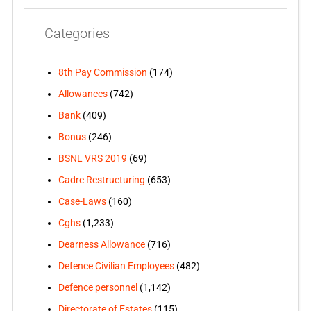
Categories
8th Pay Commission
(174)
Allowances
(742)
Bank
(409)
Bonus
(246)
BSNL VRS 2019
(69)
Cadre Restructuring
(653)
Case-Laws
(160)
Cghs
(1,233)
Dearness Allowance
(716)
Defence Civilian Employees
(482)
Defence personnel
(1,142)
Directorate of Estates
(115)