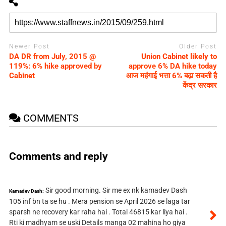
Newer Post
Older Post
DA DR from July, 2015 @
Union Cabinet likely to
119%: 6% hike approved by
approve 6% DA hike today
Cabinet
आज महंगाई भत्ता 6% बढ़ा सकती है
केंद्र सरकार
COMMENTS
Comments and reply
Sir good morning. Sir me ex nk kamadev Dash
Kamadev Dash:
105 inf bn ta se hu . Mera pension se April 2026 se laga tar
sparsh ne recovery kar raha hai . Total 46815 kar liya hai .
Rti ki madhyam se uski Details manga 02 mahina ho giya