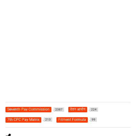
Seventh Pay Commission
वेतन आयोग
2387
224
7th CPC Pay Matrix
Fitment Formula
213
99