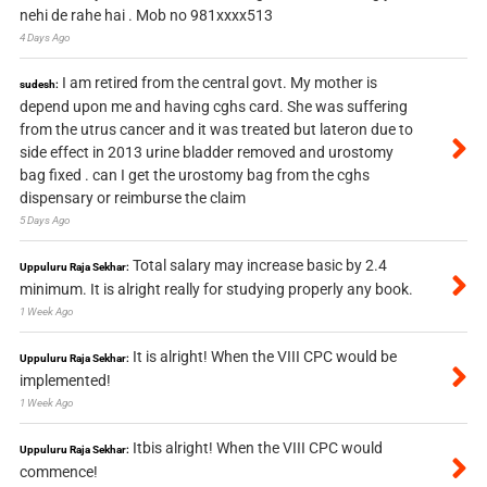
nehi de rahe hai . Mob no 981xxxx513
4 Days Ago
I am retired from the central govt. My mother is
sudesh:
depend upon me and having cghs card. She was suffering
from the utrus cancer and it was treated but lateron due to
side effect in 2013 urine bladder removed and urostomy
bag fixed . can I get the urostomy bag from the cghs
dispensary or reimburse the claim
5 Days Ago
Total salary may increase basic by 2.4
Uppuluru Raja Sekhar:
minimum. It is alright really for studying properly any book.
1 Week Ago
It is alright! When the VIII CPC would be
Uppuluru Raja Sekhar:
implemented!
1 Week Ago
Itbis alright! When the VIII CPC would
Uppuluru Raja Sekhar:
commence!