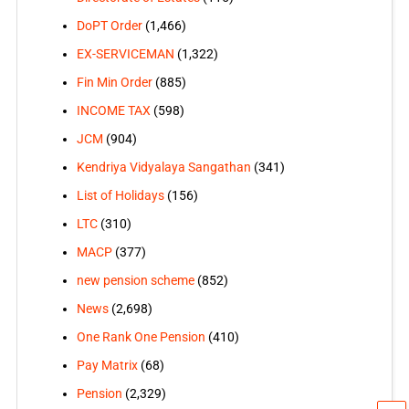
DoPT Order
(1,466)
EX-SERVICEMAN
(1,322)
Fin Min Order
(885)
INCOME TAX
(598)
JCM
(904)
Kendriya Vidyalaya Sangathan
(341)
List of Holidays
(156)
LTC
(310)
MACP
(377)
new pension scheme
(852)
News
(2,698)
One Rank One Pension
(410)
Pay Matrix
(68)
Pension
(2,329)