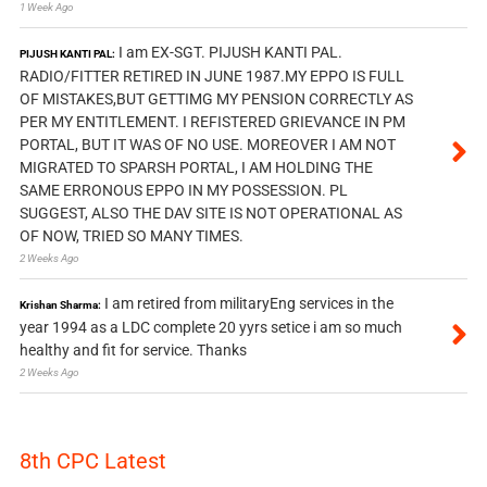
1 Week Ago
I am EX-SGT. PIJUSH KANTI PAL.
PIJUSH KANTI PAL:
RADIO/FITTER RETIRED IN JUNE 1987.MY EPPO IS FULL
OF MISTAKES,BUT GETTIMG MY PENSION CORRECTLY AS
PER MY ENTITLEMENT. I REFISTERED GRIEVANCE IN PM
PORTAL, BUT IT WAS OF NO USE. MOREOVER I AM NOT
MIGRATED TO SPARSH PORTAL, I AM HOLDING THE
SAME ERRONOUS EPPO IN MY POSSESSION. PL
SUGGEST, ALSO THE DAV SITE IS NOT OPERATIONAL AS
OF NOW, TRIED SO MANY TIMES.
2 Weeks Ago
I am retired from militaryEng services in the
Krishan Sharma:
year 1994 as a LDC complete 20 yyrs setice i am so much
healthy and fit for service. Thanks
2 Weeks Ago
8th CPC Latest