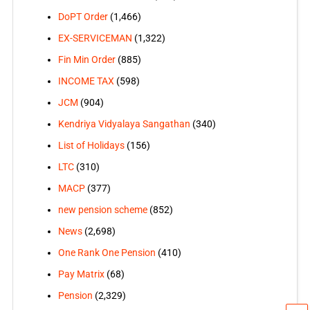
DoPT Order
(1,466)
EX-SERVICEMAN
(1,322)
Fin Min Order
(885)
INCOME TAX
(598)
JCM
(904)
Kendriya Vidyalaya Sangathan
(340)
List of Holidays
(156)
LTC
(310)
MACP
(377)
new pension scheme
(852)
News
(2,698)
One Rank One Pension
(410)
Pay Matrix
(68)
Pension
(2,329)