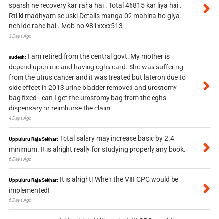
sparsh ne recovery kar raha hai . Total 46815 kar liya hai .
Rti ki madhyam se uski Details manga 02 mahina ho giya
nehi de rahe hai . Mob no 981xxxx513
3 Days Ago
I am retired from the central govt. My mother is
sudesh:
depend upon me and having cghs card. She was suffering
from the utrus cancer and it was treated but lateron due to
side effect in 2013 urine bladder removed and urostomy
bag fixed . can I get the urostomy bag from the cghs
dispensary or reimburse the claim
4 Days Ago
Total salary may increase basic by 2.4
Uppuluru Raja Sekhar:
minimum. It is alright really for studying properly any book.
6 Days Ago
It is alright! When the VIII CPC would be
Uppuluru Raja Sekhar:
implemented!
6 Days Ago