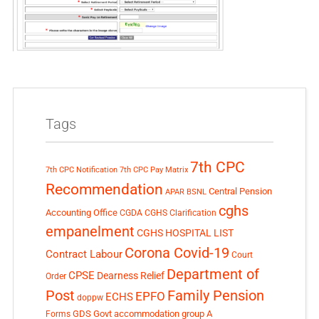
Tags
7th CPC
7th CPC Notification
7th CPC Pay Matrix
Recommendation
Central Pension
APAR
BSNL
cghs
Accounting Office
CGDA
CGHS Clarification
empanelment
CGHS HOSPITAL LIST
Corona Covid-19
Contract Labour
Court
Department of
CPSE
Dearness Relief
Order
Post
Family Pension
EPFO
ECHS
doppw
GDS
Govt accommodation
group A
Forms