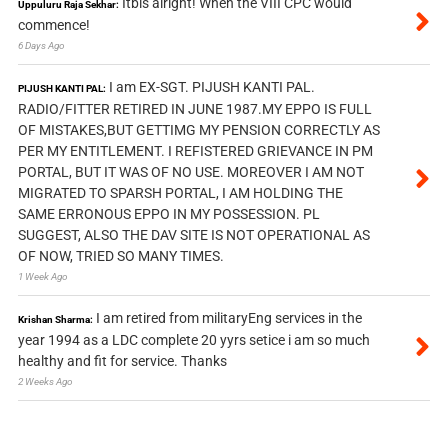
Itbis alright! When the VIII CPC would
Uppuluru Raja Sekhar:
commence!
6 Days Ago
I am EX-SGT. PIJUSH KANTI PAL.
PIJUSH KANTI PAL:
RADIO/FITTER RETIRED IN JUNE 1987.MY EPPO IS FULL
OF MISTAKES,BUT GETTIMG MY PENSION CORRECTLY AS
PER MY ENTITLEMENT. I REFISTERED GRIEVANCE IN PM
PORTAL, BUT IT WAS OF NO USE. MOREOVER I AM NOT
MIGRATED TO SPARSH PORTAL, I AM HOLDING THE
SAME ERRONOUS EPPO IN MY POSSESSION. PL
SUGGEST, ALSO THE DAV SITE IS NOT OPERATIONAL AS
OF NOW, TRIED SO MANY TIMES.
1 Week Ago
I am retired from militaryEng services in the
Krishan Sharma:
year 1994 as a LDC complete 20 yyrs setice i am so much
healthy and fit for service. Thanks
2 Weeks Ago