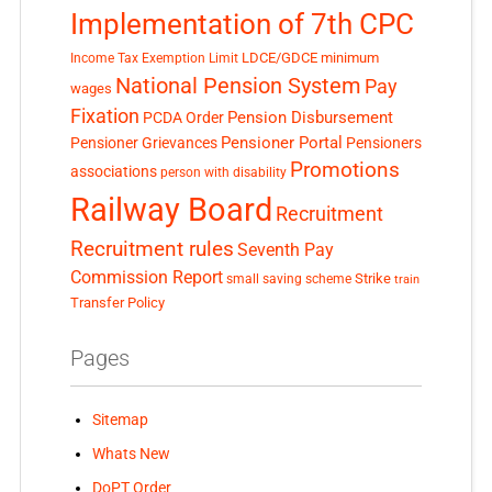
Implementation of 7th CPC
LDCE/GDCE
minimum
Income Tax Exemption Limit
National Pension System
Pay
wages
Fixation
Pension Disbursement
PCDA Order
Pensioner Portal
Pensioner Grievances
Pensioners
Promotions
associations
person with disability
Railway Board
Recruitment
Recruitment rules
Seventh Pay
Commission Report
small saving scheme
Strike
train
Transfer Policy
Pages
Sitemap
Whats New
DoPT Order