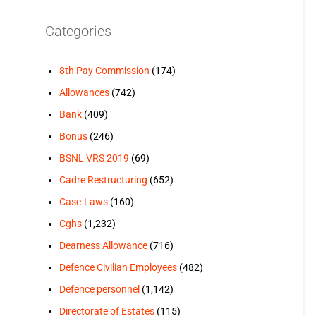
Categories
8th Pay Commission
(174)
Allowances
(742)
Bank
(409)
Bonus
(246)
BSNL VRS 2019
(69)
Cadre Restructuring
(652)
Case-Laws
(160)
Cghs
(1,232)
Dearness Allowance
(716)
Defence Civilian Employees
(482)
Defence personnel
(1,142)
Directorate of Estates
(115)