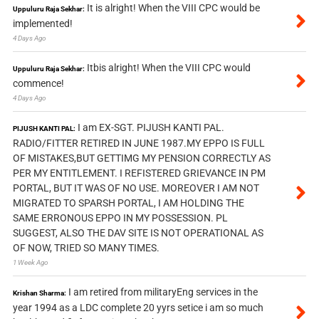
It is alright! When the VIII CPC would be
Uppuluru Raja Sekhar:
implemented!
4 Days Ago
Itbis alright! When the VIII CPC would
Uppuluru Raja Sekhar:
commence!
4 Days Ago
I am EX-SGT. PIJUSH KANTI PAL.
PIJUSH KANTI PAL:
RADIO/FITTER RETIRED IN JUNE 1987.MY EPPO IS FULL
OF MISTAKES,BUT GETTIMG MY PENSION CORRECTLY AS
PER MY ENTITLEMENT. I REFISTERED GRIEVANCE IN PM
PORTAL, BUT IT WAS OF NO USE. MOREOVER I AM NOT
MIGRATED TO SPARSH PORTAL, I AM HOLDING THE
SAME ERRONOUS EPPO IN MY POSSESSION. PL
SUGGEST, ALSO THE DAV SITE IS NOT OPERATIONAL AS
OF NOW, TRIED SO MANY TIMES.
1 Week Ago
I am retired from militaryEng services in the
Krishan Sharma:
year 1994 as a LDC complete 20 yyrs setice i am so much