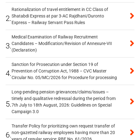
Rationalization of travel entitlement in CC Class of
Shatabdi Express at par 3-AC Rajdhani/Duronto
2.
Express – Railway Servant Pass Rules
Medical Examination of Railway Recruitment
Candidates – Modification/Revision of Annexure-VII
3.
(Declaration)
Sanction for Prosecution under Section 19 of
Prevention of Corruption Act, 1988 – CVC Master
4.
Circular No. 05/MC/2026 for Procedure for processing
Long-pending pension grievances/claims/issues –
timely and qualitative redressal during the period from
5.
7th July to 18th August, 2026: Guidelines on Special
Campaign 3.0
Transfer Policy for prioritizing own request transfer of
non-gazetted railway employees having more than 20
6.
years of regular service: RBE No. 61/2026