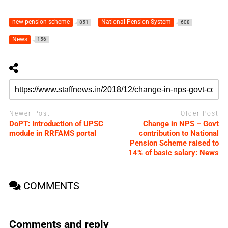
new pension scheme
National Pension System
851
608
News
156
Newer Post
Older Post
DoPT: Introduction of UPSC
Change in NPS – Govt
module in RRFAMS portal
contribution to National
Pension Scheme raised to
14% of basic salary: News
COMMENTS
Comments and reply