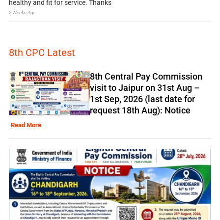
healthy and fit for service. Thanks
2 Weeks Ago
8th CPC Latest
8th Central Pay Commission
visit to Jaipur on 31st Aug –
1st Sep, 2026 (last date for
request 18th Aug): Notice
Read More