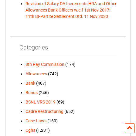
Revision of Salary DA Increments HRA and Other
Allowances Bank Officers w.e.f 1st Nov 2017:
11th BI-Partite Settlement Dtd. 11 Nov 2020
Categories
8th Pay Commission
(174)
Allowances
(742)
Bank
(407)
Bonus
(246)
BSNL VRS 2019
(69)
Cadre Restructuring
(652)
Case-Laws
(160)
Cghs
(1,231)