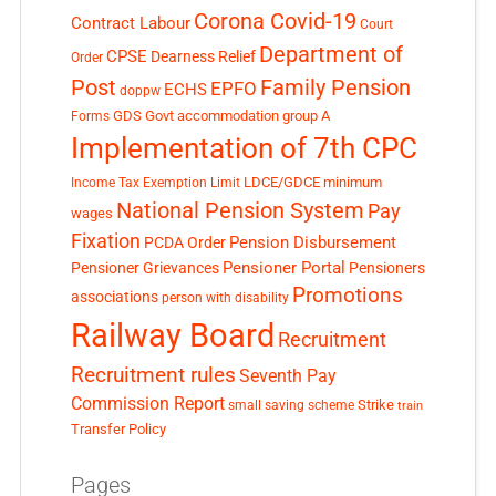
Corona Covid-19
Contract Labour
Court
Department of
CPSE
Dearness Relief
Order
Post
Family Pension
EPFO
ECHS
doppw
GDS
Govt accommodation
group A
Forms
Implementation of 7th CPC
LDCE/GDCE
minimum
Income Tax Exemption Limit
National Pension System
Pay
wages
Fixation
Pension Disbursement
PCDA Order
Pensioner Portal
Pensioner Grievances
Pensioners
Promotions
associations
person with disability
Railway Board
Recruitment
Recruitment rules
Seventh Pay
Commission Report
small saving scheme
Strike
train
Transfer Policy
Pages