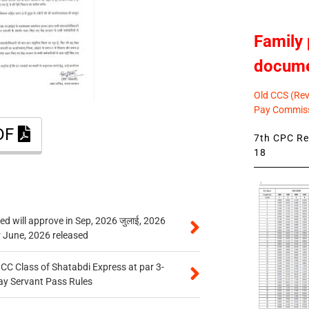
Family 
docum
Old CCS (Revi
Pay Commiss
PDF
7th CPC Rev
18
 will approve in Sep, 2026 जुलाई, 2026
r June, 2026 released
n CC Class of Shatabdi Express at par 3-
ay Servant Pass Rules