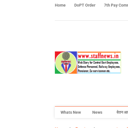
Home
DoPT Order
7th Pay Com
Whats New
News
वेतन आ