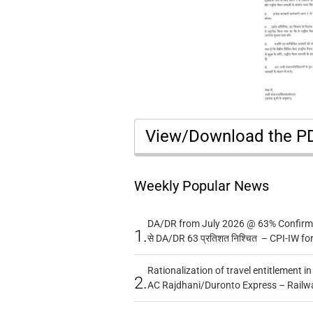
View/Download the 
Weekly Popular News
DA/DR from July 2026 @ 63% Confirmed
1.
से DA/DR 63 प्रतिशत निश्चित – CPI-IW fo
Rationalization of travel entitlement i
2.
AC Rajdhani/Duronto Express – Railw