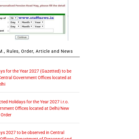
., Rules, Order, Article and News
ays for the Year 2027 (Gazetted) to be
Central Government Offices located at
lhi
icted Holidays for the Year 2027 i.r.o.
rnment Offices located at Delhi/New
 Order
ays 2027 to be observed in Central
ffices: Department of Personnel and