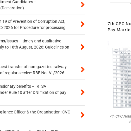
itment Candidates –
 (Declaration)
 19 of Prevention of Corruption Act,
7th CPC Not
/2026 for Procedure for processing
Pay Matrix 
s/issues – timely and qualitative
uly to 18th August, 2026: Guidelines on
quest transfer of non-gazetted railway
of regular service: RBE No. 61/2026
ensionary benefits – IRTSA
er Rule 10 after DNI fixation of pay
gilance Officer & the Organisation: CVC
7th CPC Noti
f