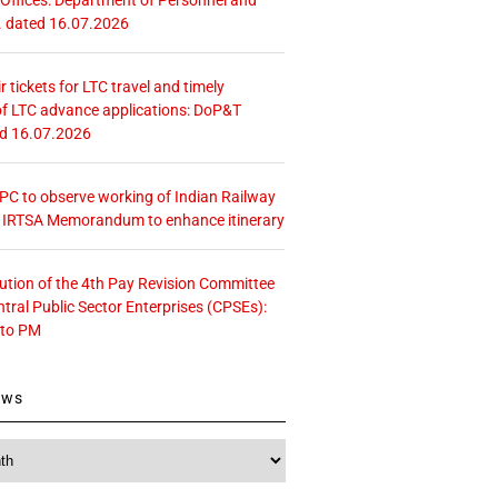
. dated 16.07.2026
r tickets for LTC travel and timely
f LTC advance applications: DoP&T
ed 16.07.2026
 CPC to observe working of Indian Railway
– IRTSA Memorandum to enhance itinerary
tution of the 4th Pay Revision Committee
ntral Public Sector Enterprises (CPSEs):
 to PM
ews