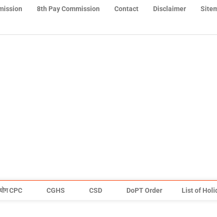
mission
8th Pay Commission
Contact
Disclaimer
Site
योग CPC
CGHS
CSD
DoPT Order
List of Hol