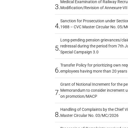
Medical Examination of Railway Recru
3.
Modification/Revision of Annexure-VII
Sanction for Prosecution under Section
4.
1988 – CVC Master Circular No. 05/MC
Long-pending pension grievances/claim
redressal during the period from 7th J
5.
Special Campaign 3.0
Transfer Policy for prioritizing own re
6.
employees having more than 20 years 
Grant of Notional Increment for the p
Memorandum to consider increment und
7.
on promotion/MACP
Handling of Complaints by the Chief Vi
8.
Master Circular No. 03/MC/2026