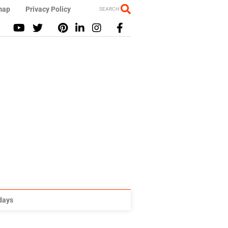
map
Privacy Policy
SEARCH
idays