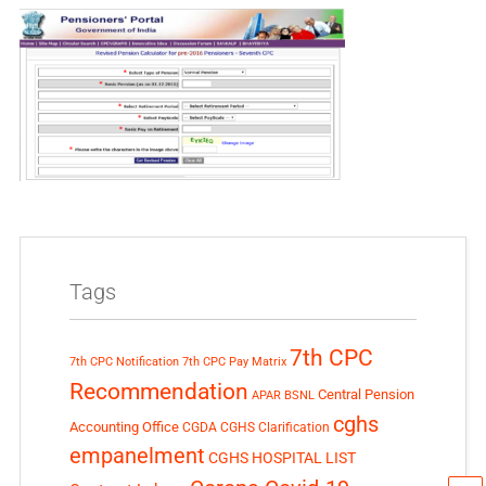
Tags
7th CPC
7th CPC Notification
7th CPC Pay Matrix
Recommendation
Central Pension
APAR
BSNL
cghs
Accounting Office
CGDA
CGHS Clarification
empanelment
CGHS HOSPITAL LIST