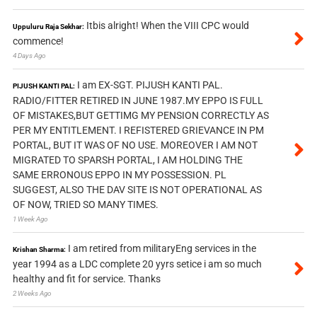
Itbis alright! When the VIII CPC would
Uppuluru Raja Sekhar:
commence!
4 Days Ago
I am EX-SGT. PIJUSH KANTI PAL.
PIJUSH KANTI PAL:
RADIO/FITTER RETIRED IN JUNE 1987.MY EPPO IS FULL
OF MISTAKES,BUT GETTIMG MY PENSION CORRECTLY AS
PER MY ENTITLEMENT. I REFISTERED GRIEVANCE IN PM
PORTAL, BUT IT WAS OF NO USE. MOREOVER I AM NOT
MIGRATED TO SPARSH PORTAL, I AM HOLDING THE
SAME ERRONOUS EPPO IN MY POSSESSION. PL
SUGGEST, ALSO THE DAV SITE IS NOT OPERATIONAL AS
OF NOW, TRIED SO MANY TIMES.
1 Week Ago
I am retired from militaryEng services in the
Krishan Sharma:
year 1994 as a LDC complete 20 yyrs setice i am so much
healthy and fit for service. Thanks
2 Weeks Ago