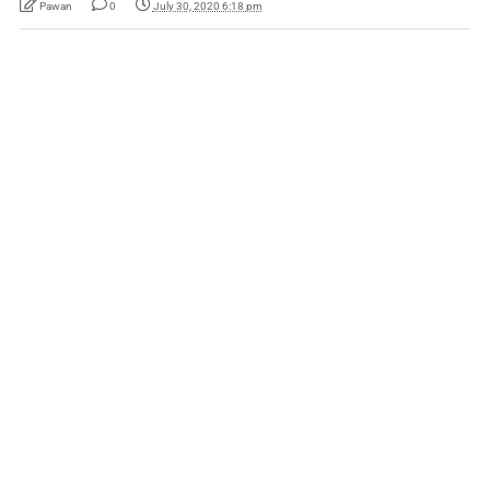
Pawan
0
July 30, 2020 6:18 pm