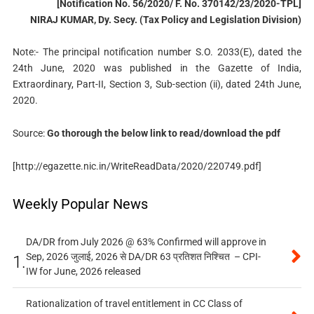
[Notification No. 56/2020/ F. No. 370142/23/2020-TPL]
NIRAJ KUMAR, Dy. Secy. (Tax Policy and Legislation Division)
Note:- The principal notification number S.O. 2033(E), dated the
24th June, 2020 was published in the Gazette of India,
Extraordinary, Part-II, Section 3, Sub-section (ii), dated 24th June,
2020.
Source:
Go thorough the below link to read/download the pdf
[http://egazette.nic.in/WriteReadData/2020/220749.pdf]
Weekly Popular News
DA/DR from July 2026 @ 63% Confirmed will approve in
Sep, 2026 जुलाई, 2026 से DA/DR 63 प्रतिशत निश्चित – CPI-
1.
IW for June, 2026 released
Rationalization of travel entitlement in CC Class of