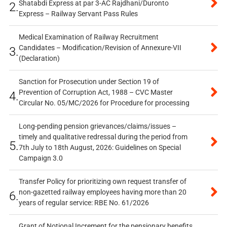
Shatabdi Express at par 3-AC Rajdhani/Duronto
2.
Express – Railway Servant Pass Rules
Medical Examination of Railway Recruitment
Candidates – Modification/Revision of Annexure-VII
3.
(Declaration)
Sanction for Prosecution under Section 19 of
Prevention of Corruption Act, 1988 – CVC Master
4.
Circular No. 05/MC/2026 for Procedure for processing
Long-pending pension grievances/claims/issues –
timely and qualitative redressal during the period from
5.
7th July to 18th August, 2026: Guidelines on Special
Campaign 3.0
Transfer Policy for prioritizing own request transfer of
non-gazetted railway employees having more than 20
6.
years of regular service: RBE No. 61/2026
Grant of Notional Increment for the pensionary benefits