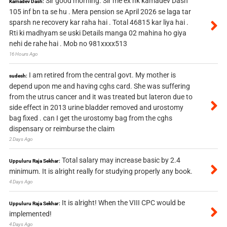
Sir good morning. Sir me ex nk kamadev Dash
Kamadev Dash:
105 inf bn ta se hu . Mera pension se April 2026 se laga tar
sparsh ne recovery kar raha hai . Total 46815 kar liya hai .
Rti ki madhyam se uski Details manga 02 mahina ho giya
nehi de rahe hai . Mob no 981xxxx513
16 Hours Ago
I am retired from the central govt. My mother is
sudesh:
depend upon me and having cghs card. She was suffering
from the utrus cancer and it was treated but lateron due to
side effect in 2013 urine bladder removed and urostomy
bag fixed . can I get the urostomy bag from the cghs
dispensary or reimburse the claim
2 Days Ago
Total salary may increase basic by 2.4
Uppuluru Raja Sekhar:
minimum. It is alright really for studying properly any book.
4 Days Ago
It is alright! When the VIII CPC would be
Uppuluru Raja Sekhar:
implemented!
4 Days Ago